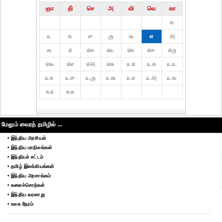
ஞா
தி்
செ
அ
வி
வெ
கா
௧
௨
௩
௪
௫
௬
௭
௮
௯
௰
௰௧
௰௨
௰௩
௰௪
௰௫
௰௬
௰௭
௰௮
௰௯
௨௰
௨௧
௨௨
௨௩
௨௪
௨௫
௨௬
௨௭
௨௮
௨௯
௩௰
௩௧
மேலும் வைரத் தமிழில் ...
• இந்திய அரசியல்
• இந்திய மாநிலங்கள்
• இந்தியச் சட்டம்
• தமிழ் இலக்கியங்கள்
• இந்திய அரசாங்கம்
• கலைச்சொற்கள்
• இந்திய வரலாறு
• உலக நேரம்