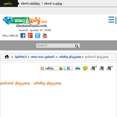
|
முகப்பு
விளம்பரத்திற்கு
உங்கள் கருத்து
☰
உலகம்
இந்தியா
வெள்ளி, ஆகஸ்டு 07, 2026
FOLLOW US
பொதுஅறிவு
Search form
கல்வி
ஆன்மிகம்
சைவ சமய நூல்கள்
பன்னிரு திருமுறை
நான்காம் திருமுறை
ஆன்மிகம்
ஜோதிடம்
நான்காம் திருமுறை - பன்னிரு திருமுறை
மருத்துவம்
கலைகள்
பெண்கள்
நகைச்சுவை