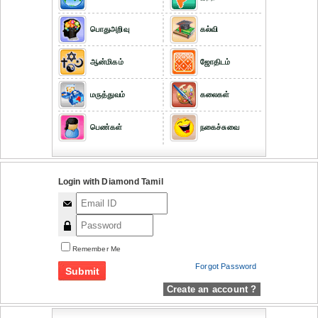
பொதுஅறிவு
கல்வி
ஆன்மிகம்
ஜோதிடம்
மருத்துவம்
கலைகள்
பெண்கள்
நகைச்சுவை
Login with Diamond Tamil
Remember Me
Forgot Password
Create an account ?