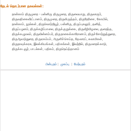
தேட‌ல் தொட‌ர்பான தகவ‌ல்க‌ள்:
நான்காம் திருமுறை - பன்னிரு திருமுறை, திருவையாறு, திருவாரூர்,
திருவதிகைவீரட்டானம், திருமுறை, திருவிருத்தம், திருநேரிசை, கோயில்,
நான்காம், நூல்கள், திருவொற்றியூர், பன்னிரு, திருப்புகலூர், தனித்,
திருப்பழனம், திருக்கழிப்பாலை, திருக்குறுக்கை, திருவீழிமிழலை, குறைந்த,
திருக்கழுமலம், திருவின்னம்பர், திருநாகைக்காரோணம், திருச்சோற்றுத்துறை,
திருஆவடுதுறை, திருஏகம்பம், அருளிச்செய்த, தேவாரப், சுவாமிகள்,
திருநாவுக்கரசு, இலக்கியங்கள், பதிகங்கள், இவற்றில், திருமறைக்காடு,
திருக்கடவூர், பாடல்கள், பதிகம், திருநெய்த்தானம்
பின்புறம்
|
முகப்பு
|
மேற்புறம்