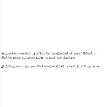
திருநாவுக்கரசு சுவாமிகள் அருளிச்செய்த தேவாரப் பதிகங்கள் சுமார் 4900 என்பர்.
இவற்றில் நமக்கு 312 பதிகம் (3066 பாடல்கள்) கிடைத்துள்ளன.
இவற்றில், நான்காம் திருமுறையில் 114 பதிகம் (1070 பாடல்கள்) இடம் பெற்றுள்ளன.