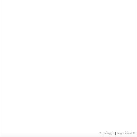
‹‹ முன்புறம்
|
தொடர்ச்சி ››