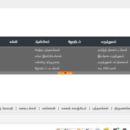
கல்வி
ஆன்மிகம்
ஜோதிடம்
மருத்துவம்
சிறந்த புத்தகங்கள்
தமிழ்த் திரைப்படங்கள்
சங்க இலக்கியங்கள்
இயற்கை மருத்துவம்
பன்னிரு திருமுறை
மருத்துவக் கட்டுரைகள்
ஜோதிடப் பாடங்கள்
கடி சிரிப்புகள்
் அகராதி
|
வரைபடங்கள்
|
வானொலி
|
கலைக் களஞ்சியம்
|
புத்தகங்கள்
|
திருமணங்க