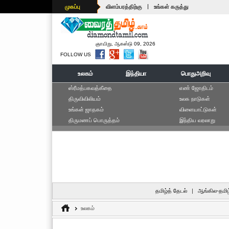
|
முகப்பு
விளம்பரத்திற்கு
உங்கள் கருத்து
ஞாயிறு, ஆகஸ்டு 09, 2026
FOLLOW US
உலகம்
இந்தியா
பொதுஅறிவு
ஸ்ரீமத்பகவத்கீதை
எ‌ண் ஜோ‌திட‌ம்
திருவிவிலியம்
உலக நாடுகள்
உங்கள் ஜாதகம்
விளையாட்டுகள்
திருமணப் பொருத்தம்
இந்திய வரலாறு
தமிழ்த் தேடல்
|
ஆங்கில-தமிழ
உலகம்