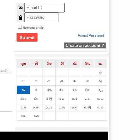
Remember Me
Forgot Password
Create an account ?
ஞா
தி்
செ
அ
வி
வெ
கா
ச்சி ››
௧
௨
௩
௪
௫
௬
௭
௮
௯
௰
௰௧
௰௨
௰௩
௰௪
௰௫
௰௬
௰௭
௰௮
௰௯
௨௰
௨௧
௨௨
௨௩
௨௪
௨௫
௨௬
௨௭
௨௮
௨௯
௩௰
௩௧