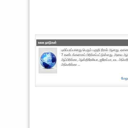
உலக நாடுகள்
புவிப்பரப்பானது பெரும் பகுதி நீரால் ஆனது. ஏனை
7 கண்டங்களாகப் பிரிக்கப்பட்டுள்ளது. அவை ஆச
ஆப்பிரிக்கா, ஆஸ்திரேலியா, ஐரோப்பா, வட அமெர
அமெரிக்கா ...
மேலு