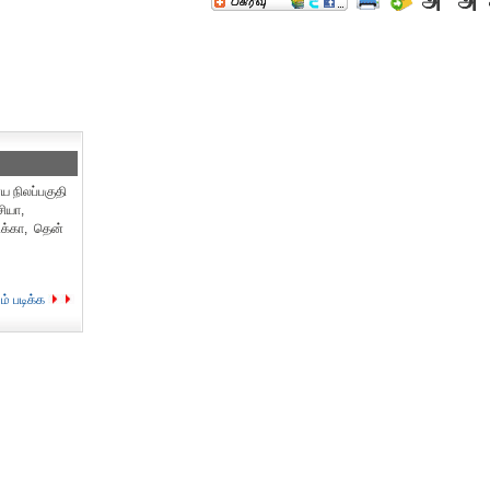
ய நிலப்பகுதி
ியா,
ிக்கா, தென்
ம் படிக்க