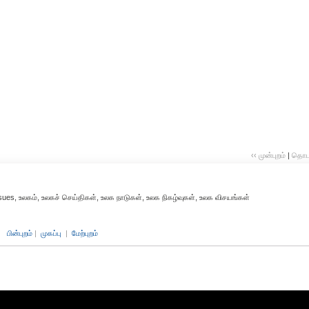
‹‹ முன்புறம்
|
தொடர்
sues, உலகம், உலகச் செய்திகள், உலக நாடுகள், உலக நிகழ்வுகள், உலக விசயங்கள்
பின்புறம்
|
முகப்பு
|
மேற்புறம்