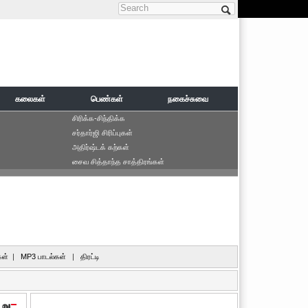
Search form
கலைகள்
பெண்கள்
நகைச்சுவை
சிரிக்க-சிந்திக்க
சர்தார்ஜி சிரிப்புகள்
அதிர்ஷ்டக் கற்கள்
சைவ சித்தாந்த சாத்திரங்கள்
ள்
|
MP3 பாடல்கள்
|
திரட்டி