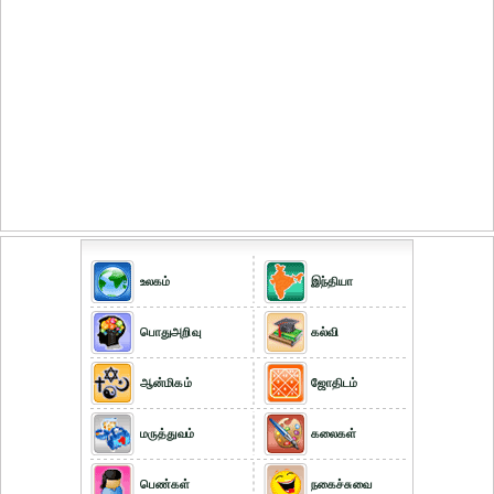
உலகம்
இந்தியா
பொதுஅறிவு
கல்வி
ஆன்மிகம்
ஜோதிடம்
மருத்துவம்
கலைகள்
பெண்கள்
நகைச்சுவை