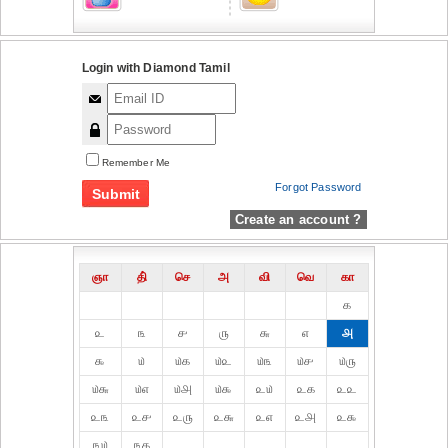
Login with Diamond Tamil
Remember Me
Forgot Password
Create an account ?
ஞா
தி்
செ
அ
வி
வெ
கா
௧
௨
௩
௪
௫
௬
௭
௮
௯
௰
௰௧
௰௨
௰௩
௰௪
௰௫
௰௬
௰௭
௰௮
௰௯
௨௰
௨௧
௨௨
௨௩
௨௪
௨௫
௨௬
௨௭
௨௮
௨௯
௩௰
௩௧