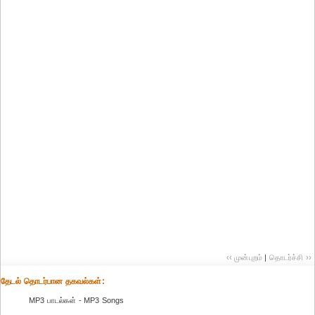
‹‹ முன்புறம்
|
தொடர்ச்சி ››
தேட‌ல் தொட‌ர்பான தகவ‌ல்க‌ள்:
MP3 பாடல்கள் - MP3 Songs