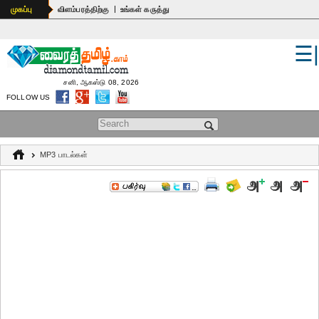
|
முகப்பு
விளம்பரத்திற்கு
உங்கள் கருத்து
☰
உலகம்
இந்தியா
சனி, ஆகஸ்டு 08, 2026
FOLLOW US
பொதுஅறிவு
Search form
கல்வி
MP3 பாடல்கள்
ஆன்மிகம்
ஜோதிடம்
மருத்துவம்
கலைகள்
பெண்கள்
நகைச்சுவை