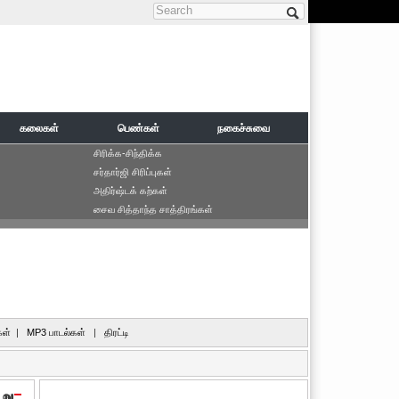
Search form
கலைகள்
பெண்கள்
நகைச்சுவை
சிரிக்க-சிந்திக்க
சர்தார்ஜி சிரிப்புகள்
அதிர்ஷ்டக் கற்கள்
சைவ சித்தாந்த சாத்திரங்கள்
ள்
|
MP3 பாடல்கள்
|
திரட்டி