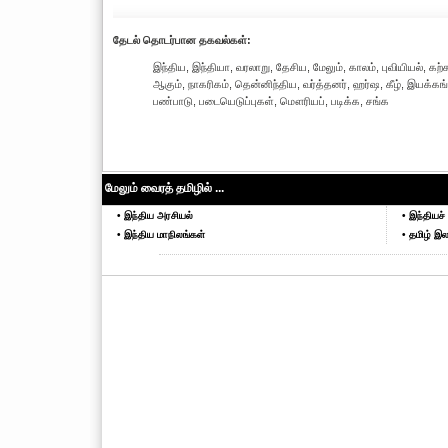
தேட‌ல் தொட‌ர்பான தகவ‌ல்க‌ள்:
இந்திய, இந்தியா, வரலாறு, தேசிய, மேலும், காலம், புவியியல், கற
ஆகும், நாகரிகம், தென்னிந்திய, வர்த்தனர், ஹர்ஷ, கீழ், இயக்கங்க
பண்பாடு, படையெடுப்புகள், மௌரியப், படிக்க, சங்க
மேலும் வைரத் தமிழில் ...
• இந்திய அரசியல்
• இந்தியச் 
• இந்திய மாநிலங்கள்
• தமிழ் இல