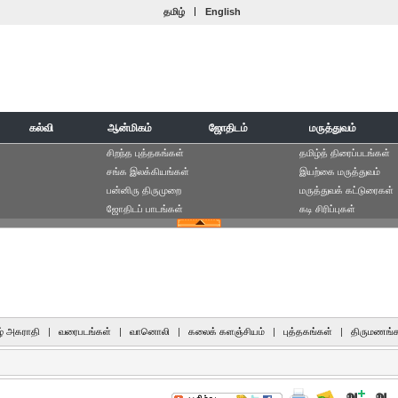
|
தமிழ்
English
கல்வி
ஆன்மிகம்
ஜோதிடம்
மருத்துவம்
சிறந்த புத்தகங்கள்
தமிழ்த் திரைப்படங்கள்
சங்க இலக்கியங்கள்
இயற்கை மருத்துவம்
பன்னிரு திருமுறை
மருத்துவக் கட்டுரைகள்
ஜோதிடப் பாடங்கள்
கடி சிரிப்புகள்
் அகராதி
|
வரைபடங்கள்
|
வானொலி
|
கலைக் களஞ்சியம்
|
புத்தகங்கள்
|
திருமணங்க