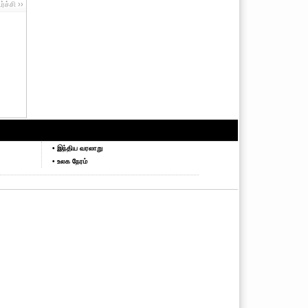
ச்சி ››
• இந்திய வரலாறு
• உலக நேரம்