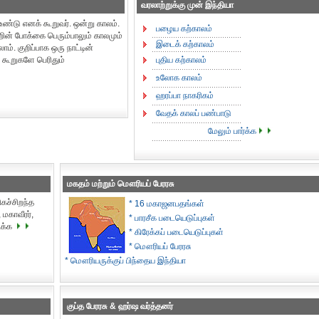
வரலாற்றுக்கு முன் இந்தியா
ண்டு எனக் கூறுவர். ஒன்று காலம்.
பழைய கற்காலம்
்றின் போக்கை பெரும்பாலும் காலமும்
இடைக் கற்காலம்
ம். குறிப்பாக ஒரு நாட்டின்
 கூறுகளே பெரிதும்
புதிய கற்காலம்
உலோக காலம்
ஹரப்பா நாகரிகம்
வேதக் காலப் பண்பாடு
மேலும் பார்க்க
மகதம் மற்றும் மௌரியப் பேரரசு
ிகச்சிறந்த
* 16 மகாஜனபதங்கள்
 மகாவீரர்,
* பாரசீக படையெடுப்புகள்
ிக்க
* கிரேக்கப் படையெடுப்புகள்
* மௌரியப் பேரரசு
* மௌரியருக்குப் பிந்தைய இந்தியா
குப்த பேரரசு & ஹர்ஷ வர்த்தனர்