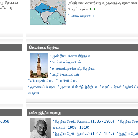
ரு சிறப்பான
குப்தர் கால வரலாற்றை எழுதுவதற்கு ஏராளமான 
ின் படி ..
மேலும் படிக்க
* ஹர்ஷ வர்த்தனர்
இடைக்கால இந்தியா
* முன் இடைக்கால இந்தியா
* டெல்லி சுல்தானியம்
* சுல்தானியத்தின் கீழ் இந்தியா
* பக்தி இயக்கங்கள்
* விஜயநகர் அரசு
* பாமினி அரசு
* முகலாயப் பேரரசு
* முகலாயரின் கீழ் இந்தியா
* மராட்டியர்கள்
* ஐரோப்பிய
வருகை
நவீன இந்திய வரலாறு
-1858)
* இந்திய தேசிய இயக்கம் (1885 - 1905)
* இந்திய தேச
இயக்கம் (1905 - 1916)
* இந்திய தேசிய இயக்கம் (1917 - 1947)
* இந்திய தேச