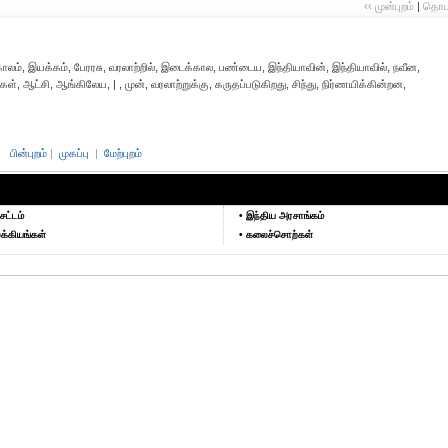
‹‹ முன்புறம்
|
தொடர்
்காலம், இயக்கம், பேரரசு, வரலாற்றில், இடைக்கால, பண்டைய, இந்தியாவின், இந்தியாவில், நவீன,
ள், ஆட்சி, ஆங்கிலேய, | , முன், வரலாற்றுக்கு, கருதப்படுகிறது, சிந்து, நிர்ணயிக்கின்றன,
பின்புறம்
|
முகப்பு
|
மேற்புறம்
சட்டம்
• இந்திய அரசாங்கம்
க்கியங்கள்
• கலைச்சொற்கள்