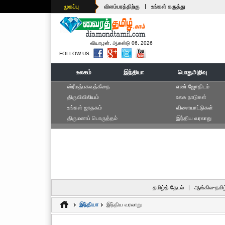
|
முகப்பு
விளம்பரத்திற்கு
உங்கள் கருத்து
வியாழன், ஆகஸ்டு 06, 2026
FOLLOW US
உலகம்
இந்தியா
பொதுஅறிவு
ஸ்ரீமத்பகவத்கீதை
எ‌ண் ஜோ‌திட‌ம்
திருவிவிலியம்
உலக நாடுகள்
உங்கள் ஜாதகம்
விளையாட்டுகள்
திருமணப் பொருத்தம்
இந்திய வரலாறு
தமிழ்த் தேடல்
|
ஆங்கில-தமிழ
இந்தியா
இந்திய வரலாறு