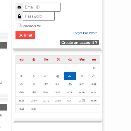
..
Remember Me
Forgot Password
Create an account ?
ஞா
தி்
செ
அ
வி
வெ
கா
௧
௨
௩
௪
௫
௬
௭
௮
ர்
௯
௰
௰௧
௰௨
௰௩
௰௪
௰௫
௰௬
௰௭
௰௮
௰௯
௨௰
௨௧
௨௨
௨௩
௨௪
௨௫
௨௬
௨௭
௨௮
௨௯
௩௰
௩௧
ிய
ிய