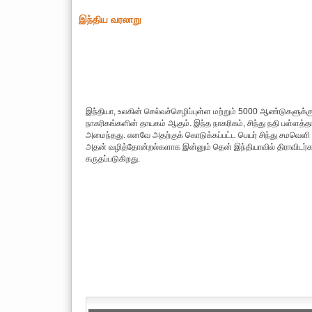
இந்திய வரலாறு
இந்தியா, உலகின் செல்வச்செழிப்புள்ள மற்றும் 5000 ஆண்டுகளுக்க
நாகரிகங்களின் தாயகம் ஆகும். இந்த நாகரிகம், சிந்து நதி பள்ளத்தா
அமைந்தது. எனவே அதற்குக் கொடுக்கப்பட்ட பெயர் சிந்து சமவெளி
அதன் வழித்தோன்றல்களாக இன்னும் தென் இந்தியாவில் திராவிடர்கள
கருதப்படுகிறது.