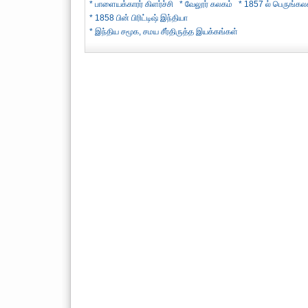
* பாளையக்காரர் கிளர்ச்சி
* வேலூர் கலகம்
* 1857 ல் பெருங்கல
* 1858 பின் பிரிட்டிஷ் இந்தியா
* இந்திய சமூக, சமய சீர்திருத்த இயக்கங்கள்