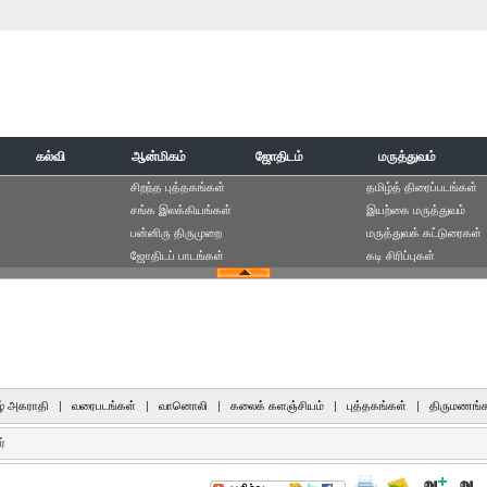
கல்வி
ஆன்மிகம்
ஜோதிடம்
மருத்துவம்
சிறந்த புத்தகங்கள்
தமிழ்த் திரைப்படங்கள்
சங்க இலக்கியங்கள்
இயற்கை மருத்துவம்
பன்னிரு திருமுறை
மருத்துவக் கட்டுரைகள்
ஜோதிடப் பாடங்கள்
கடி சிரிப்புகள்
் அகராதி
|
வரைபடங்கள்
|
வானொலி
|
கலைக் களஞ்சியம்
|
புத்தகங்கள்
|
திருமணங்க
்