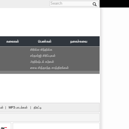
Search form
கலைகள்
பெண்கள்
நகைச்சுவை
சிரிக்க-சிந்திக்க
சர்தார்ஜி சிரிப்புகள்
அதிர்ஷ்டக் கற்கள்
சைவ சித்தாந்த சாத்திரங்கள்
ள்
|
MP3 பாடல்கள்
|
திரட்டி