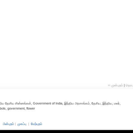
‹‹ முன்புறம்
|
தொடர்
ந்திய தேசிய சின்னங்கள், Government of India, இந்திய அரசாங்கம், தேசிய, இந்திய, மலர்,
mbols, government, flower
பின்புறம்
|
முகப்பு
|
மேற்புறம்