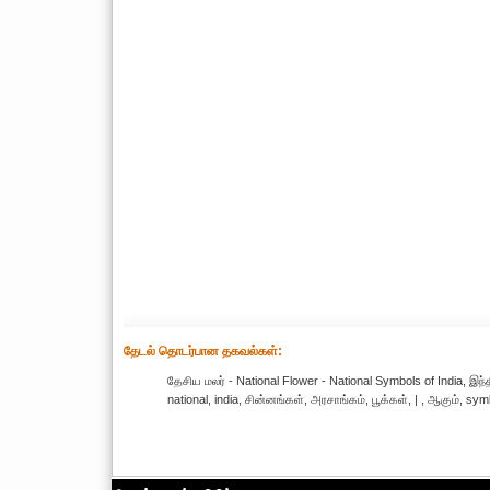
தேட‌ல் தொட‌ர்பான தகவ‌ல்க‌ள்:
தேசிய மலர் - National Flower - National Symbols of India, இ
national, india, சின்னங்கள், அரசாங்கம், பூக்கள், | , ஆகும், sy