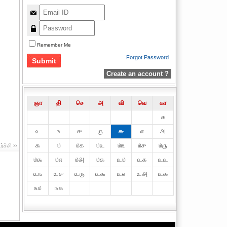
Remember Me
Forgot Password
Create an account ?
ஞா
தி்
செ
அ
வி
வெ
கா
௧
௨
௩
௪
௫
௬
௭
௮
௯
௰
௰௧
௰௨
௰௩
௰௪
௰௫
ச்சி ››
௰௬
௰௭
௰௮
௰௯
௨௰
௨௧
௨௨
௨௩
௨௪
௨௫
௨௬
௨௭
௨௮
௨௯
௩௰
௩௧