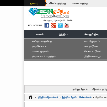
|
முகப்பு
விளம்பரத்திற்கு
உங்கள் கருத்து
வியாழன், ஆகஸ்டு 06, 2026
FOLLOW US
உலகம்
இந்தியா
பொதுஅறிவு
ஸ்ரீமத்பகவத்கீதை
எ‌ண் ஜோ‌திட‌ம்
திருவிவிலியம்
உலக நாடுகள்
உங்கள் ஜாதகம்
விளையாட்டுகள்
திருமணப் பொருத்தம்
இந்திய வரலாறு
தமிழ்த் தேடல்
|
ஆங்கில-தமிழ
இந்திய அரசாங்கம்
இந்திய தேசிய சின்னங்கள்
தேசிய மலர