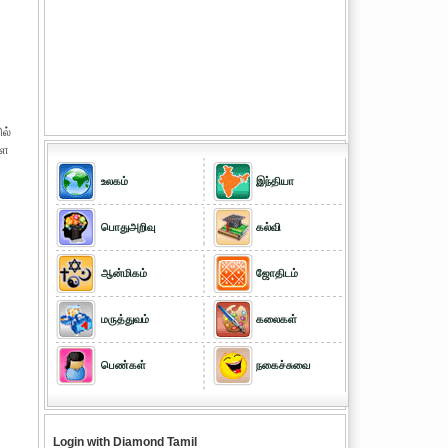
ல்
்ள
உலகம்
இந்தியா
பொதுஅறிவு
கல்வி
ஆன்மிகம்
ஜோதிடம்
மருத்துவம்
கலைகள்
பெண்கள்
நகைச்சுவை
Login with Diamond Tamil