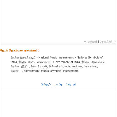
‹‹ முன்புறம்
|
தொடர்ச்சி ››
தேட‌ல் தொட‌ர்பான தகவ‌ல்க‌ள்:
தேசிய இசைக்கருவி - National Music Instruments - National Symbols of
India, இந்திய தேசிய சின்னங்கள், Government of India, இந்திய அரசாங்கம்,
தேசிய, இந்திய, இசைக்கருவி, சின்னங்கள், india, national, அரசாங்கம்,
வீணை, | , government, music, symbols, instruments
பின்புறம்
|
முகப்பு
|
மேற்புறம்