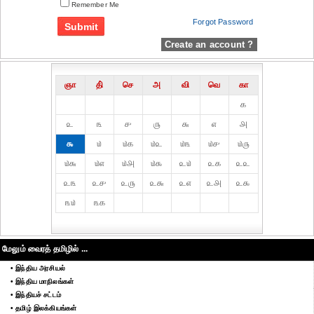
Remember Me
Forgot Password
Create an account ?
ஞா
தி்
செ
அ
வி
வெ
கா
௧
௨
௩
௪
௫
௬
௭
௮
௯
௰
௰௧
௰௨
௰௩
௰௪
௰௫
௰௬
௰௭
௰௮
௰௯
௨௰
௨௧
௨௨
௨௩
௨௪
௨௫
௨௬
௨௭
௨௮
௨௯
௩௰
௩௧
மேலும் வைரத் தமிழில் ...
• இந்திய அரசியல்
• இந்திய மாநிலங்கள்
• இந்தியச் சட்டம்
• தமிழ் இலக்கியங்கள்