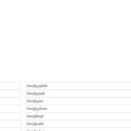
மொழிமுதல்வி
மொழிமுதலி
மொழிமுரசு
மொழிமுல்லை
மொழிமேழி
மொழியணி