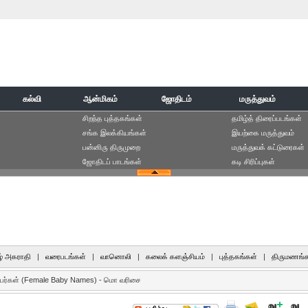
கல்வி
ஆன்மிகம்
ஜோதிடம்
மருத்துவம்
சிறந்த புத்தகங்கள்
தமிழ்த் திரைப்படங்கள்
சங்க இலக்கியங்கள்
இயற்கை மருத்துவம்
பன்னிரு திருமுறை
மருத்துவக் கட்டுரைகள்
ஜோதிடப் பாடங்கள்
கடி சிரிப்புகள்
் அகராதி
|
வரைபடங்கள்
|
வானொலி
|
கலைக் களஞ்சியம்
|
புத்தகங்கள்
|
திருமணங்க
யர்கள் (Female Baby Names) - மொ வரிசை