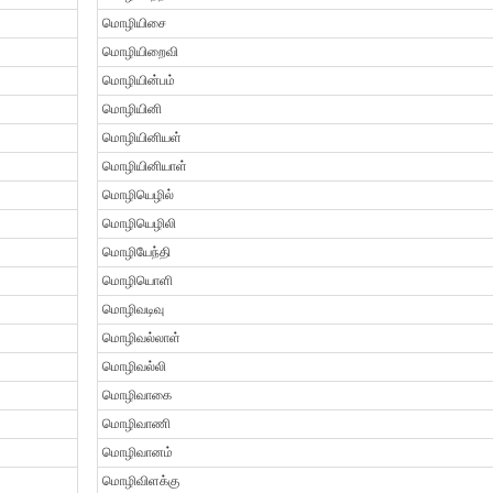
மொழியிசை
மொழியிறைவி
மொழியின்பம்
மொழியினி
மொழியினியள்
மொழியினியாள்
மொழியெழில்
மொழியெழிலி
மொழியேந்தி
மொழியொளி
மொழிவடிவு
மொழிவல்லாள்
மொழிவல்லி
மொழிவாகை
மொழிவாணி
மொழிவானம்
மொழிவிளக்கு