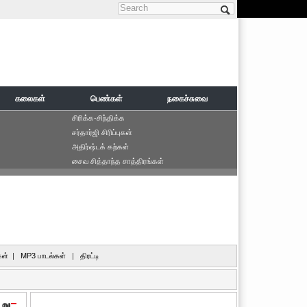
Search form
கலைகள்
பெண்கள்
நகைச்சுவை
சிரிக்க-சிந்திக்க
சர்தார்ஜி சிரிப்புகள்
அதிர்ஷ்டக் கற்கள்
சைவ சித்தாந்த சாத்திரங்கள்
ள்
|
MP3 பாடல்கள்
|
திரட்டி