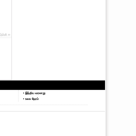
ச்சி ››
• இந்திய வரலாறு
• உலக நேரம்