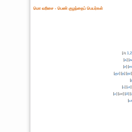
மொ வரிசை - பெண் குழந்தைப் பெயர்கள்
[அ
1
,
2
[
க
] [
க
[
ச
] [
ச
[
ஞா
] [
த
] [
தா
]
[
[
ப
] [
பா
]
[
ம
] [மா] [
மி
] [
[
ய