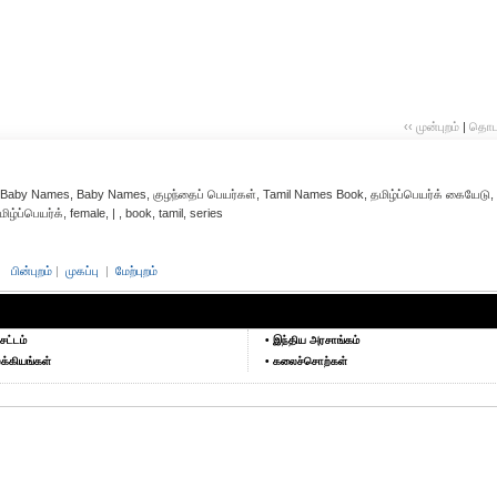
‹‹ முன்புறம்
|
தொடர்
Baby Names, Baby Names, குழந்தைப் பெயர்கள், Tamil Names Book, தமிழ்ப்பெயர்க் கையேடு,
ப்பெயர்க், female, | , book, tamil, series
பின்புறம்
|
முகப்பு
|
மேற்புறம்
சட்டம்
• இந்திய அரசாங்கம்
க்கியங்கள்
• கலைச்சொற்கள்