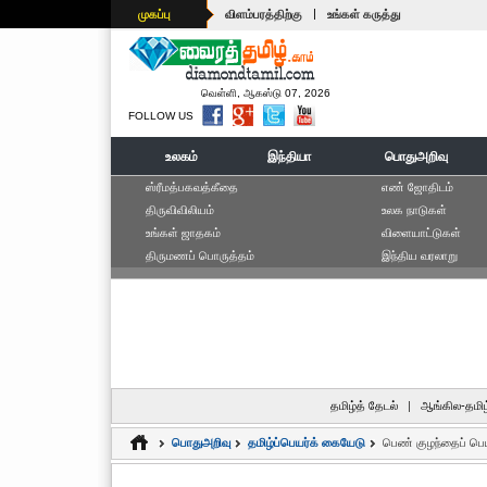
|
முகப்பு
விளம்பரத்திற்கு
உங்கள் கருத்து
வெள்ளி, ஆகஸ்டு 07, 2026
FOLLOW US
உலகம்
இந்தியா
பொதுஅறிவு
ஸ்ரீமத்பகவத்கீதை
எ‌ண் ஜோ‌திட‌ம்
திருவிவிலியம்
உலக நாடுகள்
உங்கள் ஜாதகம்
விளையாட்டுகள்
திருமணப் பொருத்தம்
இந்திய வரலாறு
தமிழ்த் தேடல்
|
ஆங்கில-தமிழ
பொதுஅறிவு
தமிழ்ப்பெயர்க் கையேடு
பெண் குழந்தைப் பெ