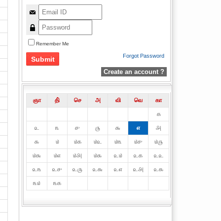
Remember Me
Forgot Password
Create an account ?
ஞா
தி்
செ
அ
வி
வெ
கா
௧
௨
௩
௪
௫
௬
௭
௮
௯
௰
௰௧
௰௨
௰௩
௰௪
௰௫
௰௬
௰௭
௰௮
௰௯
௨௰
௨௧
௨௨
௨௩
௨௪
௨௫
௨௬
௨௭
௨௮
௨௯
௩௰
௩௧