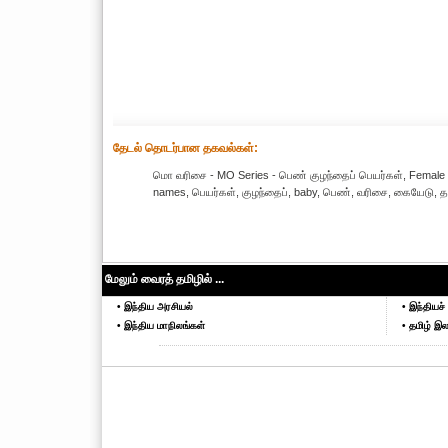
தேட‌ல் தொட‌ர்பான தகவ‌ல்க‌ள்:
மொ வரிசை - MO Series - பெண் குழந்தைப் பெயர்கள், Female 
names, பெயர்கள், குழந்தைப், baby, பெண், வரிசை, கையேடு, தமிழ்
மேலும் வைரத் தமிழில் ...
• இந்திய அரசியல்
• இந்தியச் 
• இந்திய மாநிலங்கள்
• தமிழ் இல