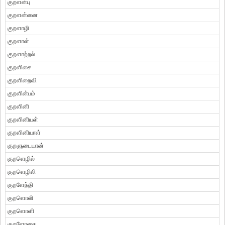
குறளன்பு
குறளன்னை
குறளாழி
குறளாள்
குறளாற்றல்
குறளிசை
குறளிறைவி
குறளின்பம்
குறளினி
குறளினியள்
குறளினியாள்
குறளுடையான்
குறளெழில்
குறளெழிலி
குறளேந்தி
குறளொலி
குறளொளி
குறளோசை