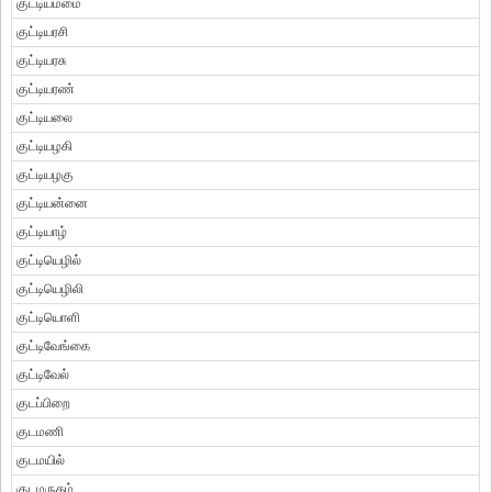
குட்டியம்மை
குட்டியரசி
குட்டியரசு
குட்டியரண்
குட்டியலை
குட்டியழகி
குட்டியழகு
குட்டியன்னை
குட்டியாழ்
குட்டியெழில்
குட்டியெழிலி
குட்டியொளி
குட்டிவேங்கை
குட்டிவேல்
குடப்பிறை
குடமணி
குடமயில்
குடமருதம்