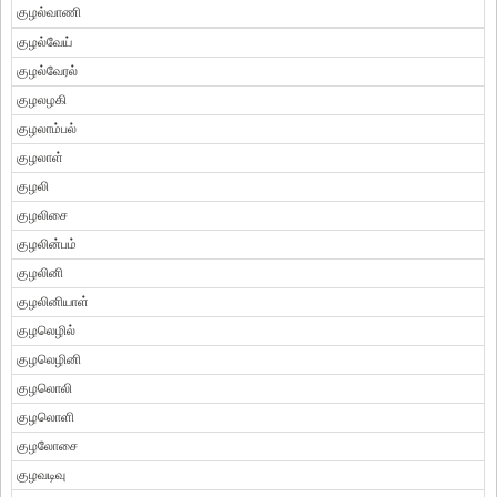
குழல்வாணி
குழல்வேய்
குழல்வேரல்
குழலழகி
குழலாம்பல்
குழலாள்
குழலி
குழலிசை
குழலின்பம்
குழலினி
குழலினியாள்
குழலெழில்
குழலெழினி
குழலொலி
குழலொளி
குழலோசை
குழவடிவு