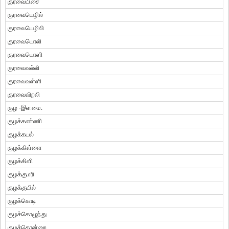
குரவையிசை
குரவையெழில்
குரவையெழிலி
குரவையொலி
குரவையொளி
குரவைவல்லி
குரவைவள்ளி
குரவைவிறலி
குழ -இளமை.
குழக்கண்ணி
குழக்கயல்
குழக்கிள்ளை
குழக்கிளி
குழக்குமரி
குழக்குயில்
குழக்கொடி
குழக்கொழுந்து
குழக்கொன்றை