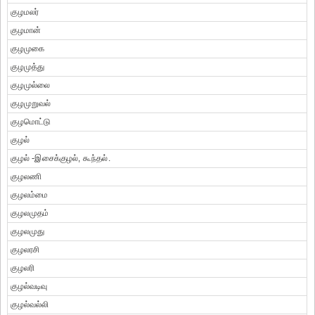
குழமலர்
குழமான்
குழமுகை
குழமுத்து
குழமுல்லை
குழமுறுவல்
குழமொட்டு
குழல்
குழல் -இசைக்குழல், கூந்தல்.
குழலணி
குழலம்மை
குழலமுதம்
குழலமுது
குழலரசி
குழலரி
குழல்வடிவு
குழல்வல்லி