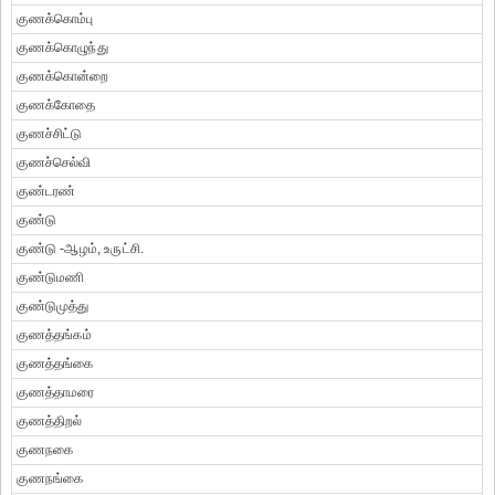
குணக்கொம்பு
குணக்கொழுந்து
குணக்கொன்றை
குணக்கோதை
குணச்சிட்டு
குணச்செல்வி
குண்டரண்
குண்டு
குண்டு -ஆழம், உருட்சி.
குண்டுமணி
குண்டுமுத்து
குணத்தங்கம்
குணத்தங்கை
குணத்தாமரை
குணத்திறல்
குணநகை
குணநங்கை