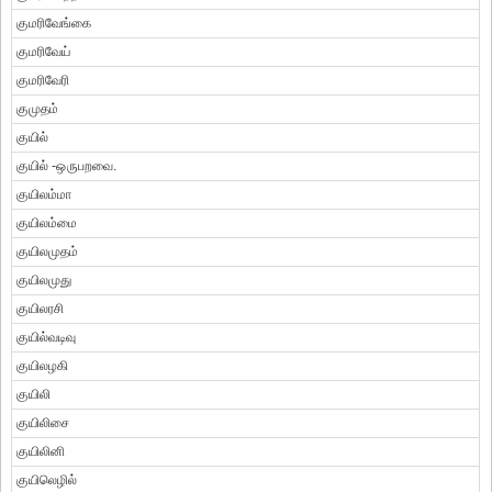
குமரிவேங்கை
குமரிவேய்
குமரிவேரி
குமுதம்
குயில்
குயில் -ஒருபறவை.
குயிலம்மா
குயிலம்மை
குயிலமுதம்
குயிலமுது
குயிலரசி
குயில்வடிவு
குயிலழகி
குயிலி
குயிலிசை
குயிலினி
குயிலெழில்