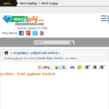
|
முகப்பு
விளம்பரத்திற்கு
உங்கள் கருத்து
☰
உலகம்
இந்தியா
வெள்ளி, ஆகஸ்டு 07, 2026
FOLLOW US
பொதுஅறிவு
Search form
கல்வி
பொதுஅறிவு
தமிழ்ப்பெயர்க் கையேடு
ஆன்மிகம்
பெண் குழந்தைப் பெயர்கள் (Female Baby Names) - கு வரிசை
ஜோதிடம்
கு வரிசை - பெண் குழந்தைப் பெயர்கள்
மருத்துவம்
கலைகள்
பெண்கள்
நகைச்சுவை