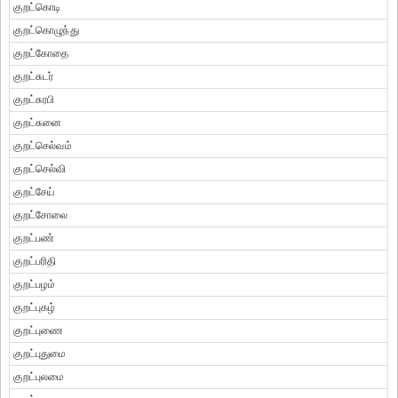
குறட்கொடி
குறட்கொழுந்து
குறட்கோதை
குறட்சுடர்
குறட்சுரபி
குறட்சுனை
குறட்செல்வம்
குறட்செல்வி
குறட்சேய்
குறட்சோலை
குறட்பண்
குறட்பரிதி
குறட்பழம்
குறட்புகழ்
குறட்புணை
குறட்புதுமை
குறட்புலமை