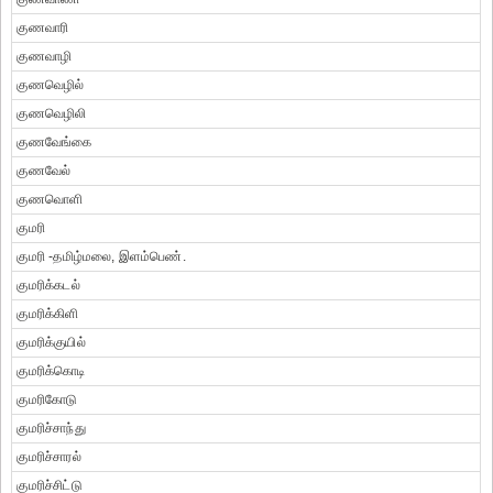
குணவாரி
குணவாழி
குணவெழில்
குணவெழிலி
குணவேங்கை
குணவேல்
குணவொளி
குமரி
குமரி -தமிழ்மலை, இளம்பெண்.
குமரிக்கடல்
குமரிக்கிளி
குமரிக்குயில்
குமரிக்கொடி
குமரிகோடு
குமரிச்சாந்து
குமரிச்சாரல்
குமரிச்சிட்டு