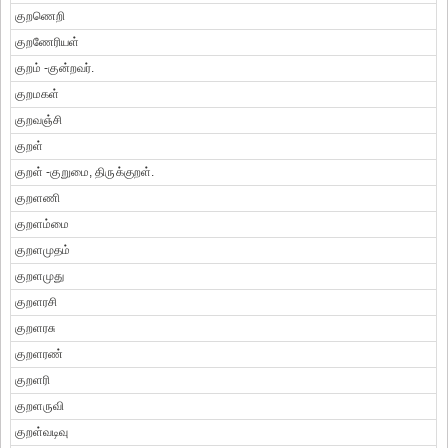
குறணெறி
குறணேரியள்
குறம் -குன்றவர்.
குறமகள்
குறவஞ்சி
குறள்
குறள் -குறுமை, திருக்குறள்.
குறளணி
குறளம்மை
குறளமுதம்
குறளமுது
குறளரசி
குறளரசு
குறளரண்
குறளரி
குறளருவி
குறள்வடிவு