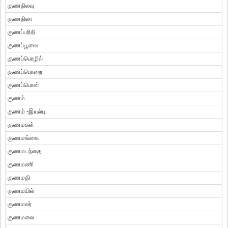
குணநிலவு
குணநிலா
குணப்பரிதி
குணப்பூவை
குணப்பொழில்
குணப்பொறை
குணப்பொன்
குணம்
குணம் -இயல்பு.
குணமகள்
குணமங்கை
குணமடந்தை
குணமணி
குணமதி
குணமயில்
குணமலர்
குணமலை