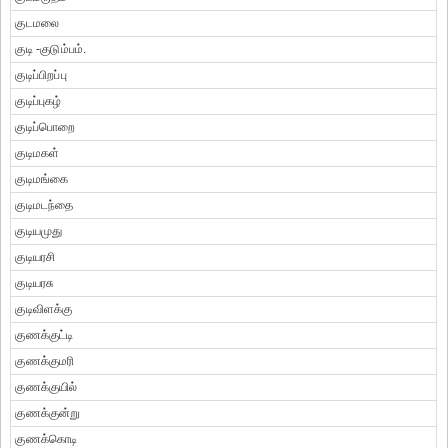
குடமலை
குடி -குடும்பம்.
குடிப்பிறப்பு
குடிப்புகழ்
குடிப்பொறை
குடிமகள்
குடிமங்கை
குடிமடந்தை
குடியமுது
குடியரசி
குடியரசு
குடிவிளக்கு
குணக்குட்டி
குணக்குமரி
குணக்குயில்
குணக்குன்று
குணக்கொடி