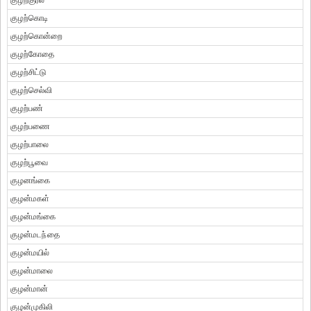
குழற்குரல்
குழற்கொடி
குழற்கொன்றை
குழற்கோதை
குழற்சிட்டு
குழற்செல்வி
குழற்பண்
குழற்பணை
குழற்பாலை
குழற்பூவை
குழனங்கை
குழன்மகள்
குழன்மங்கை
குழன்மடந்தை
குழன்மயில்
குழன்மாலை
குழன்மான்
குழன்முகிலி