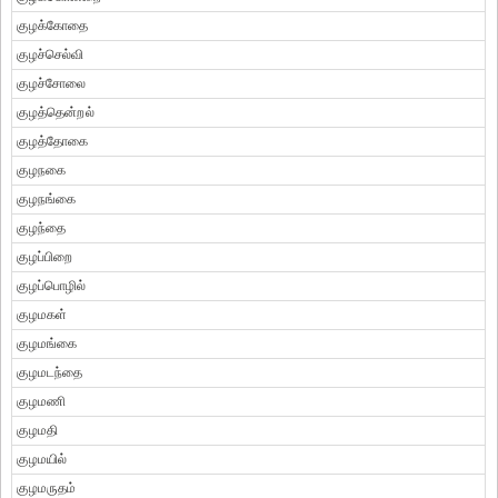
குழக்கோதை
குழச்செல்வி
குழச்சோலை
குழத்தென்றல்
குழத்தோகை
குழநகை
குழநங்கை
குழந்தை
குழப்பிறை
குழப்பொழில்
குழமகள்
குழமங்கை
குழமடந்தை
குழமணி
குழமதி
குழமயில்
குழமருதம்