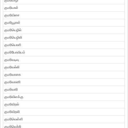
குமரியாழி
குமரியாள்
குமரியிசை
குமரியூராள்
குமரியெழில்
குமரியெழிலி
குமரியொளி
குமரியோவியம்
குமரிவடிவு
குமரிவல்லி
குமரிவாகை
குமரிவாணி
குமரிவாரி
குமரிவிளக்கு
குமரிவிறல்
குமரிவிறலி
குமரிவெள்ளி
குமரிவெற்றி