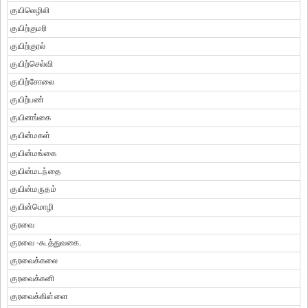
குயிலெழிலி
குயிற்குமரி
குயிற்குரல்
குயிற்செல்வி
குயிற்சோலை
குயிற்பண்
குயினங்கை
குயின்மகள்
குயின்மங்கை
குயின்மடந்தை
குயின்மருதம்
குயின்மொழி
குரவை
குரவை -கூத்துவகை.
குரவைக்கலை
குரவைக்கனி
குரவைக்கிள்ளை