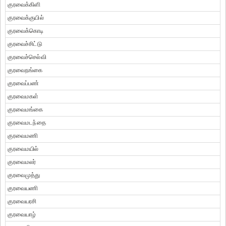
குரவைக்கிளி
குரவைக்குயில்
குரவைக்கொடி
குரவைச்சிட்டு
குரவைச்செல்வி
குரவைநங்கை
குரவைப்பண்
குரவைமகள்
குரவைமங்கை
குரவைமடந்தை
குரவைமணி
குரவைமயில்
குரவைமலர்
குரவைமுத்து
குரவையணி
குரவையரசி
குரவையாழ்