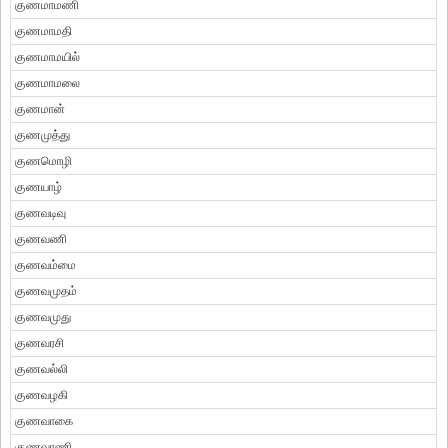
குணமாமணி
குணமாமதி
குணமாமயில்
குணமாமலை
குணமான்
குணமுத்து
குணமொழி
குணயாழ்
குணவடிவு
குணவணி
குணவம்மை
குணவமுதம்
குணவமுது
குணவரசி
குணவல்லி
குணவழகி
குணவாகை
குணவாணி