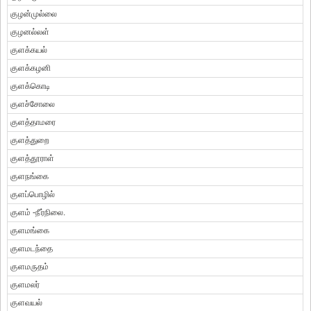
குழன்முல்லை
குழனல்லள்
குளக்கயல்
குளக்கழனி
குளக்கொடி
குளச்சோலை
குளத்தாமரை
குளத்துறை
குளத்தூராள்
குளநங்கை
குளப்பொழில்
குளம் -நீர்நிலை.
குளமங்கை
குளமடந்தை
குளமருதம்
குளமலர்
குளவயல்