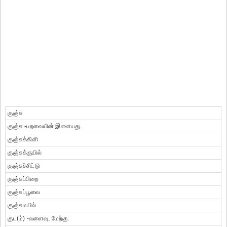
குஞ்சு
குஞ்சு -பறவையின் இளையது.
குஞ்சுக்கிளி
குஞ்சுக்குயில்
குஞ்சுச்சிட்டு
குஞ்சுப்பிறை
குஞ்சுப்பூவை
குஞ்சுமயில்
குட(ம்) -வளைவு, மேற்கு.