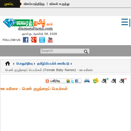
|
முகப்பு
விளம்பரத்திற்கு
உங்கள் கருத்து
☰
உலகம்
இந்தியா
ஞாயிறு, ஆகஸ்டு 09, 2026
FOLLOW US
பொதுஅறிவு
Search form
கல்வி
பொதுஅறிவு
தமிழ்ப்பெயர்க் கையேடு
ஆன்மிகம்
பெண் குழந்தைப் பெயர்கள் (Female Baby Names) - ஊ வரிசை
ஜோதிடம்
ஊ வரிசை - பெண் குழந்தைப் பெயர்கள்
மருத்துவம்
கலைகள்
பெண்கள்
நகைச்சுவை