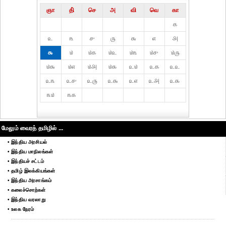
ஞா
தி்
செ
அ
வி
வெ
கா
௧
௨
௩
௪
௫
௬
௭
௮
௯
௰
௰௧
௰௨
௰௩
௰௪
௰௫
௰௬
௰௭
௰௮
௰௯
௨௰
௨௧
௨௨
௨௩
௨௪
௨௫
௨௬
௨௭
௨௮
௨௯
௩௰
௩௧
மேலும் வைரத் தமிழில் ...
• இந்திய அரசியல்
• இந்திய மாநிலங்கள்
• இந்தியச் சட்டம்
• தமிழ் இலக்கியங்கள்
• இந்திய அரசாங்கம்
• கலைச்சொற்கள்
• இந்திய வரலாறு
• உலக நேரம்