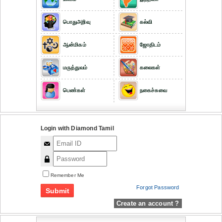
பொதுஅறிவு
கல்வி
ஆன்மிகம்
ஜோதிடம்
மருத்துவம்
கலைகள்
பெண்கள்
நகைச்சுவை
Login with Diamond Tamil
Remember Me
Forgot Password
Create an account ?