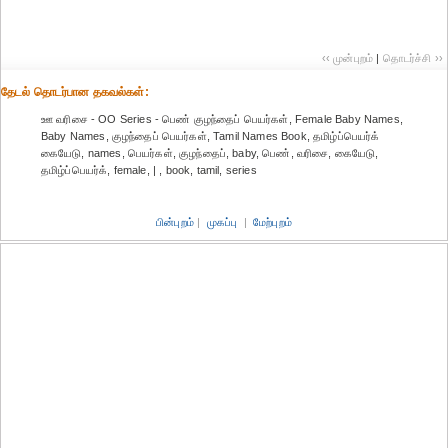
‹‹ முன்புறம்
|
தொடர்ச்சி ››
தேட‌ல் தொட‌ர்பான தகவ‌ல்க‌ள்:
ஊ வரிசை - OO Series - பெண் குழந்தைப் பெயர்கள், Female Baby Names,
Baby Names, குழந்தைப் பெயர்கள், Tamil Names Book, தமிழ்ப்பெயர்க்
கையேடு, names, பெயர்கள், குழந்தைப், baby, பெண், வரிசை, கையேடு,
தமிழ்ப்பெயர்க், female, | , book, tamil, series
பின்புறம்
|
முகப்பு
|
மேற்புறம்