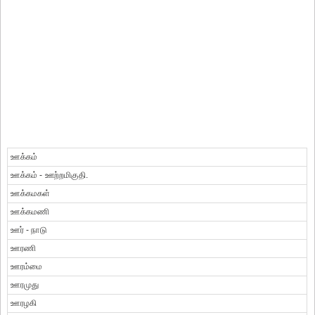
ஊக்கம்
ஊக்கம் - ஊற்றமிகுதி.
ஊக்கமகள்
ஊக்கமணி
ஊர் - நாடு
ஊரணி
ஊரம்மை
ஊரமுது
ஊரழகி