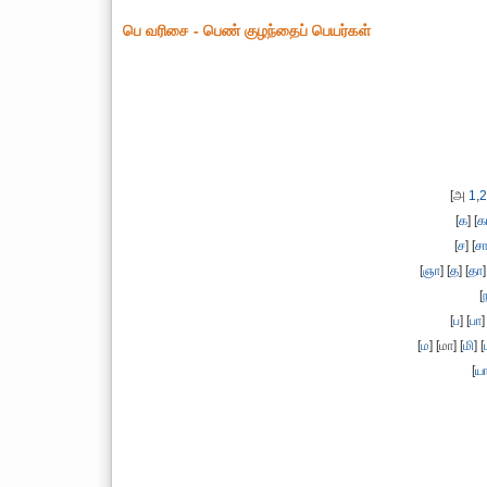
பெ வரிசை - பெண் குழந்தைப் பெயர்கள்
[அ
1
,
2
[
க
] [
க
[
ச
] [
ச
[
ஞா
] [
த
] [
தா
]
[
[
ப
] [
பா
]
[
ம
] [மா] [
மி
] [
[
ய