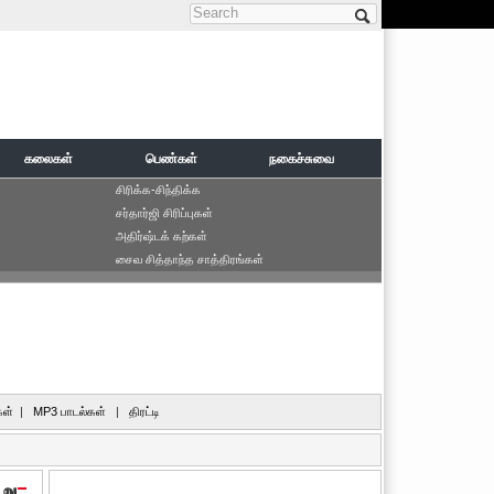
Search form
கலைகள்
பெண்கள்
நகைச்சுவை
சிரிக்க-சிந்திக்க
சர்தார்ஜி சிரிப்புகள்
அதிர்ஷ்டக் கற்கள்
சைவ சித்தாந்த சாத்திரங்கள்
ள்
|
MP3 பாடல்கள்
|
திரட்டி