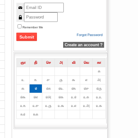
Remember Me
Forgot Password
Create an account ?
ஞா
தி்
செ
அ
வி
வெ
கா
௧
௨
௩
௪
௫
௬
௭
௮
௯
௰
௰௧
௰௨
௰௩
௰௪
௰௫
௰௬
௰௭
௰௮
௰௯
௨௰
௨௧
௨௨
௨௩
௨௪
௨௫
௨௬
௨௭
௨௮
௨௯
௩௰
௩௧