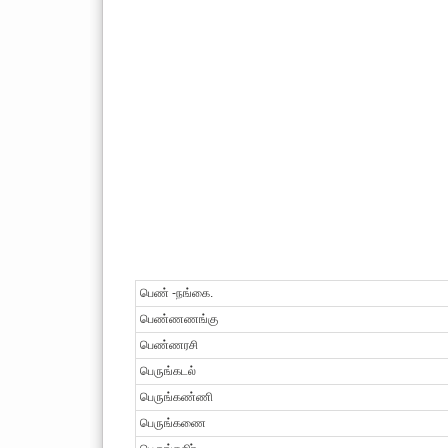
பெண் -நங்கை.
பெண்ணணங்கு
பெண்ணரசி
பெருங்கடல்
பெருங்கண்ணி
பெருங்கணை