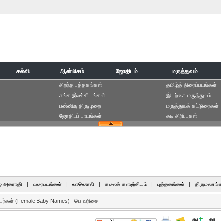
கல்வி
ஆன்மிகம்
ஜோதிடம்
மருத்துவம்
சிறந்த புத்தகங்கள்
தமிழ்த் திரைப்படங்கள்
சங்க இலக்கியங்கள்
இயற்கை மருத்துவம்
பன்னிரு திருமுறை
மருத்துவக் கட்டுரைகள்
ஜோதிடப் பாடங்கள்
கடி சிரிப்புகள்
் அகராதி
|
வரைபடங்கள்
|
வானொலி
|
கலைக் களஞ்சியம்
|
புத்தகங்கள்
|
திருமணங்க
யர்கள் (Female Baby Names) - பெ வரிசை