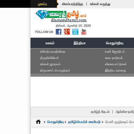
|
முகப்பு
விளம்பரத்திற்கு
உங்கள் கருத்து
திங்கள், ஆகஸ்டு 10, 2026
FOLLOW US
உலகம்
இந்தியா
பொதுஅறிவு
ஸ்ரீமத்பகவத்கீதை
எ‌ண் ஜோ‌திட‌ம்
திருவிவிலியம்
உலக நாடுகள்
உங்கள் ஜாதகம்
விளையாட்டுகள்
திருமணப் பொருத்தம்
இந்திய வரலாறு
தமிழ்த் தேடல்
|
ஆங்கில-தமிழ
பொதுஅறிவு
தமிழ்ப்பெயர்க் கையேடு
பெண் குழந்தைப் பெ