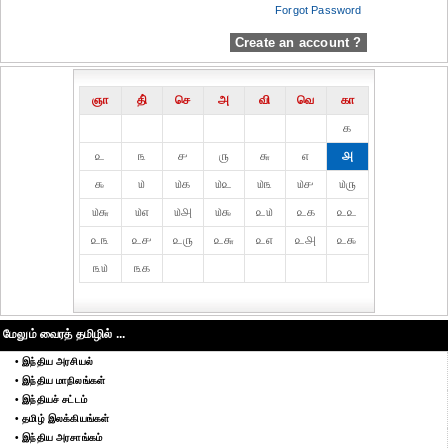
Forgot Password
Create an account ?
ஞா
தி்
செ
அ
வி
வெ
கா
௧
௨
௩
௪
௫
௬
௭
௮
௯
௰
௰௧
௰௨
௰௩
௰௪
௰௫
௰௬
௰௭
௰௮
௰௯
௨௰
௨௧
௨௨
௨௩
௨௪
௨௫
௨௬
௨௭
௨௮
௨௯
௩௰
௩௧
மேலும் வைரத் தமிழில் ...
• இந்திய அரசியல்
• இந்திய மாநிலங்கள்
• இந்தியச் சட்டம்
• தமிழ் இலக்கியங்கள்
• இந்திய அரசாங்கம்