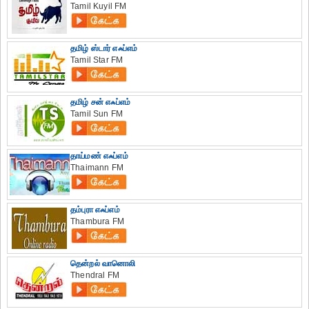
Tamil Kuyil FM
தமிழ் ஸ்டார் எஃப்எம்
Tamil Star FM
தமிழ் சன் எஃப்எம்
Tamil Sun FM
தாய்மண் எஃப்எம்
Thaimann FM
தம்புரா எஃப்எம்
Thambura FM
தென்றல் வானொலி
Thendral FM