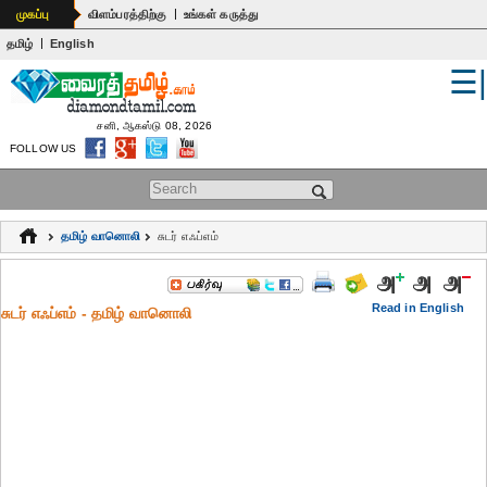
|
முகப்பு
விளம்பரத்திற்கு
உங்கள் கருத்து
|
தமிழ்
English
☰
உலகம்
இந்தியா
சனி, ஆகஸ்டு 08, 2026
FOLLOW US
பொதுஅறிவு
Search form
கல்வி
தமிழ் வானொலி
சுடர் எஃப்எம்
ஆன்மிகம்
ஜோதிடம்
Read in English
சுடர் எஃப்எம் - தமிழ் வானொலி
மருத்துவம்
கலைகள்
பெண்கள்
நகைச்சுவை