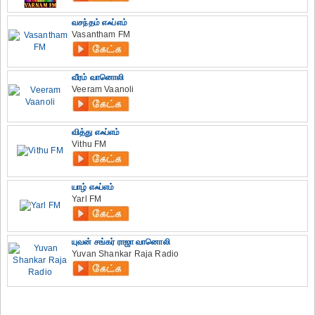
வசந்தம் எஃப்எம்
Vasantham FM
வீரம் வானொலி
Veeram Vaanoli
வித்து எஃப்எம்
Vithu FM
யாழ் எஃப்எம்
Yarl FM
யுவன் சங்கர் ராஜா வானொலி
Yuvan Shankar Raja Radio