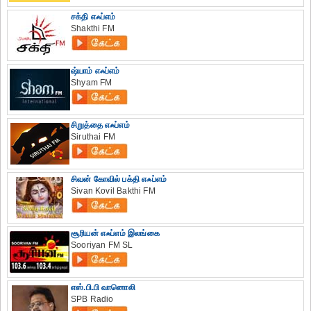
சக்தி எஃப்எம்
Shakthi FM
ஷ்யாம் எஃப்எம்
Shyam FM
சிறுத்தை எஃப்எம்
Siruthai FM
சிவன் கோவில் பக்தி எஃப்எம்
Sivan Kovil Bakthi FM
சூரியன் எஃப்எம் இலங்கை
Sooriyan FM SL
எஸ்.பி.பி வானொலி
SPB Radio