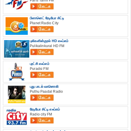
Paris Tamil FM
பிளானெட் ரேடியோ சிட்டி
Planet Radio City
புலிகளின்குரல் HD எஃப்எம்
Pulikalinkural HD FM
புரட்சி எஃப்எம்
Puradsi FM
புது பாடல் வானொலி
Puthu Paadal Radio
ரேடியோ சிட்டி எஃப்எம்
Radio city FM