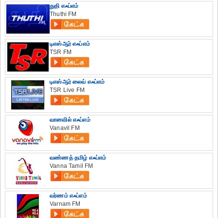
துதி எஃப்எம்
Thuthi FM
டிஎஸ்ஆர் எஃப்எம்
TSR FM
டிஎஸ்ஆர் லைவ் எஃப்எம்
TSR Live FM
வானவில் எஃப்எம்
Vanavil FM
வண்ணத் தமிழ் எஃப்எம்
Vanna Tamil FM
வர்ணம் எஃப்எம்
Varnam FM