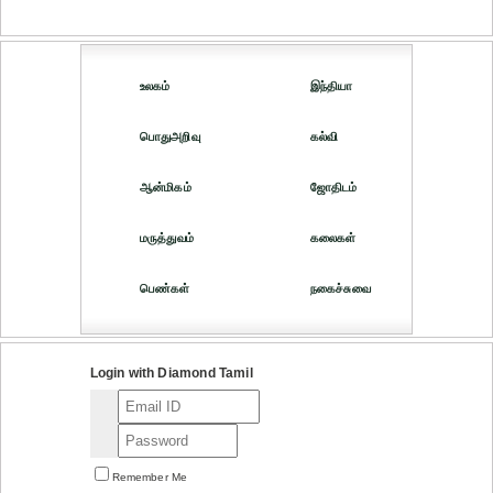
உலகம்
இந்தியா
பொதுஅறிவு
கல்வி
ஆன்மிகம்
ஜோதிடம்
மருத்துவம்
கலைகள்
பெண்கள்
நகைச்சுவை
Login with Diamond Tamil
Remember Me