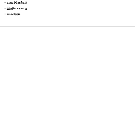
• கலைச்சொற்கள்
• இந்திய வரலாறு
• உலக நேரம்