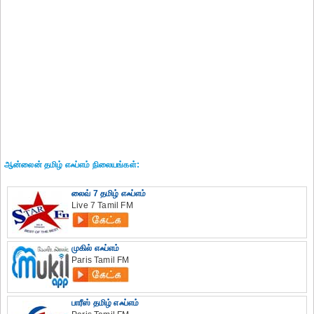
ஆன்லைன் தமிழ் எஃப்எம் நிலையங்கள்:
லைவ் 7 தமிழ் எஃப்எம்
Live 7 Tamil FM
முகில் எஃப்எம்
Paris Tamil FM
பாரீஸ் தமிழ் எஃப்எம்