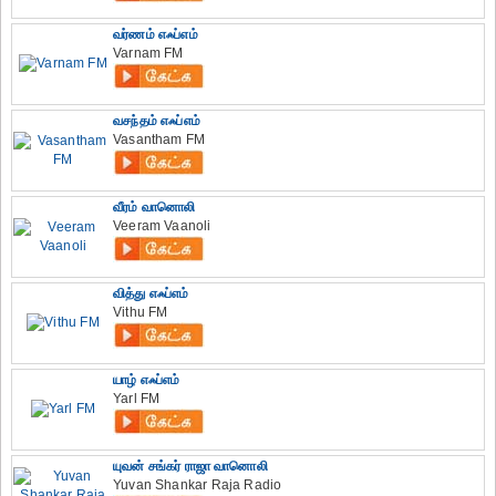
வர்ணம் எஃப்எம்
Varnam FM
வசந்தம் எஃப்எம்
Vasantham FM
வீரம் வானொலி
Veeram Vaanoli
வித்து எஃப்எம்
Vithu FM
யாழ் எஃப்எம்
Yarl FM
யுவன் சங்கர் ராஜா வானொலி
Yuvan Shankar Raja Radio