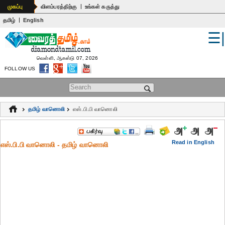
|
முகப்பு
விளம்பரத்திற்கு
உங்கள் கருத்து
|
தமிழ்
English
☰
உலகம்
இந்தியா
வெள்ளி, ஆகஸ்டு 07, 2026
FOLLOW US
பொதுஅறிவு
Search form
கல்வி
தமிழ் வானொலி
எஸ்.பி.பி வானொலி
ஆன்மிகம்
ஜோதிடம்
Read in English
எஸ்.பி.பி வானொலி - தமிழ் வானொலி
மருத்துவம்
கலைகள்
பெண்கள்
நகைச்சுவை