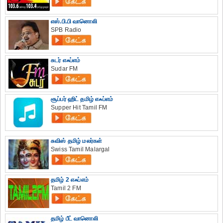
எஸ்.பி.பி வானொலி
SPB Radio
சுடர் எஃப்எம்
Sudar FM
சூப்பர் ஹிட் தமிழ் எஃப்எம்
Supper Hit Tamil FM
சுவிஸ் தமிழ் மலர்கள்
Swiss Tamil Malargal
தமிழ் 2 எஃப்எம்
Tamil 2 FM
தமிழ் பீட் வானொலி