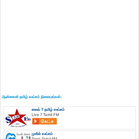
ஆன்லைன் தமிழ் எஃப்எம் நிலையங்கள்:
லைவ் 7 தமிழ் எஃப்எம்
Live 7 Tamil FM
முகில் எஃப்எம்