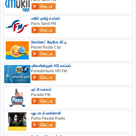
Paris Tamil FM
பாரீஸ் தமிழ் எஃப்எம்
Paris Tamil FM
பிளானெட் ரேடியோ சிட்டி
Planet Radio City
புலிகளின்குரல் HD எஃப்எம்
Pulikalinkural HD FM
புரட்சி எஃப்எம்
Puradsi FM
புது பாடல் வானொலி
Puthu Paadal Radio