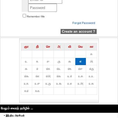
Remember Me
Forgot Password
Create an account ?
ஞா
தி்
செ
அ
வி
வெ
கா
௧
௨
௩
௪
௫
௬
௭
௮
௯
௰
௰௧
௰௨
௰௩
௰௪
௰௫
௰௬
௰௭
௰௮
௰௯
௨௰
௨௧
௨௨
௨௩
௨௪
௨௫
௨௬
௨௭
௨௮
௨௯
௩௰
௩௧
மேலும் வைரத் தமிழில் ...
• இந்திய அரசியல்