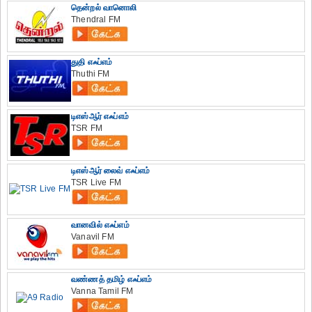
தென்றல் வானொலி
Thendral FM
துதி எஃப்எம்
Thuthi FM
டிஎஸ்ஆர் எஃப்எம்
TSR FM
டிஎஸ்ஆர் லைவ் எஃப்எம்
TSR Live FM
வானவில் எஃப்எம்
Vanavil FM
வண்ணத் தமிழ் எஃப்எம்
Vanna Tamil FM