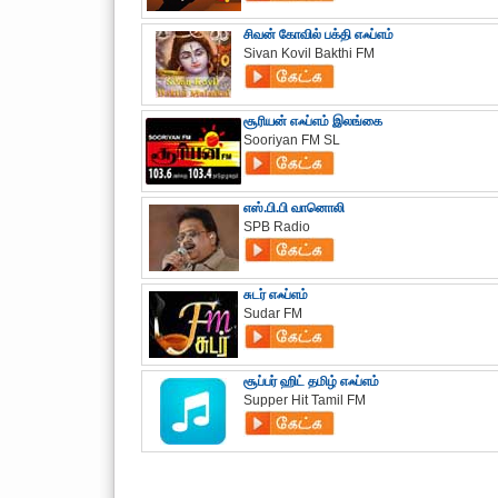
சிவன் கோவில் பக்தி எஃப்எம்
Sivan Kovil Bakthi FM
சூரியன் எஃப்எம் இலங்கை
Sooriyan FM SL
எஸ்.பி.பி வானொலி
SPB Radio
சுடர் எஃப்எம்
Sudar FM
சூப்பர் ஹிட் தமிழ் எஃப்எம்
Supper Hit Tamil FM