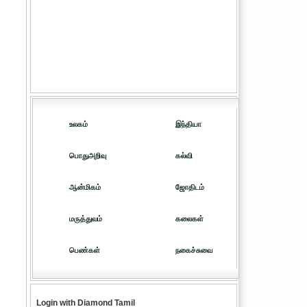
உலகம்
இந்தியா
பொதுஅறிவு
கல்வி
ஆன்மிகம்
ஜோதிடம்
மருத்துவம்
கலைகள்
பெண்கள்
நகைச்சுவை
Login with Diamond Tamil