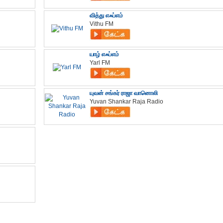
வித்து எஃப்எம்
Vithu FM
யாழ் எஃப்எம்
Yarl FM
யுவன் சங்கர் ராஜா வானொலி
Yuvan Shankar Raja Radio