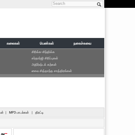
Search form
கலைகள்
பெண்கள்
நகைச்சுவை
சிரிக்க-சிந்திக்க
சர்தார்ஜி சிரிப்புகள்
அதிர்ஷ்டக் கற்கள்
சைவ சித்தாந்த சாத்திரங்கள்
ள்
|
MP3 பாடல்கள்
|
திரட்டி