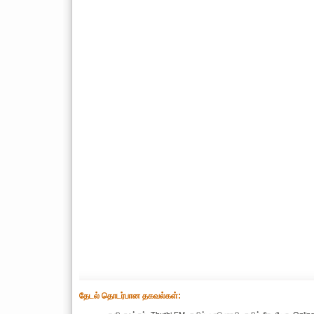
தேட‌ல் தொட‌ர்பான தகவ‌ல்க‌ள்: