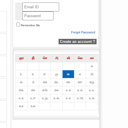
Remember Me
Forgot Password
Create an account ?
ஞா
தி்
செ
அ
வி
வெ
கா
௧
௨
௩
௪
௫
௬
௭
௮
௯
௰
௰௧
௰௨
௰௩
௰௪
௰௫
௰௬
௰௭
௰௮
௰௯
௨௰
௨௧
௨௨
௨௩
௨௪
௨௫
௨௬
௨௭
௨௮
௨௯
௩௰
௩௧