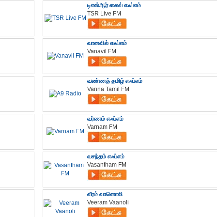
டிஎஸ்ஆர் லைவ் எஃப்எம்
TSR Live FM
வானவில் எஃப்எம்
Vanavil FM
வண்ணத் தமிழ் எஃப்எம்
Vanna Tamil FM
வர்ணம் எஃப்எம்
Varnam FM
வசந்தம் எஃப்எம்
Vasantham FM
வீரம் வானொலி
Veeram Vaanoli