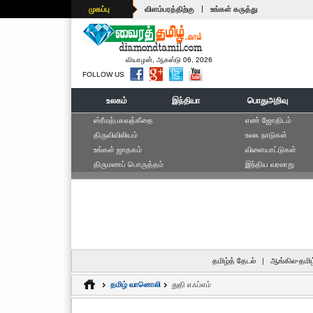
|
முகப்பு
விளம்பரத்திற்கு
உங்கள் கருத்து
வியாழன், ஆகஸ்டு 06, 2026
FOLLOW US
உலகம்
இந்தியா
பொதுஅறிவு
ஸ்ரீமத்பகவத்கீதை
எ‌ண் ஜோ‌திட‌ம்
திருவிவிலியம்
உலக நாடுகள்
உங்கள் ஜாதகம்
விளையாட்டுகள்
திருமணப் பொருத்தம்
இந்திய வரலாறு
தமிழ்த் தேடல்
|
ஆங்கில-தமிழ
தமிழ் வானொலி
துதி எஃப்எம்