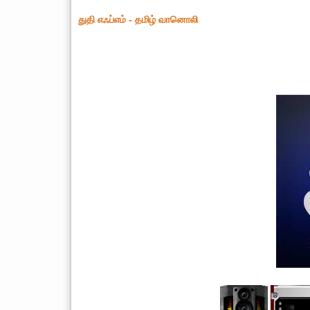
துதி எஃப்எம் - தமிழ் வானொலி