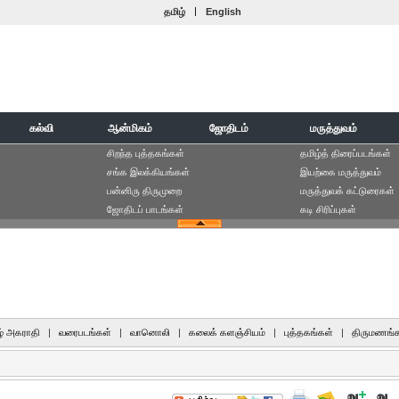
|
தமிழ்
English
கல்வி
ஆன்மிகம்
ஜோதிடம்
மருத்துவம்
சிறந்த புத்தகங்கள்
தமிழ்த் திரைப்படங்கள்
சங்க இலக்கியங்கள்
இயற்கை மருத்துவம்
பன்னிரு திருமுறை
மருத்துவக் கட்டுரைகள்
ஜோதிடப் பாடங்கள்
கடி சிரிப்புகள்
் அகராதி
|
வரைபடங்கள்
|
வானொலி
|
கலைக் களஞ்சியம்
|
புத்தகங்கள்
|
திருமணங்க