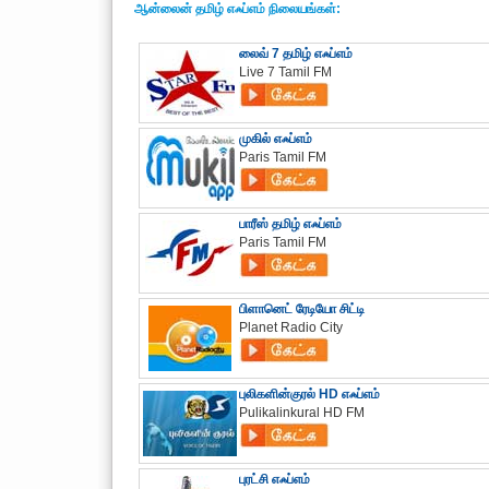
ஆன்லைன் தமிழ் எஃப்எம் நிலையங்கள்:
லைவ் 7 தமிழ் எஃப்எம்
Live 7 Tamil FM
முகில் எஃப்எம்
Paris Tamil FM
பாரீஸ் தமிழ் எஃப்எம்
Paris Tamil FM
பிளானெட் ரேடியோ சிட்டி
Planet Radio City
புலிகளின்குரல் HD எஃப்எம்
Pulikalinkural HD FM
புரட்சி எஃப்எம்