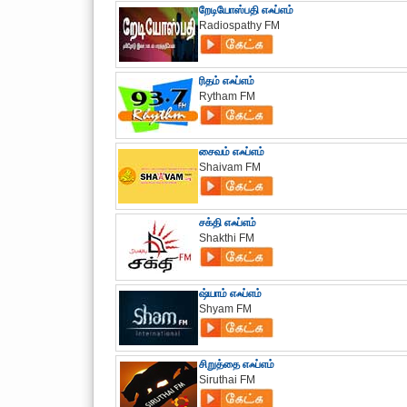
றேடியோஸ்பதி எஃப்எம்
Radiospathy FM
ரிதம் எஃப்எம்
Rytham FM
சைவம் எஃப்எம்
Shaivam FM
சக்தி எஃப்எம்
Shakthi FM
ஷ்யாம் எஃப்எம்
Shyam FM
சிறுத்தை எஃப்எம்
Siruthai FM