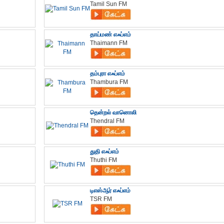
Tamil Sun FM
தாய்மண் எஃப்எம்
Thaimann FM
தம்புரா எஃப்எம்
Thambura FM
தென்றல் வானொலி
Thendral FM
துதி எஃப்எம்
Thuthi FM
டிஎஸ்ஆர் எஃப்எம்
TSR FM