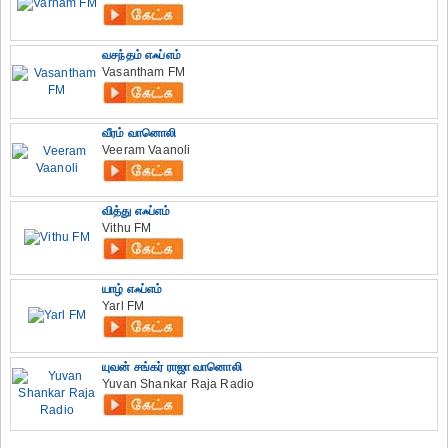
வசந்தம் எஃப்எம்
Vasantham FM
வீரம் வானொலி
Veeram Vaanoli
வித்து எஃப்எம்
Vithu FM
யாழ் எஃப்எம்
Yarl FM
யுவன் சங்கர் ராஜா வானொலி
Yuvan Shankar Raja Radio