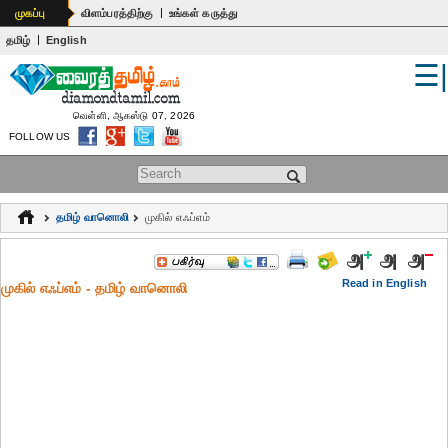
|
முகப்பு
விளம்பரத்திற்கு
உங்கள் கருத்து
|
தமிழ்
English
☰
உலகம்
இந்தியா
வெள்ளி, ஆகஸ்டு 07, 2026
FOLLOW US
பொதுஅறிவு
Search form
கல்வி
தமிழ் வானொலி
முகில் எஃப்எம்
ஆன்மிகம்
ஜோதிடம்
Read in English
முகில் எஃப்எம் - தமிழ் வானொலி
மருத்துவம்
கலைகள்
பெண்கள்
நகைச்சுவை