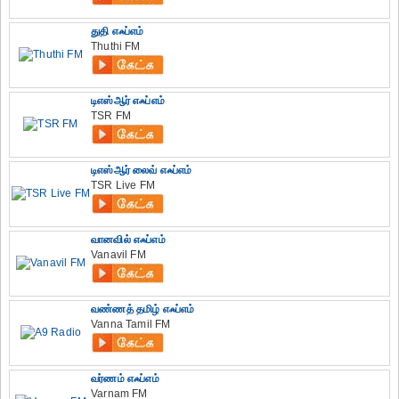
துதி எஃப்எம்
Thuthi FM
டிஎஸ்ஆர் எஃப்எம்
TSR FM
டிஎஸ்ஆர் லைவ் எஃப்எம்
TSR Live FM
வானவில் எஃப்எம்
Vanavil FM
வண்ணத் தமிழ் எஃப்எம்
Vanna Tamil FM
வர்ணம் எஃப்எம்
Varnam FM