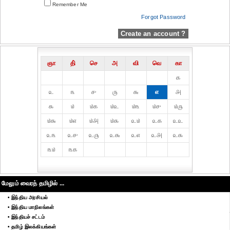
Remember Me
Forgot Password
Create an account ?
ஞா
தி்
செ
அ
வி
வெ
கா
௧
௨
௩
௪
௫
௬
௭
௮
௯
௰
௰௧
௰௨
௰௩
௰௪
௰௫
௰௬
௰௭
௰௮
௰௯
௨௰
௨௧
௨௨
௨௩
௨௪
௨௫
௨௬
௨௭
௨௮
௨௯
௩௰
௩௧
மேலும் வைரத் தமிழில் ...
• இந்திய அரசியல்
• இந்திய மாநிலங்கள்
• இந்தியச் சட்டம்
• தமிழ் இலக்கியங்கள்