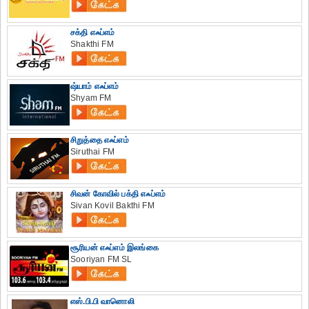
சக்தி எஃப்எம்
Shakthi FM
ஷ்யாம் எஃப்எம்
Shyam FM
சிறுத்தை எஃப்எம்
Siruthai FM
சிவன் கோவில் பக்தி எஃப்எம்
Sivan Kovil Bakthi FM
சூரியன் எஃப்எம் இலங்கை
Sooriyan FM SL
எஸ்.பி.பி வானொலி