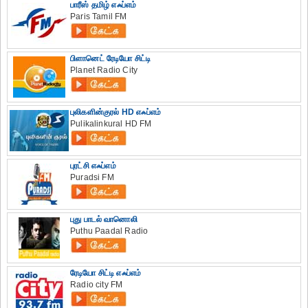
பாரீஸ் தமிழ் எஃப்எம்
Paris Tamil FM
பிளானெட் ரேடியோ சிட்டி
Planet Radio City
புலிகளின்குரல் HD எஃப்எம்
Pulikalinkural HD FM
புரட்சி எஃப்எம்
Puradsi FM
புது பாடல் வானொலி
Puthu Paadal Radio
ரேடியோ சிட்டி எஃப்எம்
Radio city FM