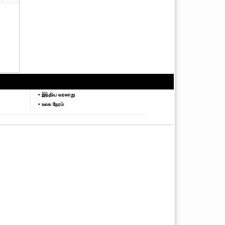
• இந்திய வரலாறு
• உலக நேரம்