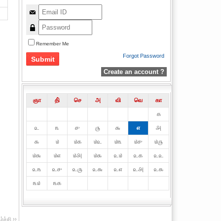
Remember Me
Forgot Password
Create an account ?
ஞா
தி்
செ
அ
வி
வெ
கா
௧
௨
௩
௪
௫
௬
௭
௮
௯
௰
௰௧
௰௨
௰௩
௰௪
௰௫
௰௬
௰௭
௰௮
௰௯
௨௰
௨௧
௨௨
௨௩
௨௪
௨௫
௨௬
௨௭
௨௮
௨௯
௩௰
௩௧
ச்சி ››