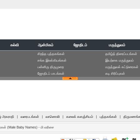
கல்வி
ஆன்மிகம்
ஜோதிடம்
மருத்துவம்
சிறந்த புத்தகங்கள்
தமிழ்த் திரைப்படங்கள்
சங்க இலக்கியங்கள்
இயற்கை மருத்துவம்
பன்னிரு திருமுறை
மருத்துவக் கட்டுரைகள்
ஜோதிடப் பாடங்கள்
கடி சிரிப்புகள்
் அகராதி
|
வரைபடங்கள்
|
வானொலி
|
கலைக் களஞ்சியம்
|
புத்தகங்கள்
|
திருமணங்க
கள் (Male Baby Names) - மி வரிசை