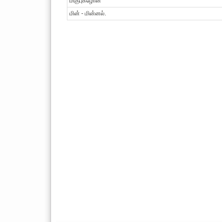
மிகுபுகழோன்
மின் - மின்னல்.