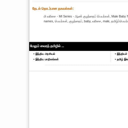
தேட‌ல் தொட‌ர்பான தகவ‌ல்க‌ள்:
மி வரிசை - MI Series - ஆண் குழந்தைப் பெயர்கள், Male Baby
names, பெயர்கள், குழந்தைப், baby, வரிசை, male, தமிழ்ப்பெயர்க்
மேலும் வைரத் தமிழில் ...
• இந்திய அரசியல்
• இந்தியச் 
• இந்திய மாநிலங்கள்
• தமிழ் இல