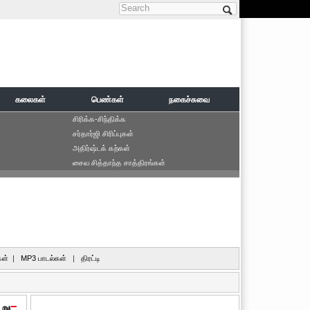
Search form
கலைகள்
பெண்கள்
நகைச்சுவை
சிரிக்க-சிந்திக்க
சர்தார்ஜி சிரிப்புகள்
அதிர்ஷ்டக் கற்கள்
சைவ சித்தாந்த சாத்திரங்கள்
ள்
|
MP3 பாடல்கள்
|
திரட்டி