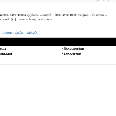
 Names, Baby Names, குழந்தைப் பெயர்கள், Tamil Names Book, தமிழ்ப்பெயர்க் கையேடு,
, கையேடு, | , மின்னல், book, tamil, series
பின்புறம்
|
முகப்பு
|
மேற்புறம்
சட்டம்
• இந்திய அரசாங்கம்
க்கியங்கள்
• கலைச்சொற்கள்