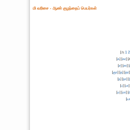
மி வரிசை - ஆண் குழந்தைப் பெயர்கள்
[அ
1
2
[
க
] [
கா
] [க
[
ச
] [
சா
] [
[
ஞா
] [
த
] [
தா
]
[
ந
] [
நா
] [
[
ப
] [
பா
]
[
ம
] [
மா
] [
ம
[
ய