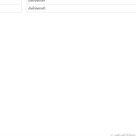
மின்னொலி
மின்னொளி
‹‹ முன்புறம்
|
தொடர்