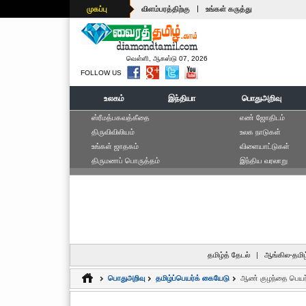
|
முகப்பு
விளம்பரத்திற்கு
உங்கள் கருத்து
வெள்ளி, ஆகஸ்டு 07, 2026
FOLLOW US
உலகம்
இந்தியா
பொதுஅறிவு
ஸ்ரீமத்பகவத்கீதை
எ‌ண் ஜோ‌திட‌ம்
திருவிவிலியம்
உலக நாடுகள்
உங்கள் ஜாதகம்
விளையாட்டுகள்
திருமணப் பொருத்தம்
இந்திய வரலாறு
தமிழ்த் தேடல்
|
ஆங்கில-தமிழ
பொதுஅறிவு
தமிழ்ப்பெயர்க் கையேடு
ஆண் குழந்தை பெயர்