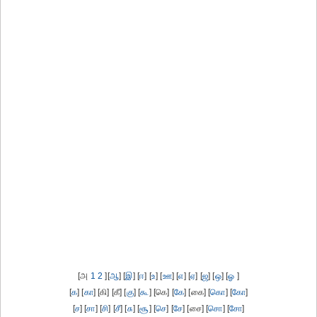
[அ
1
2
][
ஆ
] [
இ
] [
ஈ
] [
உ
] [
ஊ
] [
எ
] [
ஏ
] [
ஜ
] [
ஒ
] [
ஓ
]
[
க
] [
கா
] [கி] [கீ] [
கு
] [
கூ
] [கெ] [
கே
] [கை] [
கொ
] [
கோ
]
[
ச
] [
சா
] [
சி
] [
சீ
] [
சு
] [
சூ
] [
செ
] [
சே
] [சை] [
சொ
] [
சோ
]