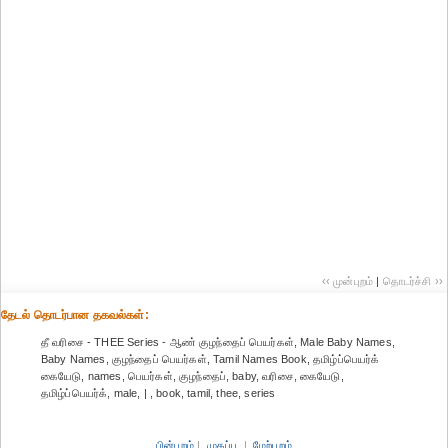
‹‹ முன்புறம்
|
தொடர்ச்சி ››
தேட‌ல் தொட‌ர்பான தகவ‌ல்க‌ள்:
தீ வரிசை - THEE Series - ஆண் குழந்தைப் பெயர்கள், Male Baby Names,
Baby Names, குழந்தைப் பெயர்கள், Tamil Names Book, தமிழ்ப்பெயர்க்
கையேடு, names, பெயர்கள், குழந்தைப், baby, வரிசை, கையேடு,
தமிழ்ப்பெயர்க், male, | , book, tamil, thee, series
பின்புறம்
|
முகப்பு
|
மேற்புறம்