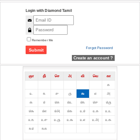
Login with Diamond Tamil
Remember Me
Forgot Password
Create an account ?
ஞா
தி்
செ
அ
வி
வெ
கா
௧
௨
௩
௪
௫
௬
௭
௮
௯
௰
௰௧
௰௨
௰௩
௰௪
௰௫
௰௬
௰௭
௰௮
௰௯
௨௰
௨௧
௨௨
௨௩
௨௪
௨௫
௨௬
௨௭
௨௮
௨௯
௩௰
௩௧