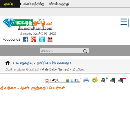
|
முகப்பு
விளம்பரத்திற்கு
உங்கள் கருத்து
☰
உலகம்
இந்தியா
வியாழன், ஆகஸ்டு 06, 2026
FOLLOW US
பொதுஅறிவு
Search form
கல்வி
பொதுஅறிவு
தமிழ்ப்பெயர்க் கையேடு
ஆன்மிகம்
ஆண் குழந்தை பெயர்கள் (Male Baby Names) - தீ வரிசை
ஜோதிடம்
தீ வரிசை - ஆண் குழந்தைப் பெயர்கள்
மருத்துவம்
கலைகள்
பெண்கள்
நகைச்சுவை