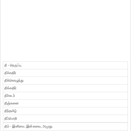
தீ - நெருப்பு.
தீக்கதிர்
தீக்கொழுந்து
தீங்கதிர்
தீச்சுடர்
தீஞ்சுனை
தீந்தமிழ்
தீப்பொறி
தீம் - இனிமை, இன்சுவை, அமுது.