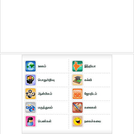
உலகம்
இந்தியா
பொதுஅறிவு
கல்வி
ஆன்மிகம்
ஜோதிடம்
மருத்துவம்
கலைகள்
பெண்கள்
நகைச்சுவை