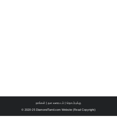
நாங்கள்
|
தள வரைபடம்
|
தொடர்புக்கு
© 2020-25 DiamondTamil.com Website (
Read Copyright
)