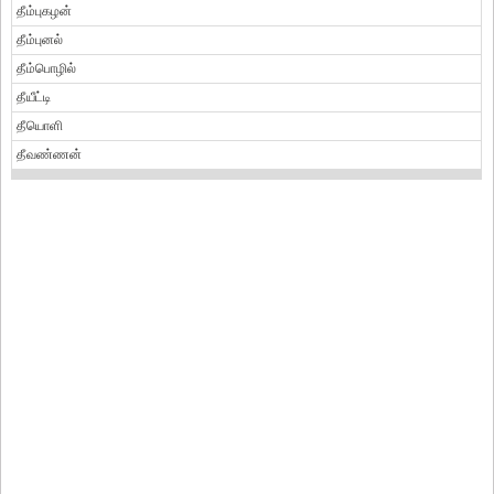
தீம்புகழன்
தீம்புனல்
தீம்பொழில்
தீயீட்டி
தீயொளி
தீவண்ணன்