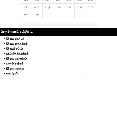
௨௩
௨௪
௨௫
௨௬
௨௭
௨௮
௨௯
௩௰
௩௧
மேலும் வைரத் தமிழில் ...
• இந்திய அரசியல்
• இந்திய மாநிலங்கள்
• இந்தியச் சட்டம்
• தமிழ் இலக்கியங்கள்
• இந்திய அரசாங்கம்
• கலைச்சொற்கள்
• இந்திய வரலாறு
• உலக நேரம்