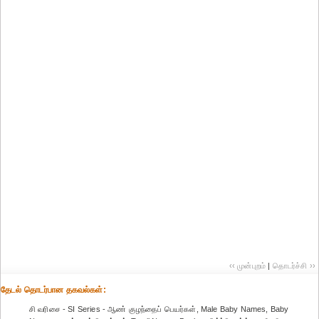
‹‹ முன்புறம்
|
தொடர்ச்சி ››
தேட‌ல் தொட‌ர்பான தகவ‌ல்க‌ள்:
சி வரிசை - SI Series - ஆண் குழந்தைப் பெயர்கள், Male Baby Names, Baby