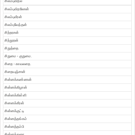
சிலம்புவிறல்
சிலம்புவிறலோன்
சிலம்புவீரன்
சிலம்புவேந்தன்
சிற்றரசன்
சிற்றூரன்
சிறுத்தை
சிறுமை - குறுமை.
சிறை - காவலறை.
சிறையஞ்சான்
சின்னக்கண்ணன்
சின்னக்கிழான்
சின்னக்கிள்ளி
சினனக்கீரன்
சின்னக்குட்டி
சின்னத்தங்கம்
சின்னத்தம்பி
சின்னத்துரை