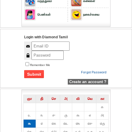
மருத்துவம்
கலைகள்
பெண்கள்
நகைச்சுவை
Login with Diamond Tamil
Remember Me
Forgot Password
Create an account ?
ஞா
தி்
செ
அ
வி
வெ
கா
௧
௨
௩
௪
௫
௬
௭
௮
௯
௰
௰௧
௰௨
௰௩
௰௪
௰௫
௰௬
௰௭
௰௮
௰௯
௨௰
௨௧
௨௨