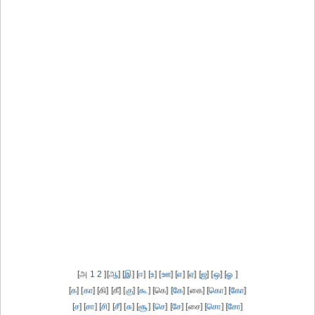
[அ
1
2
][
ஆ
] [
இ
] [
ஈ
] [
உ
] [
ஊ
] [
எ
] [
ஏ
] [
ஜ
] [
ஒ
] [
ஓ
]
[
க
] [
கா
] [கி] [கீ] [
கு
] [
கூ
] [கெ] [
கே
] [கை] [
கொ
] [
கோ
]
[
ச
] [
சா
] [
சி
] [
சீ
] [
சு
] [
சூ
] [
செ
] [
சே
] [சை] [
சொ
] [
சோ
]