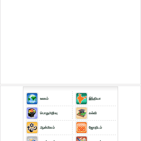
உலகம்
இந்தியா
பொதுஅறிவு
கல்வி
ஆன்மிகம்
ஜோதிடம்