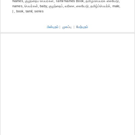
Names, குழந்தைப் பெயர்கள், Tamil Names Book, தமிழ்ப்பெயர்க் கையேடு,
names, பெயர்கள், baby, குழந்தைப், வரிசை, கையேடு, தமிழ்ப்பெயர்க், male,
| , book, tamil, series
பின்புறம்
|
முகப்பு
|
மேற்புறம்