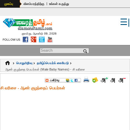
|
முகப்பு
விளம்பரத்திற்கு
உங்கள் கருத்து
☰
உலகம்
இந்தியா
ஞாயிறு, ஆகஸ்டு 09, 2026
FOLLOW US
பொதுஅறிவு
Search form
கல்வி
பொதுஅறிவு
தமிழ்ப்பெயர்க் கையேடு
ஆன்மிகம்
ஆண் குழந்தை பெயர்கள் (Male Baby Names) - சி வரிசை
ஜோதிடம்
சி வரிசை - ஆண் குழந்தைப் பெயர்கள்
மருத்துவம்
கலைகள்
பெண்கள்
நகைச்சுவை