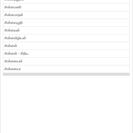
சின்னமணி
சின்னமாறன்
சின்னவழுதி
சின்னவன்
சின்னவிழியன்
சின்னன்
சின்னன் - சிறிய.
சின்னையன்
சின்னையா