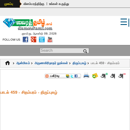
|
முகப்பு
விளம்பரத்திற்கு
உங்கள் கருத்து
☰
உலகம்
இந்தியா
ஞாயிறு, ஆகஸ்டு 09, 2026
FOLLOW US
பொதுஅறிவு
Search form
கல்வி
ஆன்மிகம்
அருணகிரிநாதர் நூல்கள்
திருப்புகழ்
பாடல் 459 - சிதம்பரம்
ஆன்மிகம்
ஜோதிடம்
பாடல் 459 - சிதம்பரம் - திருப்புகழ்
மருத்துவம்
கலைகள்
பெண்கள்
நகைச்சுவை