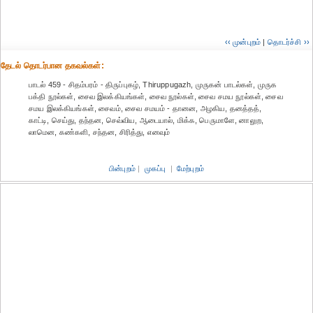
‹‹ முன்புறம்
|
தொடர்ச்சி ››
தேட‌ல் தொட‌ர்பான தகவ‌ல்க‌ள்:
பாடல் 459 - சிதம்பரம் - திருப்புகழ், Thiruppugazh, முருகன் பாடல்கள், முருக
பக்தி நூல்கள், சைவ இலக்கியங்கள், சைவ நூல்கள், சைவ சமய நூல்கள், சைவ
சமய இலக்கியங்கள், சைவம், சைவ சமயம் - தானன, அழகிய, தனத்தத்,
காட்டி, செய்து, தந்தன, செவ்விய, ஆடையால், மிக்க, பெருமாளே, னாலுற,
லாமென, கண்களி, சந்தன, சிரித்து, எனவும்
பின்புறம்
|
முகப்பு
|
மேற்புறம்