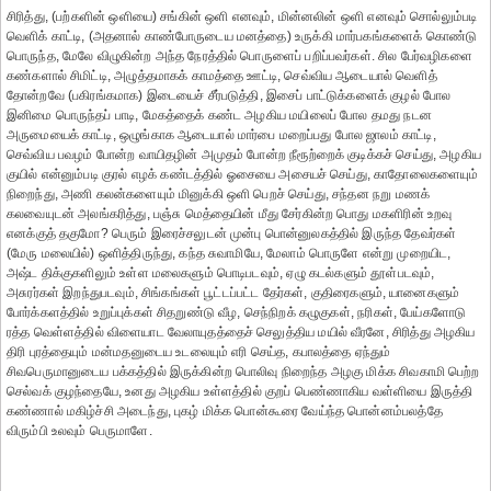
சிரித்து, (பற்களின் ஒளியை) சங்கின் ஒளி எனவும், மின்னலின் ஒளி எனவும் சொல்லும்படி
வெளிக் காட்டி, (அதனால் காண்போருடைய மனத்தை) உருக்கி மார்பகங்களைக் கொண்டு
பொருந்த, மேலே விழுகின்ற அந்த நேரத்தில் பொருளைப் பறிப்பவர்கள். சில பேர்வழிகளை
கண்களால் சிமிட்டி, அழுத்தமாகக் காமத்தை ஊட்டி, செவ்விய ஆடையால் வெளித்
தோன்றவே (பகிரங்கமாக) இடையைச் சீர்படுத்தி, இசைப் பாட்டுக்களைக் குழல் போல
இனிமை பொருந்தப் பாடி, மேகத்தைக் கண்ட அழகிய மயிலைப் போல தமது நடன
அருமையைக் காட்டி, ஒழுங்காக ஆடையால் மார்பை மறைப்பது போல ஜாலம் காட்டி,
செவ்விய பவழம் போன்ற வாயிதழின் அமுதம் போன்ற நீரூற்றைக் குடிக்கச் செய்து, அழகிய
குயில் என்னும்படி குரல் எழக் கண்டத்தில் ஓசையை அசையச் செய்து, காதோலைகளையும்
நிறைந்து, அணி கலன்களையும் மினுக்கி ஒளி பெறச் செய்து, சந்தன நறு மணக்
கலவையுடன் அலங்கரித்து, பஞ்சு மெத்தையின் மீது சேர்கின்ற பொது மகளிரின் உறவு
எனக்குத் தகுமோ? பெரும் இரைச்சலுடன் முன்பு பொன்னுலகத்தில் இருந்த தேவர்கள்
(மேரு மலையில்) ஒளித்திருந்து, கந்த சுவாமியே, மேலாம் பொருளே என்று முறையிட,
அஷ்ட திக்குகளிலும் உள்ள மலைகளும் பொடிபடவும், ஏழு கடல்களும் தூள்படவும்,
அசுரர்கள் இறந்துபடவும், சிங்கங்கள் பூட்டப்பட்ட தேர்கள், குதிரைகளும், யானைகளும்
போர்க்களத்தில் உறுப்புக்கள் சிதறுண்டு வீழ, செந்நிறக் கழுகுகள், நரிகள், பேய்களோடு
ரத்த வெள்ளத்தில் விளையாட வேலாயுதத்தைச் செலுத்திய மயில் வீரனே, சிரித்து அழகிய
திரி புரத்தையும் மன்மதனுடைய உடலையும் எரி செய்த, கபாலத்தை ஏந்தும்
சிவபெருமானுடைய பக்கத்தில் இருக்கின்ற பொலிவு நிறைந்த அழகு மிக்க சிவகாமி பெற்ற
செல்வக் குழந்தையே, உனது அழகிய உள்ளத்தில் குறப் பெண்ணாகிய வள்ளியை இருத்தி
கண்ணால் மகிழ்ச்சி அடைந்து, புகழ் மிக்க பொன்கூரை வேய்ந்த பொன்னம்பலத்தே
விரும்பி உலவும் பெருமாளே.