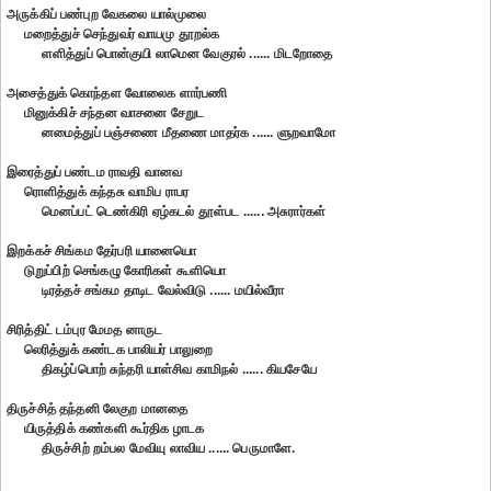
அருக்கிப் பண்புற வேகலை யால்முலை
மறைத்துச் செந்துவர் வாயமு தூறல்க
ளளித்துப் பொன்குயி லாமென வேகுரல் ...... மிடறோதை
அசைத்துக் கொந்தள வோலைக ளார்பணி
மினுக்கிச் சந்தன வாசனை சேறுட
னமைத்துப் பஞ்சணை மீதணை மாதர்க ...... ளுறவாமோ
இரைத்துப் பண்டம ராவதி வானவ
ரொளித்துக் கந்தசு வாமிப ராபர
மெனப்பட் டெண்கிரி ஏழ்கடல் தூள்பட ...... அசுரார்கள்
இறக்கச் சிங்கம தேர்பரி யானையொ
டுறுப்பிற் செங்கழு கோரிகள் கூளியொ
டிரத்தச் சங்கம தாடிட வேல்விடு ...... மயில்வீரா
சிரித்திட் டம்புர மேமத னாருட
லெரித்துக் கண்டக பாலியர் பாலுறை
திகழ்ப்பொற் சுந்தரி யாள்சிவ காமிநல் ...... கியசேயே
திருச்சித் தந்தனி லேகுற மானதை
யிருத்திக் கண்களி கூர்திக ழாடக
திருச்சிற் றம்பல மேவியு லாவிய ...... பெருமாளே.