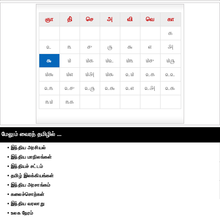
ஞா
தி்
செ
அ
வி
வெ
கா
௧
௨
௩
௪
௫
௬
௭
௮
௯
௰
௰௧
௰௨
௰௩
௰௪
௰௫
௰௬
௰௭
௰௮
௰௯
௨௰
௨௧
௨௨
௨௩
௨௪
௨௫
௨௬
௨௭
௨௮
௨௯
௩௰
௩௧
மேலும் வைரத் தமிழில் ...
• இந்திய அரசியல்
• இந்திய மாநிலங்கள்
• இந்தியச் சட்டம்
• தமிழ் இலக்கியங்கள்
• இந்திய அரசாங்கம்
• கலைச்சொற்கள்
• இந்திய வரலாறு
• உலக நேரம்