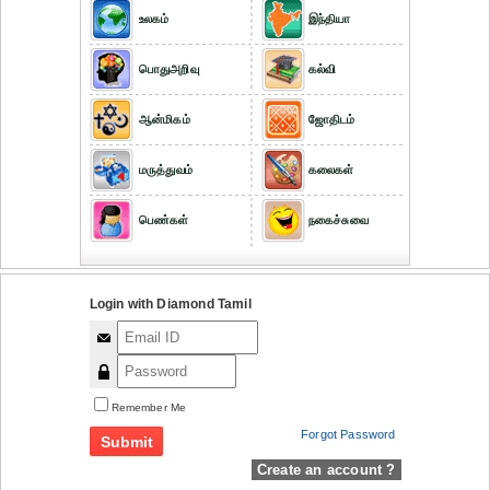
உலகம்
இந்தியா
பொதுஅறிவு
கல்வி
ஆன்மிகம்
ஜோதிடம்
மருத்துவம்
கலைகள்
பெண்கள்
நகைச்சுவை
Login with Diamond Tamil
Remember Me
Forgot Password
Create an account ?