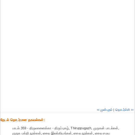
‹‹ முன்புறம்
|
தொடர்ச்சி ››
தேட‌ல் தொட‌ர்பான தகவ‌ல்க‌ள்:
பாடல் 359 - திருவானைக்கா - திருப்புகழ், Thiruppugazh, முருகன் பாடல்கள்,
முருக பக்தி நூல்கள், சைவ இலக்கியங்கள், சைவ நூல்கள், சைவ சமய