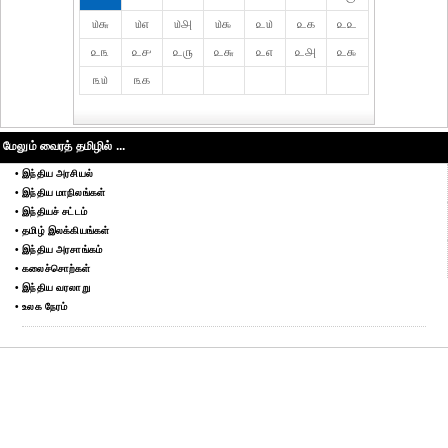
௰௬
௰௭
௰௮
௰௯
௨௰
௨௧
௨௨
௨௩
௨௪
௨௫
௨௬
௨௭
௨௮
௨௯
௩௰
௩௧
மேலும் வைரத் தமிழில் ...
• இந்திய அரசியல்
• இந்திய மாநிலங்கள்
• இந்தியச் சட்டம்
• தமிழ் இலக்கியங்கள்
• இந்திய அரசாங்கம்
• கலைச்சொற்கள்
• இந்திய வரலாறு
• உலக நேரம்