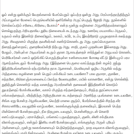
ஓம் என்று ஒலிக்கும் வேதங்களால் பேசப்பெறும் ஒப்பற்ற ஒன்று அது. பிரம்மாந்தரத்திற்கும்
அப்பாலுள்ள மேலைப் பெருவெளியில் ஒளிர்கின்ற அருட்பெருஞ் ஜோதி அது. நூல்களில்
சொல்லப்படும் சரியை, கிரியை, யோகம்
*
என்ற மூன்று வழிகளை அநுசரித்தவர்களாலும்
சொல்லுதற்கு அரியதாகிய துரிய நிலையைக் கடந்தது அது. உணர்வு மயமாகிய அருவம்,
உருவம் என்ற இரண்டு நிலையிலும், உலகம், உயிர், உடம்பு இவற்றோடு முழுவதாகக் கலந்தது
அது. சிவஞானம் மிகுத்த தவசீலர்கள் கண்டுகொண்டது அது. மூலப்பொருளாக
நிறைந்துள்ளதாய், குறைவேயின்றி நிற்பது அது. சாதி, குலம் முதலியன இல்லாதது அது.
மேலும், அன்புள்ள அடியார்கள் கூறும் ஞான ஆகாயத்தைச் சார்ந்துள்ள அநுபவம் கொண்ட
பெரியோர்கள் மனம் ஒடுங்கிப் பொருந்தியுள்ள உண்மையான மோக்ஷ வீட்டு இன்பமும் பரம
ஆனந்தக்கடலும் போன்றது அது. (இத்தனை பெருமை வாய்ந்தது நின் கழல்). ஐந்து
இந்திரியங்களினால் ஏற்படுகின்ற தாக ஆசைகள், மெலிவுகள் ஒழிய அருகில் வந்து
அத்தகைய கழலினை நான் பெறும் பாக்கியம் உடையவனோ? பால குமாரா, குகனே,
கந்தனே, கிரெளஞ்சமலையைப் பிளந்த வேலாயுதனே, மயில் வாகனனே, என்று சொல்லித்
துதித்துக் கொண்டு வந்த வானத்து அமரர்களின் தலைவன் இந்திரனின் கொடும்
துயரத்தைப் போக்கியவனே, வாசம் மிகுந்த சந்தனத்தையும், சிறந்த தூய்மையான
மங்கலத்தையும், வீரத்திற்கு அறிகுறியான கடகத்தையும் அணிந்த புயங்களை உடையவனே,
சிங்க ஏறு போன்ற அழகியவனே, வெற்றி மாலை சூடும், போர்க்களத்தில் சிறந்த வீர
சிகாமணியே, வயலூரில் வாழ்பவனே, உலகங்களுக்குத் தலைவியும், இமவான் பெற்ற
மின்னொளி போன்றவளும், நீல நிறமுடையவளும், பொன்னிறமுடன் கெளரி
எனப்படுபவளும், பராசக்தியும், மங்கைப் பருவத்தாளும், குண்டலினி சக்தியாக
விளங்குபவளும், என்றும் இனிய கனி போன்றவளும், எங்களுக்கு அருள் புரியும்
அன்னையும், மூன்று உலகங்களையும் பெற்றெடுத்தவளும், நாத வடிவாக விளங்குபவளும்,
உலகெங்கும் பரவி நின்றவளும், ஆலிலை போன்று வயிறை உடையவளும், பசிய கரும்பு