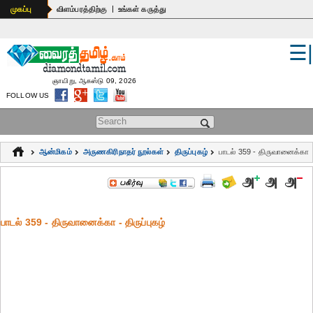
|
முகப்பு
விளம்பரத்திற்கு
உங்கள் கருத்து
☰
உலகம்
இந்தியா
ஞாயிறு, ஆகஸ்டு 09, 2026
FOLLOW US
பொதுஅறிவு
Search form
கல்வி
ஆன்மிகம்
அருணகிரிநாதர் நூல்கள்
திருப்புகழ்
பாடல் 359 - திருவானைக்கா
ஆன்மிகம்
ஜோதிடம்
பாடல் 359 - திருவானைக்கா - திருப்புகழ்
மருத்துவம்
கலைகள்
பெண்கள்
நகைச்சுவை