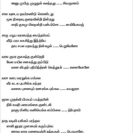
ஊனு முயிரு முழுதுங் கலந்தது ...... சிவஞானம்
சால வுடைய தவர்கண்டு கொண்டது
மூல நிறைவு குறைவின்றி நின்றது
சாதி குலமு மிலதன்றி யன்பர்சொ ...... னவியோமஞ்
சாரு மநுப வரமைந்த மைந்தமெய்
வீடு பரம சுகசிந்து இந்த்ரிய
தாப சபல மறவந்து நின்கழல் ...... பெறுவேனோ
வால குமர குககந்த குன்றெறி
வேல மயில எனவந்து கும்பிடு
வான விபுதர் பதியிந்த்ரன் வெந்துயர் ...... களைவோனே
வாச களப வரதுங்க மங்கல
வீர கடக புயசிங்க சுந்தர
வாகை புனையும் ரணரங்க புங்கவ ...... வயலூரா
ஞால முதல்வி யிமயம் பயந்தமின்
நீலி கவுரி பரைமங்கை குண்டலி
நாளு மினிய கனியெங்க ளம்பிகை ...... த்ரிபுராயி
நாத வடிவி யகிலம் பரந்தவ
ளாலி னுதர முளபைங் கரும்புவெ
ணாவ லரசு மனைவஞ்சி தந்தருள் ...... பெருமாளே.