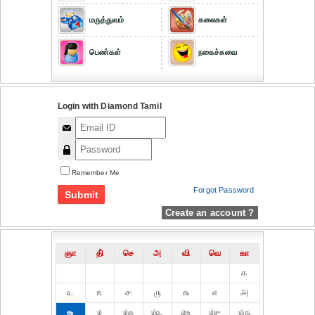
மருத்துவம்
கலைகள்
பெண்கள்
நகைச்சுவை
Login with Diamond Tamil
Remember Me
Forgot Password
Create an account ?
ஞா
தி்
செ
அ
வி
வெ
கா
௧
௨
௩
௪
௫
௬
௭
௮
௯
௰
௰௧
௰௨
௰௩
௰௪
௰௫