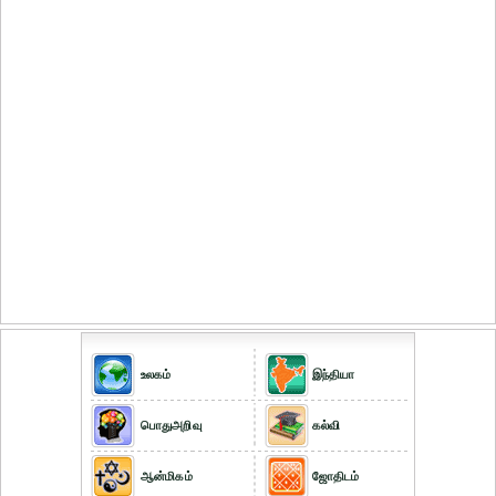
உலகம்
இந்தியா
பொதுஅறிவு
கல்வி
ஆன்மிகம்
ஜோதிடம்