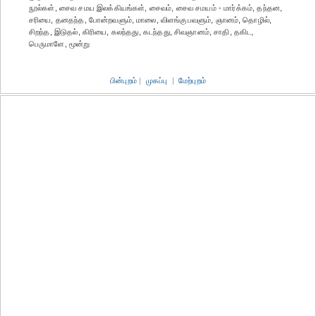
நூல்கள், சைவ சமய இலக்கியங்கள், சைவம், சைவ சமயம் - மார்க்கம், தந்தன,
சரியை, தனதந்த, போன்றவளும், மாலை, விளங்குபவளும், ஞானம், தொழில்,
சிறந்த, இடுதல், கிரியை, கலந்தது, கடந்தது, சிவஞானம், சாதி, தகிட,
பெருமாளே, மூன்று
பின்புறம்
|
முகப்பு
|
மேற்புறம்