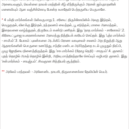
அனையவளும், வெள்ளை நாவல் மரத்தின் கீழ் வீற்றிருக்கும் அரசன் ஜம்புநாதனின்
மனைவியும் ஆன வஞ்சிக்கொடி போன்ற உமாதேவி பெற்றருளிய பெருமாளே.
*
4 பக்தி மார்க்கங்கள் பின்வருமாறு:1. சரியை: திருக்கோயிலில் அலகு இடுதல்,
மெழுகுதல், விளக்கு இடுதல், நந்தவனம் வைத்தல், பூ எடுத்தல், மாலை அமைத்தல்,
இறைவனை வாழ்த்துதல், திருவேடம் கண்டு பணிதல். இது 'தாத மார்க்கம் - சாலோகம்'.2.
கிரியை: பூஜை உபகரணங்களை அமைத்து நித்தியக் காரியம் செய்தல். இது 'புத்ர மார்க்கம்
- சாமீபம்'.3. யோகம்: புலன்களை அடக்கிப் பிராண வாயுவைச் சலனம் அற நிறுத்தி ஆறு
ஆதாரங்களின் பொருளை உணர்ந்து, சந்திர மண்டல அமிர்தத்தை உடல் முழுதும் நிரப்பி,
முழு ஜோதியை நினைத்திருத்தல். இது 'சக மார்க்கம் (தோழ நெறி) - சாரூபம்'.4. ஞானம்:
புறத் தொழில் அகத் தொழில் இன்றி, அறிவு மாத்திரத்தாலே செய்யும் வழிபாடு ஞானம். இது
'சன்மார்க்கம் - சாயுஜ்யம்'. சிவஞான சித்தியார் சூத்திரம்.
**
அகிலம் பரந்தவள் - அகிலாண்ட நாயகி, திருவானைக்கா தேவியின் பெயர்.