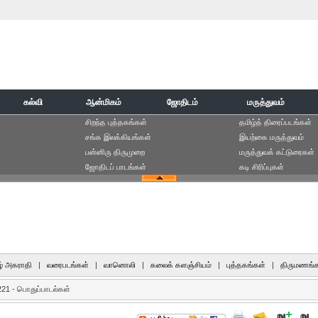
கல்வி
ஆன்மிகம்
ஜோதிடம்
மருத்துவம்
சிறந்த புத்தகங்கள்
தமிழ்த் திரைப்படங்கள்
சங்க இலக்கியங்கள்
இயற்கை மருத்துவம்
பன்னிரு திருமுறை
மருத்துவக் கட்டுரைகள்
ஜோதிடப் பாடங்கள்
கடி சிரிப்புகள்
் அகராதி
|
வரைபடங்கள்
|
வானொலி
|
கலைக் களஞ்சியம்
|
புத்தகங்கள்
|
திருமணங்க
221 - பொதுப்பாடல்கள்