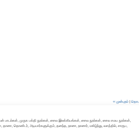
‹‹ முன்புறம்
|
தொடர்
ுருகன் பாடல்கள், முருக பக்தி நூல்கள், சைவ இலக்கியங்கள், சைவ நூல்கள், சைவ சமய நூல்கள்,
ானா, தொண்டர், அடியார்களுக்கும், தனந்த, நானா, நானார், மகிழ்ந்து, வசத்தில், சாரூப,