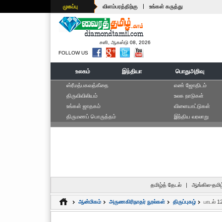
|
முகப்பு
விளம்பரத்திற்கு
உங்கள் கருத்து
சனி, ஆகஸ்டு 08, 2026
FOLLOW US
உலகம்
இந்தியா
பொதுஅறிவு
ஸ்ரீமத்பகவத்கீதை
எ‌ண் ஜோ‌திட‌ம்
திருவிவிலியம்
உலக நாடுகள்
உங்கள் ஜாதகம்
விளையாட்டுகள்
திருமணப் பொருத்தம்
இந்திய வரலாறு
தமிழ்த் தேடல்
|
ஆங்கில-தமிழ
ஆன்மிகம்
அருணகிரிநாதர் நூல்கள்
திருப்புகழ்
பாடல் 1