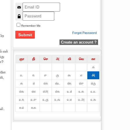
Remember Me
Forgot Password
பிற
Create an account ?
் என்
்து
ஞா
தி்
செ
அ
வி
வெ
கா
லா?
௧
தானே
௨
௩
௪
௫
௬
௭
௮
கி,
௯
௰
௰௧
௰௨
௰௩
௰௪
௰௫
௰௬
௰௭
௰௮
௰௯
௨௰
௨௧
௨௨
௨௩
௨௪
௨௫
௨௬
௨௭
௨௮
௨௯
்
௩௰
௩௧
ள்.