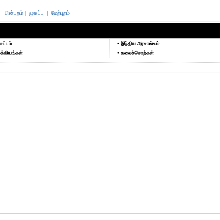
பின்புறம்
|
முகப்பு
|
மேற்புறம்
சட்டம்
• இந்திய அரசாங்கம்
க்கியங்கள்
• கலைச்சொற்கள்