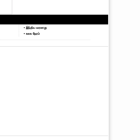
• இந்திய வரலாறு
• உலக நேரம்