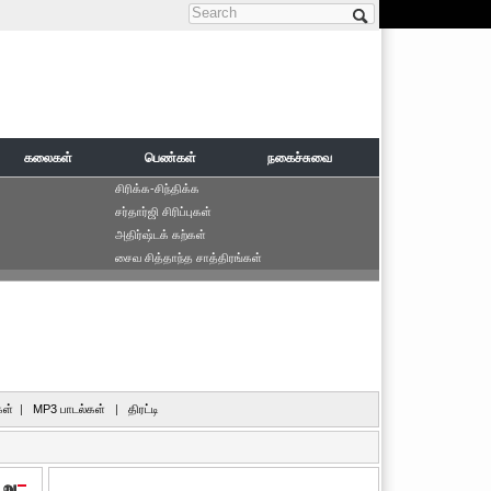
Search form
கலைகள்
பெண்கள்
நகைச்சுவை
சிரிக்க-சிந்திக்க
சர்தார்ஜி சிரிப்புகள்
அதிர்ஷ்டக் கற்கள்
சைவ சித்தாந்த சாத்திரங்கள்
ள்
|
MP3 பாடல்கள்
|
திரட்டி