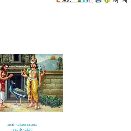
ராகம் - சங்கராபரணம்
தாளம் - ஆதி