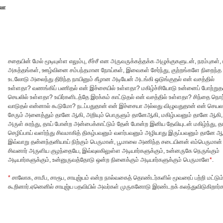
லா
சதையின் மேல் மூடியுள்ள எலும்பு, சீச்சீ என அருவருக்கத்தக்க அழுக்குகளுடன், நரம்புகள், 
அசுத்தங்கள், ஊழ்வினை சம்பந்தமான நோய்கள், இவைகள் சேர்ந்து, குற்றங்களே நிறைந்த
உடலோடு அலைந்து திரிந்த நாயினும் கீழான அடியேன் அடங்கி ஒடுங்குதல் என் வசத்தில்
உள்ளதா? வணங்கிப் பணிதல் என் இச்சையில் உள்ளதா? மகிழ்ச்சியோடு உன்னைப் போற்றுதல
செயலில் உள்ளதா? உயிர்களிடத்தே இரக்கம் காட்டுதல் என் வசத்தில் உள்ளதா? சிந்தை நொந
வாடுதல் என்னால் கூடுமோ? நடப்பதுதான் என் இச்சையா அல்லது விழுவதுதான் என் செய
சேரும் அனைத்தும் தானே ஆகி, அறியும் பொருளும் தானேஆகி, மகிழ்பவனும் தானே ஆகி,
அருள் சுரந்து, தாய் போன்ற அன்பைக்காட்டும் தேன் போன்ற இனிய தேவியுடன் மகிழ்ந்து, 
செழிப்பாய் வளர்ந்து சிவமாகித் திகழ்பவனும் வளர்பவனும் அழியாது இருப்பவனும் தானே ஆ
இவ்வாறு தன்னந்தனியாய் நிற்கும் பெருமான், பூமாலை அணிந்த சடையினன் எம்பெருமான்
சிவனார் அருளிய குழந்தையே, இவ்வுலகிலுள்ள அடியார்களுக்கும், உன்னருகே நெருங்கும்
அடியார்களுக்கும், உன்னுருவத்தோடு ஒன்ற நினைக்கும் அடியார்களுக்கும் பெருமாளே
*
.
*
சாலோக, சாமீப, சாரூப, சாயுஜ்யம் என்ற நால்வகைத் தொண்டர்களில் மூவரைப் பற்றி மட்டும
கூறினார்.ஏனெனில் சாயுஜ்ய பதவியில் அவர்கள் முருகனோடு இரண்டறக் கலந்துவிடுகிறார்க