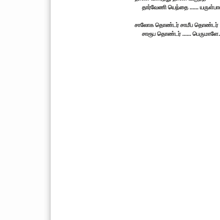
தார்வேணி யெந்தை ...... யருள்பா
சாலோக தொண்டர் சாமீப தொண்டர்
சாரூப தொண்டர் ...... பெருமாளே.