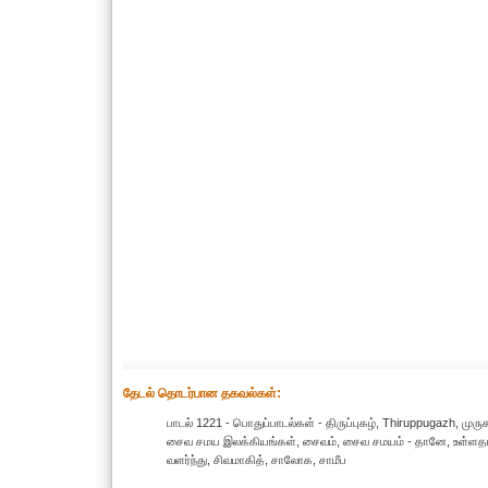
தேட‌ல் தொட‌ர்பான தகவ‌ல்க‌ள்:
பாடல் 1221 - பொதுப்பாடல்கள் - திருப்புகழ், Thiruppugazh, ம
சைவ சமய இலக்கியங்கள், சைவம், சைவ சமயம் - தானே, உள்ளதா, த
வளர்ந்து, சிவமாகித், சாலோக, சாமீப