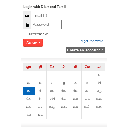
Login with Diamond Tamil
Remember Me
Forgot Password
Create an account ?
ஞா
தி்
செ
அ
வி
வெ
கா
௧
௨
௩
௪
௫
௬
௭
௮
௯
௰
௰௧
௰௨
௰௩
௰௪
௰௫
௰௬
௰௭
௰௮
௰௯
௨௰
௨௧
௨௨
௨௩
௨௪
௨௫
௨௬
௨௭
௨௮
௨௯
௩௰
௩௧