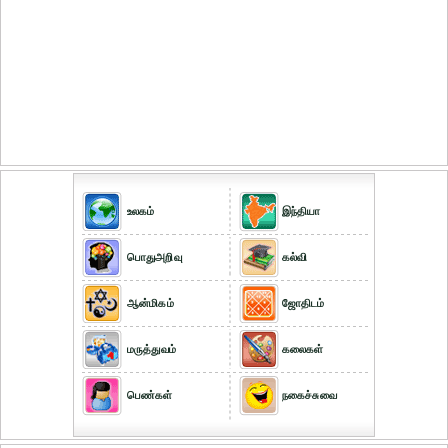
உலகம்
இந்தியா
பொதுஅறிவு
கல்வி
ஆன்மிகம்
ஜோதிடம்
மருத்துவம்
கலைகள்
பெண்கள்
நகைச்சுவை