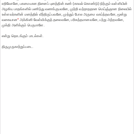
எறிவோனே, பசுமையான தினைப் புனத்தின் கண் (காவல் கொண்டு) நிற்கும் வள்ளியின்
அழகிய பாதங்களில் பணிந்து வணங்குபவனே, முற்றி வற்றாததான மெய்ஞ்ஞான நிலையில்
உள்ளவர்களின் மனத்தில் வீற்றிருப்பவனே, முத்துப் போல அருமை வாய்ந்தவனே, மூன்று
வகையான
*
அக்கினி வேள்விக்குத் தலைவனே, பரிசுத்தமானவனே, பற்று அற்றவனே,
முக்தி அளிக்கும் பெருமாளே.
என்று தொடங்கும் பாடல்கள்.
திருமுருகாற்றுப்படை.