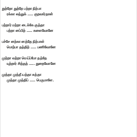
றுற்றோ துற்றே பற்றா நிற்பா
ரக்கா லத்துக் ...... குறவார்தான்
பற்றார் மற்றா டைக்கே குத்தா
பற்றா னப்பிற் ...... களைவோனே
பச்சே னற்கா னத்தே நிற்பாள்
பொற்பா தத்திற் ...... பணிவோனே
முற்றா வற்றா மெய்ப்போ தத்தே
யுற்றார் சித்தத் ...... துறைவோனே
முத்தா முத்தீ யத்தா சுத்தா
முத்தா முத்திப் ...... பெருமாளே.