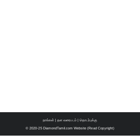
நாங்கள்
|
தள வரைபடம்
|
தொடர்புக்கு
© 2020-25 DiamondTamil.com Website (
Read Copyright
)