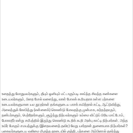
உதைத்து மோதுபவர்களும், தீயும் ஒளியும் மட்டாகும்படி காய்ந்த சிவந்த கண்களை
உடையவர்களும், பிறை போல் வளைந்து, வாள் போலக் கூரியதாக உள்ள பற்களை
உடையவர்களுமான யம தூதர்கள் தங்களுடைய பாசக் கயிற்றால் கட்டி, ஆட்டுவித்து,
அலைத்துக் கோபித்து (என்னைக்) கொண்டு போவதற்கு முன்பாக, சுற்றத்தாரும்,
நண்பர்களும், பெற்றோர்களும், சூழ்ந்து நிற்பவர்களும் உம்மை விட்டுப் பிரிய மாட்டோம்,
போகாதீர் என்று சமீபத்தில் இருந்து கொண்டு கூறிக் கூறி அன்பு காட்டி நிற்பார்கள். அந்த
உயிர் போகும் சமயத்துக்கு (இறைவனைத் தவிர) வேறு யார்தான் துணையாக நிற்பார்கள்?
பகைவர்களுடைய வலிமை மிகுந்த தாடையில் குத்தி, பற்களை அம்பினால் தகர்த்து