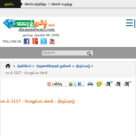
|
முகப்பு
விளம்பரத்திற்கு
உங்கள் கருத்து
☰
உலகம்
இந்தியா
ஞாயிறு, ஆகஸ்டு 09, 2026
FOLLOW US
பொதுஅறிவு
Search form
கல்வி
ஆன்மிகம்
அருணகிரிநாதர் நூல்கள்
திருப்புகழ்
ஆன்மிகம்
பாடல் 1117 - பொதுப்பாடல்கள்
ஜோதிடம்
மருத்துவம்
பாடல் 1117 - பொதுப்பாடல்கள் - திருப்புகழ்
கலைகள்
பெண்கள்
நகைச்சுவை