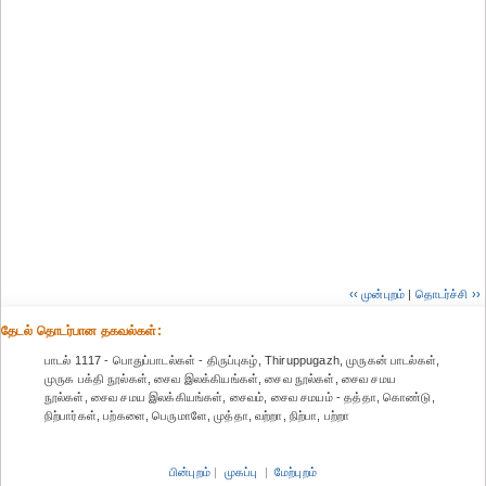
‹‹ முன்புறம்
|
தொடர்ச்சி ››
தேட‌ல் தொட‌ர்பான தகவ‌ல்க‌ள்:
பாடல் 1117 - பொதுப்பாடல்கள் - திருப்புகழ், Thiruppugazh, முருகன் பாடல்கள்,
முருக பக்தி நூல்கள், சைவ இலக்கியங்கள், சைவ நூல்கள், சைவ சமய
நூல்கள், சைவ சமய இலக்கியங்கள், சைவம், சைவ சமயம் - தத்தா, கொண்டு,
நிற்பார்கள், பற்களை, பெருமாளே, முத்தா, வற்றா, நிற்பா, பற்றா
பின்புறம்
|
முகப்பு
|
மேற்புறம்