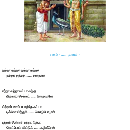
ராகம் - ..... ; தாளம் -
தத்தா தத்தா தத்தா தத்தா
தத்தா தத்தத் ...... தனதான
எற்றா வற்றா மட்டா கத்தீ
யிற்காய் செக்கட் ...... பிறைவாளே
யிற்றார் கைப்பா சத்தே கட்டா
டிக்கோ பித்துக் ...... கொடுபோமுன்
உற்றார் பெற்றார் சுற்றா நிற்பா
ரொட்டோம் விட்டுக் ...... கழியீரென்