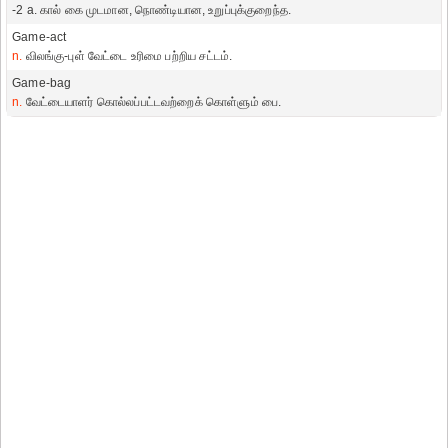
-2 a. கால் கை முடமான, நொண்டியான, உறுப்புக்குறைந்த.
Game-act
n.
விலங்கு-புள் வேட்டை உரிமை பற்றிய சட்டம்.
Game-bag
n.
வேட்டையாளர் கொல்லப்பட்டவற்றைக் கொள்ளும் பை.