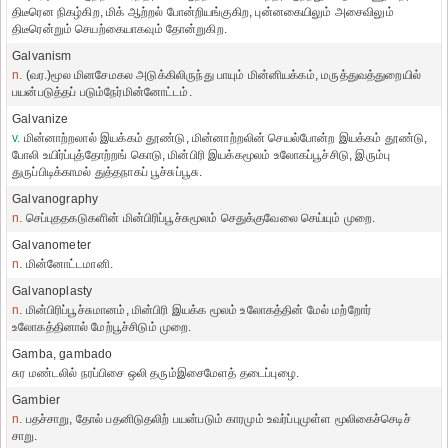
திடீரென நிகழ்கிற, மிக் ஆற்றல் போன்றியங்குகிற, புன்னகையிலும் அசைவிலும்
திடீரென்றும் செயற்கையாகவும் தோன்றுகிற.
Galvanism
n.
(வர.)மூல மினசேமகல அடுக்கிலிருந்து பாயும் மின்னியக்கம், மருத்துவத்துறையில்
பயன்படுத்தப் படும்நேர்மின்னோட்டம்.
Galvanize
v.
மின்னாற்றலால் இயக்கம் தூண்டு, மின்னாற்றலின் செயல்போன்ற இயக்கம் தூண்டு,
போலி உயிர்ப்புத்தோற்றங் கொடு, மின்பிரி இயக்கமூலம் உலோகப்பூச்சிடு, இரும்பு
துருப்பிடிக்காமல் துத்தநாகப் பூச்சுப்பூசு.
Galvanography
n.
செப்புததகடுகளின் மின்பிரிப்பூச்சுமூலம் செதுக்குவேலை செய்யும் முறை.
Galvanometer
n.
மின்னோட்டமானி.
Galvanoplasty
n.
மின்பிரிப்பூச்சுமானம், மின்பிரி இயக்க மூலம் உலோகத்தின் மேல் மற்றோர்
உலோகத்தினால் மேற்பூச்சிடும் முறை.
Gamba, gambado
சுர மண்டலில் நரப்பிசை ஒலி தரும்இசைமேளத் தடைப்புழை.
Gambier
n.
பதச்சாறு, தோல் பதனிடுதலிற் பயன்படும் காரமும் உவர்ப்புமுள்ள மூலிகைச்செடிச்
சாறு.