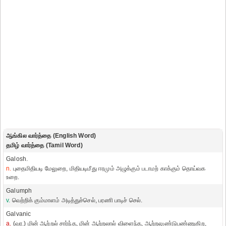
ஆங்கில வார்த்தை (English Word)
தமிழ் வார்த்தை (Tamil Word)
Galosh.
n.
புதைமிதியடி மேலுறை, மிதியடிமீது ஈரமும் அழுக்கும் படாமற் காக்கும் தொய்வக
உறை.
Galumph
v.
வெற்றிக் கும்மாளம் அடித்துச்செல், பரணி பாடிச் செல்.
Galvanic
a.
(வர.) மின் ஆற்றல் சார்ந்த, மின் ஆற்றலால் விளைந்த, ஆற்றலுண்டுபண்ணுகிற,