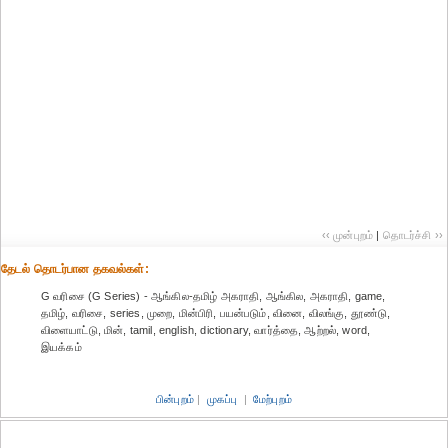
‹‹ முன்புறம்
|
தொடர்ச்சி ››
தேட‌ல் தொட‌ர்பான தகவ‌ல்க‌ள்:
G வரிசை (G Series) - ஆங்கில-தமிழ் அகராதி, ஆங்கில, அகராதி, game,
தமிழ், வரிசை, series, முறை, மின்பிரி, பயன்படும், வினை, விலங்கு, தூண்டு,
விளையாட்டு, மின், tamil, english, dictionary, வார்த்தை, ஆற்றல், word,
இயக்கம்
பின்புறம்
|
முகப்பு
|
மேற்புறம்