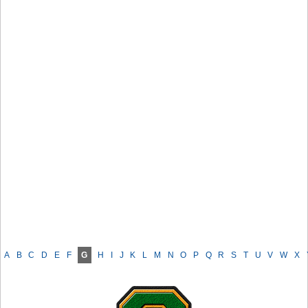
A
B
C
D
E
F
G
H
I
J
K
L
M
N
O
P
Q
R
S
T
U
V
W
X