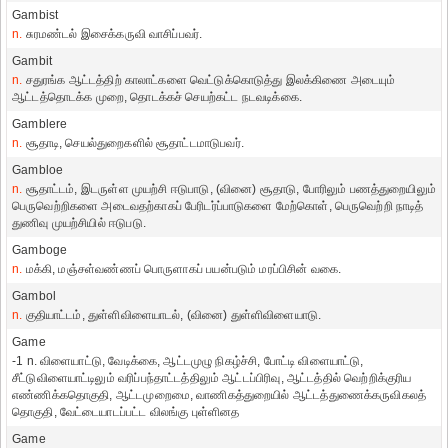
Gambist
n.
சுரமண்டல் இசைக்கருவி வாசிப்பவர்.
Gambit
n.
சதுரங்க ஆட்டத்திற் காலாட்களை வெட்டுக்கொடுத்து இலக்கிணை அடையும்
ஆட்டத்தொடக்க முறை, தொடக்கச் செயற்கட்ட நடவடிக்கை.
Gamblere
n.
சூதாடி, செயல்துறைகளில் சூதாட்டமாடுபவர்.
Gambloe
n.
சூதாட்டம், இடருள்ள முயற்சி ஈடுபாடு, (வினை) சூதாடு, போரிலும் பணத்துறையிலும்
பெருவெற்றிகளை அடைவதற்காகப் பேரிடர்ப்பாடுகளை மேற்கொள், பெருவெற்றி நாடித்
துணிவு முயற்சியில் ஈடுபடு.
Gamboge
n.
மக்கி, மஞ்சள்வண்ணப் பொருளாகப் பயன்படும் மரப்பிசின் வகை.
Gambol
n.
குதியாட்டம், துள்ளிவிளையாடல், (வினை) துள்ளிவிளையாடு.
Game
-1 n. விளையாட்டு, வேடிக்கை, ஆட்டமுழு நிகழ்ச்சி, போட்டி விளையாட்டு,
சீட்டுவிளையாட்டிலும் வரிப்பந்தாட்டத்திலும் ஆட்டப்பிரிவு, ஆட்டத்தில் வெற்றிக்குரிய
எண்ணிக்கதொகுதி, ஆட்டமுறைமை, வாணிகத்துறையில் ஆட்டத்துணைக்கருவிகலத்
தொகுதி, வேட்டையாடப்பட்ட விலங்கு புள்ளினத
Game