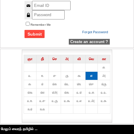
Remember Me
Forgot Password
Create an account ?
ஞா
தி்
செ
அ
வி
வெ
கா
௧
௨
௩
௪
௫
௬
௭
௮
௯
௰
௰௧
௰௨
௰௩
௰௪
௰௫
௰௬
௰௭
௰௮
௰௯
௨௰
௨௧
௨௨
௨௩
௨௪
௨௫
௨௬
௨௭
௨௮
௨௯
௩௰
௩௧
மேலும் வைரத் தமிழில் ...