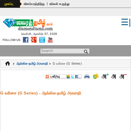
|
முகப்பு
விளம்பரத்திற்கு
உங்கள் கருத்து
☰
உலகம்
இந்தியா
வெள்ளி, ஆகஸ்டு 07, 2026
FOLLOW US
பொதுஅறிவு
Search form
கல்வி
ஆங்கில-தமிழ் அகராதி
G வரிசை (G Series)
ஆன்மிகம்
ஜோதிடம்
G வரிசை (G Series) - ஆங்கில-தமிழ் அகராதி
மருத்துவம்
கலைகள்
பெண்கள்
நகைச்சுவை