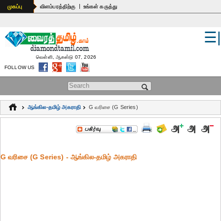
|
முகப்பு
விளம்பரத்திற்கு
உங்கள் கருத்து
☰
உலகம்
இந்தியா
வெள்ளி, ஆகஸ்டு 07, 2026
FOLLOW US
பொதுஅறிவு
Search form
கல்வி
ஆங்கில-தமிழ் அகராதி
G வரிசை (G Series)
ஆன்மிகம்
ஜோதிடம்
G வரிசை (G Series) - ஆங்கில-தமிழ் அகராதி
மருத்துவம்
கலைகள்
பெண்கள்
நகைச்சுவை