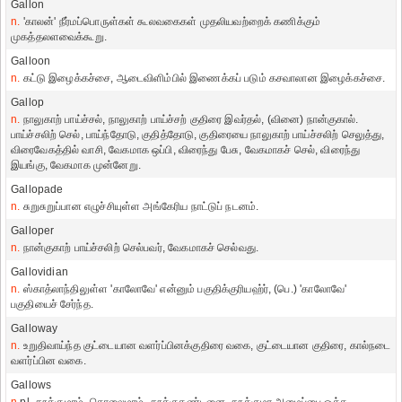
Gallon
n.
'காலன்' நீர்மப்பொருள்கள் கூலவகைகள் முதலியவற்றைக் கணிக்கும்
முகத்தலளவைக்கூறு.
Galloon
n.
கட்டு இழைக்கச்சை, ஆடைவிளிம்பில் இணைக்கப் படும் கசவாலான இழைக்கச்சை.
Gallop
n.
நாலுகாற் பாய்ச்சல், நாலுகாற் பாய்ச்சற் குதிரை இவர்தல், (வினை) நான்குகால்.
பாய்ச்சலிற் செல், பாய்ந்தோடு, குதித்தோடு, குதிரையை நாலுகாற் பாய்ச்சலிற் செலுத்து,
விரைவேகத்தில் வாசி, வேகமாக ஒப்பி, விரைந்து பேசு, வேகமாகச் செல், விரைந்து
இயங்கு, வேகமாக முன்னேறு.
Gallopade
n.
சுறுசுறுப்பான எழுச்சியுள்ள அங்கேரிய நாட்டுப் நடனம்.
Galloper
n.
நான்குகாற் பாய்ச்சலிற் செல்பவர், வேகமாகச் செல்வது.
Gallovidian
n.
ஸ்காத்லாந்திலுள்ள 'காலோவே' என்னும் பகுதிக்குரியஹ்ர், (பெ.) 'காலோவே'
பகுதியைச் சேர்ந்த.
Galloway
n.
உறுதிவாய்ந்த குட்டையான வளர்ப்பினக்குதிரை வகை, குட்டையான குதிரை, கால்நடை
வளர்ப்பின வகை.
Gallows