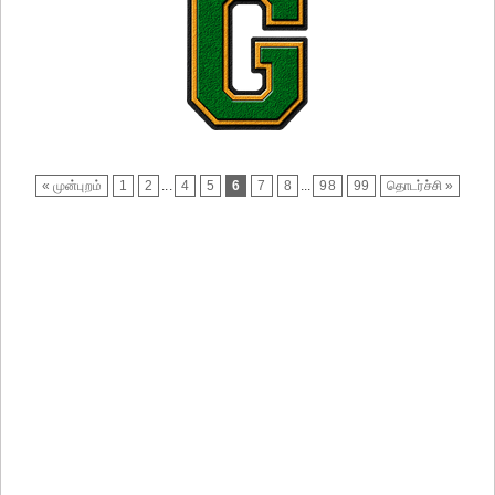
« முன்புறம்
1
2
...
4
5
6
7
8
...
98
99
தொடர்ச்சி »