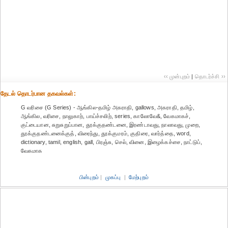
‹‹ முன்புறம்
|
தொடர்ச்சி ››
தேட‌ல் தொட‌ர்பான தகவ‌ல்க‌ள்:
G வரிசை (G Series) - ஆங்கில-தமிழ் அகராதி, gallows, அகராதி, தமிழ்,
ஆங்கில, வரிசை, நாலுகாற், பாய்ச்சலிற், series, காலோவே&, வேகமாகச்,
குட்டையான, சுறுசுறுப்பான, தூக்குதண்டனை, இரண்டாவது, நாலாவது, முறை,
தூக்குதண்டனைக்குத், விரைந்து, தூக்குமரம், குதிரை, வார்த்தை, word,
dictionary, tamil, english, gall, பிரஞ்சு, செல், வினை, இழைக்கச்சை, நாட்டுப்,
வேகமாக
பின்புறம்
|
முகப்பு
|
மேற்புறம்