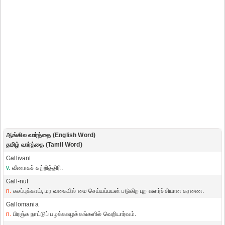
ஆங்கில வார்த்தை (English Word)
தமிழ் வார்த்தை (Tamil Word)
Gallivant
v.
வீணாகச் சுற்றித்திரி.
Gall-nut
n.
கசப்புக்காய், மர வகையில் மை செய்யப்பயன் படுகிற புற வளர்ச்சியான கரணை.
Gallomania
n.
பிரஞ்சு நாட்டுப் பழக்கவழக்கங்களில் வெறியார்வம்.