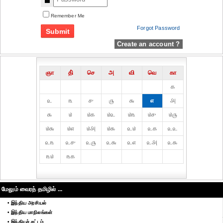
Remember Me
Forgot Password
Create an account ?
ஞா
தி்
செ
அ
வி
வெ
கா
௧
௨
௩
௪
௫
௬
௭
௮
௯
௰
௰௧
௰௨
௰௩
௰௪
௰௫
௰௬
௰௭
௰௮
௰௯
௨௰
௨௧
௨௨
௨௩
௨௪
௨௫
௨௬
௨௭
௨௮
௨௯
௩௰
௩௧
மேலும் வைரத் தமிழில் ...
• இந்திய அரசியல்
• இந்திய மாநிலங்கள்
• இந்தியச் சட்டம்