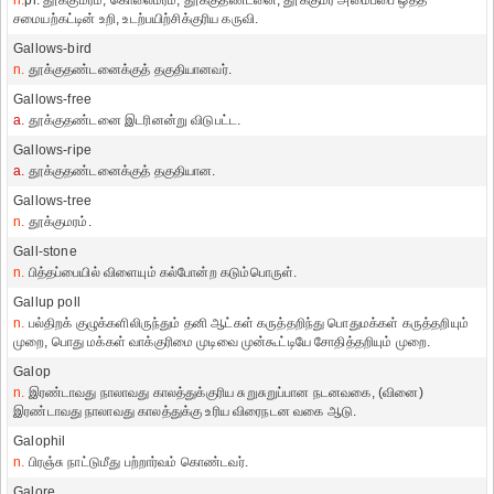
n.
pl. தூக்குமரம், கொலைமரம், தூக்குதண்டனை, தூக்குமர அமைப்பை ஒத்த
சமையற்கட்டின் உறி, உடற்பயிற்சிக்குரிய கருவி.
Gallows-bird
n.
தூக்குதண்டனைக்குத் தகுதியானவர்.
Gallows-free
a.
தூக்குதண்டனை இடரினன்று விடுபட்ட.
Gallows-ripe
a.
தூக்குதண்டனைக்குத் தகுதியான.
Gallows-tree
n.
தூக்குமரம்.
Gall-stone
n.
பித்தப்பையில் விளையும் கல்போன்ற கடும்பொருள்.
Gallup poll
n.
பல்திறக் குழுக்களிலிருந்தும் தனி ஆட்கள் கருத்தறிந்து பொதுமக்கள் கருத்தறியும்
முறை, பொது மக்கள் வாக்குரிமை முடிவை முன்கூட்டியே சோதித்தறியும் முறை.
Galop
n.
இரண்டாவது நாலாவது காலத்துக்குரிய சுறுசுறுப்பான நடனவகை, (வினை)
இரண்டாவது நாலாவது காலத்துக்கு உரிய விரைநடன வகை ஆடு.
Galophil
n.
பிரஞ்சு நாட்டுமீது பற்றார்வம் கொண்டவர்.
Galore