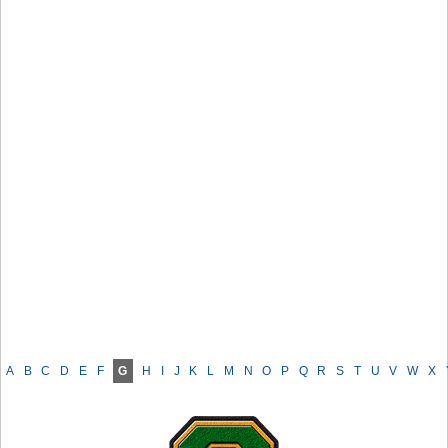
A
B
C
D
E
F
G
H
I
J
K
L
M
N
O
P
Q
R
S
T
U
V
W
X