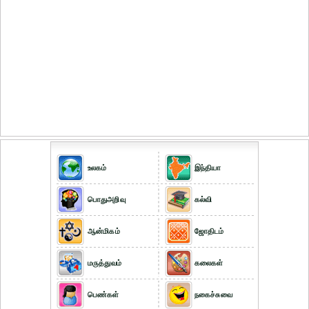
உலகம்
இந்தியா
பொதுஅறிவு
கல்வி
ஆன்மிகம்
ஜோதிடம்
மருத்துவம்
கலைகள்
பெண்கள்
நகைச்சுவை