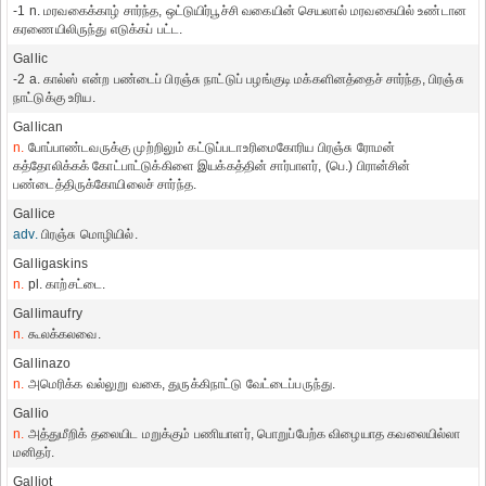
-1 n. மரவகைக்காழ் சார்ந்த, ஒட்டுயிர்பூச்சி வகையின் செயலால் மரவகையில் உண்டான
கரணையிலிருந்து எடுக்கப் பட்ட.
Gallic
-2 a. கால்ஸ் என்ற பண்டைப் பிரஞ்சு நாட்டுப் பழங்குடி மக்களினத்தைச் சார்ந்த, பிரஞ்சு
நாட்டுக்கு உரிய.
Gallican
n.
போப்பாண்டவருக்கு முற்றிலும் கட்டுப்படாஉரிமைகோரிய பிரஞ்சு ரோமன்
கத்தோலிக்கக் கோட்பாட்டுக்கிளை இயக்கத்தின் சார்பாளர், (பெ.) பிரான்சின்
பண்டைத்திருக்கோயிலைச் சார்ந்த.
Gallice
adv.
பிரஞ்சு மொழியில்.
Galligaskins
n.
pl. காற்சட்டை.
Gallimaufry
n.
கூலக்கலவை.
Gallinazo
n.
அமெரிக்க வல்லுறு வகை, துருக்கிநாட்டு வேட்டைப்பருந்து.
Gallio
n.
அத்துமீறிக் தலையிட மறுக்கும் பணியாளர், பொறுப்பேற்க விழையாத கவலையில்லா
மனிதர்.
Galliot