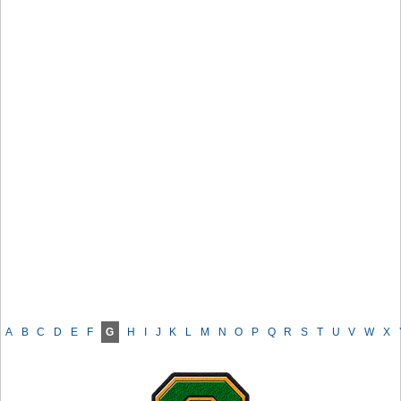
A
B
C
D
E
F
G
H
I
J
K
L
M
N
O
P
Q
R
S
T
U
V
W
X