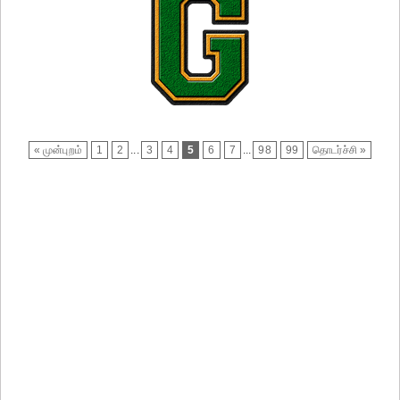
« முன்புறம்
1
2
...
3
4
5
6
7
...
98
99
தொடர்ச்சி »