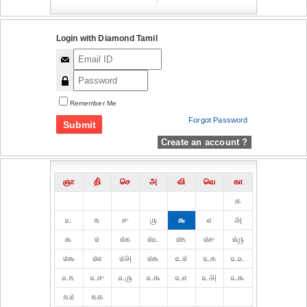
Login with Diamond Tamil
Remember Me
Forgot Password
Create an account ?
ஞா
தி்
செ
அ
வி
வெ
கா
௧
௨
௩
௪
௫
௬
௭
௮
௯
௰
௰௧
௰௨
௰௩
௰௪
௰௫
௰௬
௰௭
௰௮
௰௯
௨௰
௨௧
௨௨
௨௩
௨௪
௨௫
௨௬
௨௭
௨௮
௨௯
௩௰
௩௧