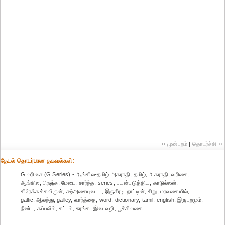
‹‹ முன்புறம்
|
தொடர்ச்சி ››
தேட‌ல் தொட‌ர்பான தகவ‌ல்க‌ள்:
G வரிசை (G Series) - ஆங்கில-தமிழ் அகராதி, தமிழ், அகராதி, வரிசை,
ஆங்கில, பிரஞ்சு, மேடை, சார்ந்த, series, பயன்படுத்திய, காடுல்லஸ்,
கிரேக்கக்கவிஞன், க்ஷ்அசையுடைய, இருசீரடி, நாட்டின், சிறு, மரவகையில்,
gallic, ஆலந்து, galley, வார்த்தை, word, dictionary, tamil, english, இருபுறமும்,
நீண்ட, கப்பலில், கப்பல், சுரங்க, இடைவழி, பூச்சிவகை