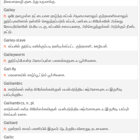
நிலவறைவழி குடைந்து உருவாக்கு.
Galley
n.
ஒரே தளமுள்ள தட்டையான தாழ்ந்த கப்பல் அடிமைகளாலும் குற்றவாளிகளாலும்
துடுப்புகளினால் தள்ளிச் செலுத்தப்படுங் கப்பல், பண்டைய கிரேக்கரின் அல்லது
ரோமபுரியினரின் பெரிய படகு, கப்பலில் சமையலறை, அச்செழுத்துக்கள் அடுக்கும் நீண்ட
தட்டு.
Galley-slave
n.
கப்பலில் துடுப்பு வலிக்கும்படி தண்டிக்கப்பட்ட குற்றவாளி, ஊழியன்.
Galleyworm
n.
துடுப்புப்போன்ற அமைப்புள்ள பலகால்களுடைய பூச்சிவகை.
Gall-fly
n.
மரவகையில் காழ்ப்பூட்டும் பூச்சிவகை.
Galliambic
a.
காடுல்லஸ் என்ற கிரேக்கக்கவிஞன் பயன்படுத்திய க்ஷ்அசையுடைய இருசீரடி
யாப்புக்குரிய.
Galliambics, n, pl.
காடுல்லஸ் என்ற கிரேக்கக்கவிஞன் பயன்படுத்திய க்ஷ்அசையுடைய இருசீரடி யாப்புச்
செய்யுள் வகை.
Galliard
n.
மூன்றாம் காலப் பாணியில் இருவர் ஆடற்குரிய விரைதுடி நடனவகை.
Gallic