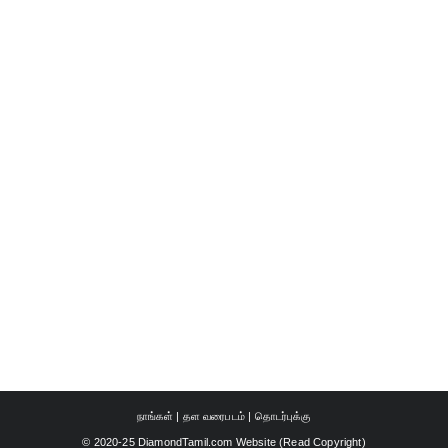
நாங்கள்
|
தள வரைபடம்
|
தொடர்புக்கு
© 2020-25 DiamondTamil.com Website (
Read Copyright
)