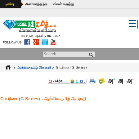
|
முகப்பு
விளம்பரத்திற்கு
உங்கள் கருத்து
☰
உலகம்
இந்தியா
வியாழன், ஆகஸ்டு 06, 2026
FOLLOW US
பொதுஅறிவு
Search form
கல்வி
ஆங்கில-தமிழ் அகராதி
G வரிசை (G Series)
ஆன்மிகம்
ஜோதிடம்
G வரிசை (G Series) - ஆங்கில-தமிழ் அகராதி
மருத்துவம்
கலைகள்
பெண்கள்
நகைச்சுவை