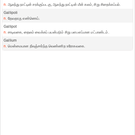
n.
ஆலந்து நாட்டின் சரக்குப்படகு, ஆலந்து நாட்டின் மீன் கலம், சிறு சிறைக்கப்பல்.
Gallipoli
n.
தேவதாரு எண்ணெய்.
Gallipot
n.
சாடிவகை, தைலம் வைக்கப் பயன்படும் சிறு பளபளப்பான மட்பாண்டம்.
Gallium
n.
மென்மையான நீலஞ்சார்ந்த வெண்ணிற உரோகவகை.