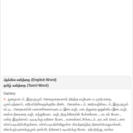
ஆங்கில வார்த்தை (English Word)
தமிழ் வார்த்தை (Tamil Word)
Gallery
n.
நுழைமாடம், இருபுறமும் அரைகுறையாகக் திறந்த வழியுடைய மூடுபாதை,
முகப்புத்தளம், எறிபயிற்சிகளுக்குரிய நீண்ட அறைக்கூடம், ஊடுவழிக்கூடம், இருபுறமும்
கட்டிட அறைவாயில் பலகணிகளையுடைய இடைவழி, படைத்துறை ஒதுங்கிய இடைவழி,
சுரங்க நிலவறை வழி, சுற்றுமேடை வழி, திருக்கோயில் பேச்சுமேடை, பாடகர் மேடை,
மன்ற இருக்கைப் படியடிக்கு வரிசை மேடை, கலைக்காட்சிக்கூடம், நாடகக் கொட்டகை
உச்சப்படியடுக்கிருக்கை, உச்சப்படியடுக்கிலுள்ள மிகத்தாழ்ந்த நிலைப்பொதுமக்கள்,
விளக்குப்புகைக்குழாய் தாங்கி, (வினை) படியடுக்கு மேடை ஏற்படுத்து, சுரங்க