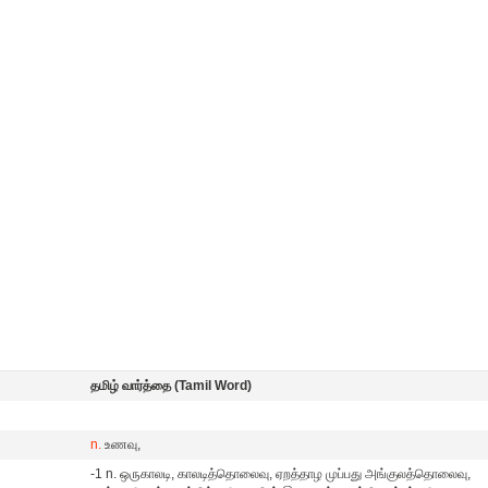
தமிழ் வார்த்தை (Tamil Word)
n.
உணவு,
-1 n. ஒருகாலடி, காலடித்தொலைவு, ஏறத்தாழ முப்பது அங்குலத்தொலைவு,