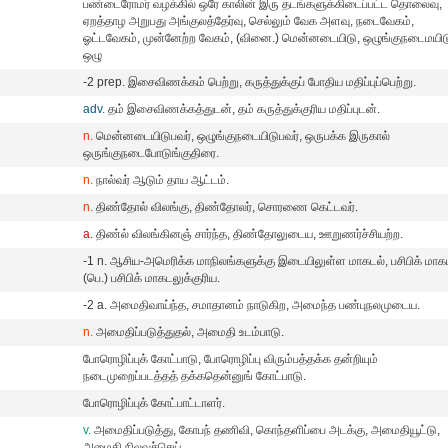
பண்டைரோமர் வழக்கில் ஒரே காலின் இரு தடங்களுக்கிடைப்பட்ட தொலைவு,
ஏறத்தாழ அறுபது அங்குலத்தேர்வு, செல்லும் வேக அளவு, நடைவேகம்,
ஓட்டவேகம், முன்னேற்ற வேகம், (வினை.) மென்னடையிடு, ஒழுங்குநடைமயிட
ஒழு
-2 prep. இசைவிணக்கம் பெற்று, கருத்துக்குப் போதிய மதிப்புப்பெற்று.
adv.
தம் இசைவிணக்கத்துடன், தம் கருத்துக்குரிய மதிப்புடன்.
n.
மென்னடையிடுபவர், ஒழுங்குநடையிடுபவர், ஒருபக்க இருகால்
ஒருங்குநடைபோடுங்குதிரை.
n.
நால்வர் ஆடும் தாய ஆட்டம்.
n.
திண்தோல் விலங்கு, திண்தோலர், சொரணை கெட்டவர்.
a.
திண்ல் விலங்கினஞ் சார்ந்த, திண்தோலுடைய, ஊறுணர்ச்சியற்ற.
-1 n. ஆசிய-அமெரிக்க மாநிலங்களுக்கு இடையிலுள்ள மாகடல், பசிபிக் மாகட
(பெ.) பசிபிக் மாகடலுக்குரிய.
-2 a. அமைதிவாய்ந்த, சமாதானம் நாடுகிற, அமைந்த பண்புநலமுடைய.
n.
அமைதிப்படுத்துதல், அமைதி உடம்பாடு.
போரொழிப்புக் கோட்பாடு, போரொழிப்பு விரும்பத்தக்க தன்றியும்
நடைமுறைப்படத்தத் தக்கதென்னுங் கோட்பாடு.
போரொழிப்புக் கோட்பாட்டாளர்.
v.
அமைதிப்படுத்து, கோபந் தணிவி, கொந்தளிப்பை அடக்கு, அமைதியூட்டு,
அமைதி நிலவச்செய்.