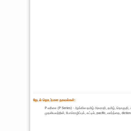
தேட‌ல் தொட‌ர்பான தகவ‌ல்க‌ள்:
P வரிசை (P Series) - ஆங்கில-தமிழ் அகராதி, தமிழ், தொகுதி, ஆ
முதலியவற்றின், போரொழிப்புக், கட்டில், pacific, வார்த்தை, dicti