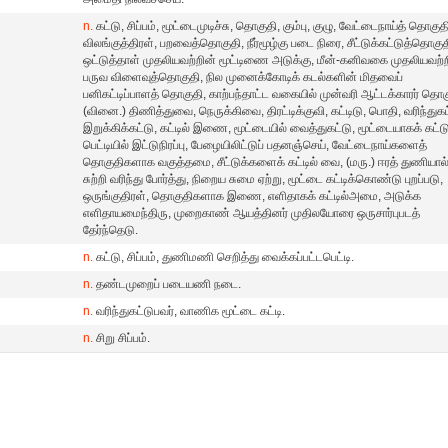
n.
கட்டு, சிப்பம், மூட்டைமுடிச்சு, தொகுதி, கும்பு, குழு, வேட்டைநாய்த் தொகுத
விலங்குத்திரள், பறவைத்தொகுதி, நீர்மூழ்கு படை நிரை, சீட்டுக்கட்டுத்தொகுத
ஒட்டுத்தாள் முதலியவற்றின் மூட்டிணை அடுக்கு, மீன்-கனிவகை முதலியவற்ற
பருவ விளைவுத்தொகுதி, நில முனைக்கோடிக் கடல்களின் மிதவைப்
பனிகட்டிப்பாளத் தொகுதி, காற்பந்தாட்ட வகையில் முன்வரி ஆட்டக்காரர் தொக
(வினை.) திணித்துவை, நெருக்கிவை, திரட்டிக்குவி, கட்டிடு, பொதி, வரிந்துகட
இறுக்கிக்கட்டு, கட்டில் இணை, மூட்டையில் வைத்துகட்டு, மூட்டையாகக் கட்ட
பெட்டியில் இட்டுநிரப்பு, பேழையிலிட்டுப் பதனஞ்செய், வேட்டைநாய்களைத்
தொகுதிகளாக வகுத்தமை, சீட்டுக்களைக் கட்டில் வை, (மரு.) ஈரத் துணியால
சுற்றி வரிந்து போர்த்து, நிறைய சுமை ஏற்று, மூட்டை கட்டிக்கொண்டு புறப்படு,
ஒருங்குதிரள், தொகுதிகளாக இணை, எளிதாகக் கட்டில்அமை, அடுக்க
எளிதாயமைந்திரு, முறைகாண் ஆயத்தினர் முதிலயோரை ஒருசார்புபடத்
தேர்ந்தெடு.
n.
கட்டு, சிப்பம், துணிமணி செறித்து வைக்கப்பட்டபெட்டி.
n.
தண்டமுறைப் படையணி நடை.
n.
வரிந்துகட்டுபவர், வாணிக மூட்டை கட்டி.
n.
சிறு சிப்பம்.