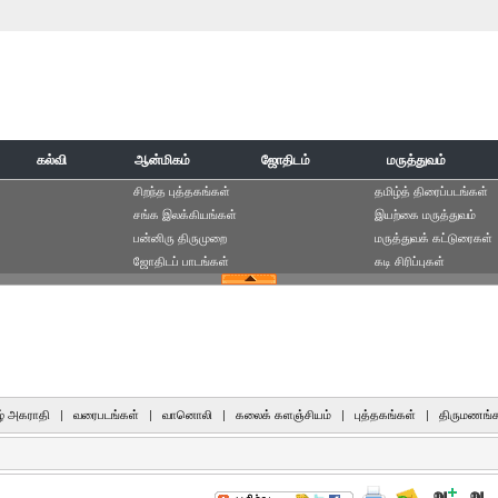
கல்வி
ஆன்மிகம்
ஜோதிடம்
மருத்துவம்
சிறந்த புத்தகங்கள்
தமிழ்த் திரைப்படங்கள்
சங்க இலக்கியங்கள்
இயற்கை மருத்துவம்
பன்னிரு திருமுறை
மருத்துவக் கட்டுரைகள்
ஜோதிடப் பாடங்கள்
கடி சிரிப்புகள்
் அகராதி
|
வரைபடங்கள்
|
வானொலி
|
கலைக் களஞ்சியம்
|
புத்தகங்கள்
|
திருமணங்க