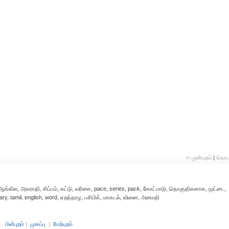
‹‹ முன்புறம்
|
தொடர்
ங்கில, அகராதி, சிப்பம், கட்டு, வரிசை, pace, series, pack, கோட்பாடு, தொகுதிகளாக, மூட்டை,
onary, tamil, english, word, ஏறத்தாழ, பசிபிக், மாகடல், வினை, அமைதி
பின்புறம்
|
முகப்பு
|
மேற்புறம்