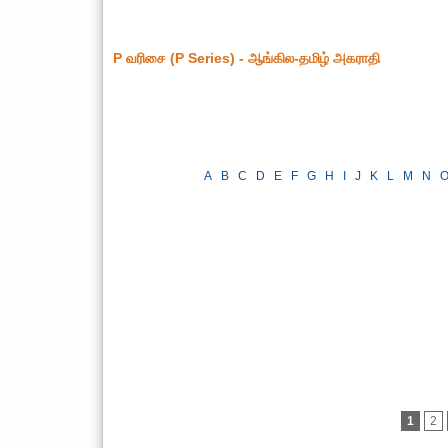
P வரிசை (P Series) - ஆங்கில-தமிழ் அகராதி
A
B
C
D
E
F
G
H
I
J
K
L
M
N
« முன்புறம்
1
2