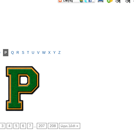
O
P
Q
R
S
T
U
V
W
X
Y
Z
3
4
5
6
7
...
207
208
தொடர்ச்சி »