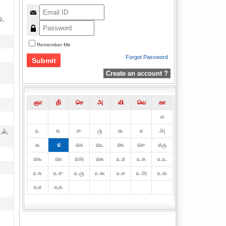
ு,
Remember Me
Forgot Password
Create an account ?
ஞா
தி்
செ
அ
வி
வெ
கா
௧
௨
௩
௪
௫
௬
௭
௮
ல்,
௯
௰
௰௧
௰௨
௰௩
௰௪
௰௫
௰௬
௰௭
௰௮
௰௯
௨௰
௨௧
௨௨
௨௩
௨௪
௨௫
௨௬
௨௭
௨௮
௨௯
௩௰
௩௧