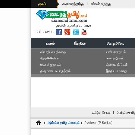
|
முகப்பு
விளம்பரத்திற்கு
உங்கள் கருத்து
திங்கள், ஆகஸ்டு 10, 2026
FOLLOW US
உலகம்
இந்தியா
பொதுஅறிவு
ஸ்ரீமத்பகவத்கீதை
எ‌ண் ஜோ‌திட‌ம்
திருவிவிலியம்
உலக நாடுகள்
உங்கள் ஜாதகம்
விளையாட்டுகள்
திருமணப் பொருத்தம்
இந்திய வரலாறு
தமிழ்த் தேடல்
|
ஆங்கில-தமிழ
ஆங்கில-தமிழ் அகராதி
P வரிசை (P Series)