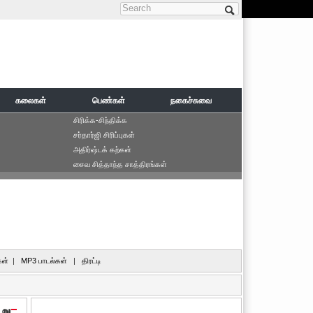
Search form
கலைகள்
பெண்கள்
நகைச்சுவை
சிரிக்க-சிந்திக்க
சர்தார்ஜி சிரிப்புகள்
அதிர்ஷ்டக் கற்கள்
சைவ சித்தாந்த சாத்திரங்கள்
ள்
|
MP3 பாடல்கள்
|
திரட்டி