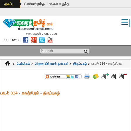
|
முகப்பு
விளம்பரத்திற்கு
உங்கள் கருத்து
☰
உலகம்
இந்தியா
சனி, ஆகஸ்டு 08, 2026
FOLLOW US
பொதுஅறிவு
Search form
கல்வி
ஆன்மிகம்
அருணகிரிநாதர் நூல்கள்
திருப்புகழ்
பாடல் 314 - காஞ்சீபுரம்
ஆன்மிகம்
ஜோதிடம்
பாடல் 314 - காஞ்சீபுரம் - திருப்புகழ்
மருத்துவம்
கலைகள்
பெண்கள்
நகைச்சுவை