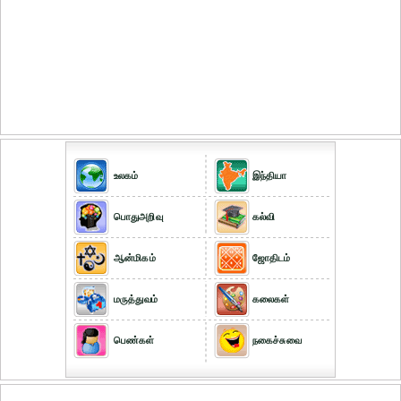
உலகம்
இந்தியா
பொதுஅறிவு
கல்வி
ஆன்மிகம்
ஜோதிடம்
மருத்துவம்
கலைகள்
பெண்கள்
நகைச்சுவை