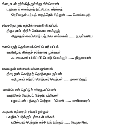
சினமுடன் தர்க்கித் துச்சிலு கிக்கொண்
டறுவருங் கைக்குத் திட்டொரு வர்க்குந்
தெரிவரும் சத்யத் தைத்தெரி சித்துன் ...... செயல்பாடித்
திசைதொறுங் கற்பிக் கைக்கினி யற்பந்
திருவுளம் பற்றிச் செச்சைம ணக்குஞ்
சிறுசதங் கைப்பொற் பத்மமெ னக்கென் ...... றருள்வாயே
கனபெருந் தொப்பைக் கெட்பொரி யப்பம்
கனிகிழங் கிக்குச் சர்க்கரை முக்கண்
கடலைகண் டப்பிப் பிட்டொடு மொக்கும் ...... திருவாயன்
கவளதுங் கக்கைக் கற்பக முக்கண்
திகழுநங் கொற்றத் தொற்றைம ருப்பன்
கரிமுகன் சித்ரப் பொற்புகர் வெற்பன் ...... றனையீனும்
பனவியொன் றெட்டுச் சக்ரத லப்பெண்
கவுரிசெம் பொற்பட் டுத்தரி யப்பெண்
பழயஅண் டத்தைப் பெற்றம டப்பெண் ...... பணிவாரைப்
பவதரங் கத்தைத் தப்பநி றுத்தும்
பவதிகம் பர்க்குப் புக்கவள் பக்கம்
பயில்வரம் பெற்றுக் கச்சியில் நிற்கும் ...... பெருமாளே.