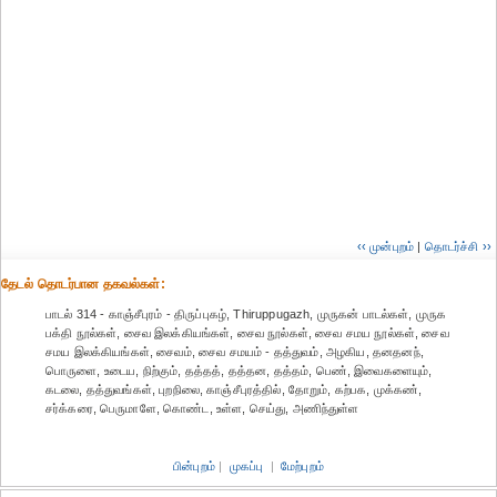
‹‹ முன்புறம்
|
தொடர்ச்சி ››
தேட‌ல் தொட‌ர்பான தகவ‌ல்க‌ள்:
பாடல் 314 - காஞ்சீபுரம் - திருப்புகழ், Thiruppugazh, முருகன் பாடல்கள், முருக
பக்தி நூல்கள், சைவ இலக்கியங்கள், சைவ நூல்கள், சைவ சமய நூல்கள், சைவ
சமய இலக்கியங்கள், சைவம், சைவ சமயம் - தத்துவம், அழகிய, தனதனந்,
பொருளை, உடைய, நிற்கும், தத்தத், தத்தன, தத்தம், பெண், இவைகளையும்,
கடலை, தத்துவங்கள், புறநிலை, காஞ்சீபுரத்தில், தோறும், கற்பக, முக்கண்,
சர்க்கரை, பெருமாளே, கொண்ட, உள்ள, செய்து, அணிந்துள்ள
பின்புறம்
|
முகப்பு
|
மேற்புறம்