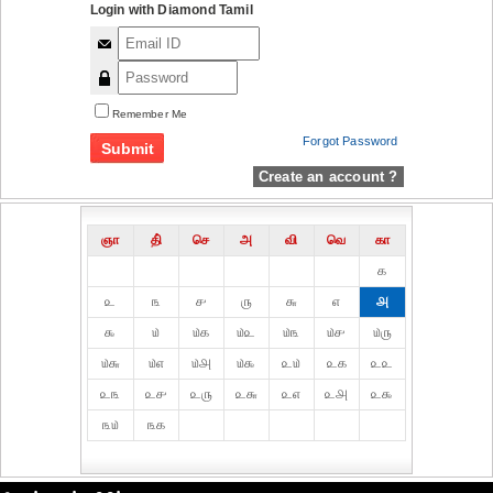
Login with Diamond Tamil
Remember Me
Forgot Password
Create an account ?
ஞா
தி்
செ
அ
வி
வெ
கா
௧
௨
௩
௪
௫
௬
௭
௮
௯
௰
௰௧
௰௨
௰௩
௰௪
௰௫
௰௬
௰௭
௰௮
௰௯
௨௰
௨௧
௨௨
௨௩
௨௪
௨௫
௨௬
௨௭
௨௮
௨௯
௩௰
௩௧