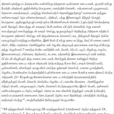
தினைப்புனத்து மடந்தையாகிய வள்ளிக்கு ஏற்றதான புயங்களை உடையவன், குமரன் என்று
போற்றி பக்தர்கள் துதிக்கின்ற பொருளை, மனத்தில் கொண்ட கற்பனைகள் முழுமையும்,
பிறவான பலவற்றையும், புகழ்ந்து சொல்லப்படும் தொண்ணூற்றாறு
*
வகையான தத்துவ
உண்மைகளும் ஆக எல்லாவற்றையும், பற்றியும், பற்று இல்லாமலும் நிற்கும் பொதுப்
பொருளை, சூரியனுக்கு ஒப்பாகத் தக்க (பேரொளியைக் கொண்ட) ஒப்பற்றச் செல்வத்தை
நாள் தோறும், கோபத்துடன் வாதாடிப் பேசி சண்டையிட்டுக் கொண்டு அறு வகைச்
சமயத்தாரும் கைக்குத்துடன் வாதம் செய்து, ஒருவருக்கும் தெரிதற்கு அரிதான சத்தியப்
பொருளை தரிசனம் செய்து, உன் திருவிளையாடல்களைப் பாடி, திக்குகள் தோறும் (உள்ள
யாவருக்கும்) எடுத்து உபதேசிக்க, இனி மேல் நீ சற்று தயை கூர்ந்து, வெட்சி மாலை மணம்
வீசும், சிறிய சதங்கை அணிந்துள்ள உன் அழகிய திருவடித் தாமரையை எனக்கு எப்போது
தந்து அருள்வாய்? கனத்த பெரிய வயிற்றில் எள், பொரி, அப்பம், பழம், கிழங்கு, கரும்பு
இவைகளையும், சர்க்கரை, தேங்காய், கடலை, கற்கண்டு இவைகளையும் வாரி உண்டு,
பிட்டுடன் விழுங்கும் திரு வாயை உடையவர், சோற்றுத் திரளை உண்ணும் சிறந்த
துதிக்கையை உடைய கற்பக விநாயகர் (கற்பகத்தரு போல கேட்டதைக் கொடுப்பவர்),
முக்கண்ணர், விளங்கும் நமது வீரம் வாய்ந்த ஒற்றைக் கொம்பர், யானை முகத்தினர்,
அழகிய, பொலிவுள்ள (மத்தகத்தில்) புள்ளிகளை உடைய மலை போன்ற கணபதியைப் பெற்ற
அந்தணி, (1+ 8) ஒன்பது கோணங்களை உடைய சக்ரத்தில் (நவாவரணத்தில்)
வீற்றிருக்கும் பெண், கெளரி, செவ்விய அழகிய பட்டாலாகிய மேலாடை அணிந்துள்ள
அந்தப் பெண், பழையவளும், அண்டங்களைப் பெற்றவளுமாகிய இளம் பெண், தன்னைப்
பணிபவர்களுடைய பிறப்பு என்னும் அலை கடலை விலக்கி நிறுத்தும் பகவதி (பார்வதி),
ஏகாம்பர நாதரைக் கணவராக அடைந்தவள் ஆகிய உமா தேவிக்குப் பக்கத்தில் அமர்ந்து,
வரத்தைப் பெற்று
**
, காஞ்சீபுரத்தில் நின்றருளும் பெருமாளே.
*
96 தத்துவங்கள் பின்வருமாறு:36 பரதத்துவங்கள் (அகநிலை): ஆத்ம தத்துவம் 24,
வித்யா தத்துவம் 7, சிவ தத்துவம் 5.ஐம்பூதங்கள், அவற்றின் தன்மைகளோடு, ஐயைந்து -