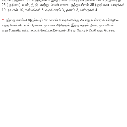
25 (புறநிலை): மண், தீ, நீர், காற்று, வெளி.ஏனைய தத்துவங்கள் 35 (புறநிலை): வாயுக்கள்
10, நாடிகள் 10, கன்மங்கள் 5, அகங்காரம் 3, குணம் 3, வாக்குகள் 4.
**
தந்தை சொல்லி அனுப்பியும் பிரமனைச் சிறையினின்று விடாது, பின்னர் அவர் நேரில்
வந்து சொல்லிய பின் பிரமனை முருகன் விடுத்தார். இந்த குற்றம் நீங்க, முருகவேள்
காஞ்சீபுரத்தில் உள்ள குமரக் கோட்டத்தில் தவம் புரிந்து, தோஷம் நீங்கி வரம் பெற்றார்.