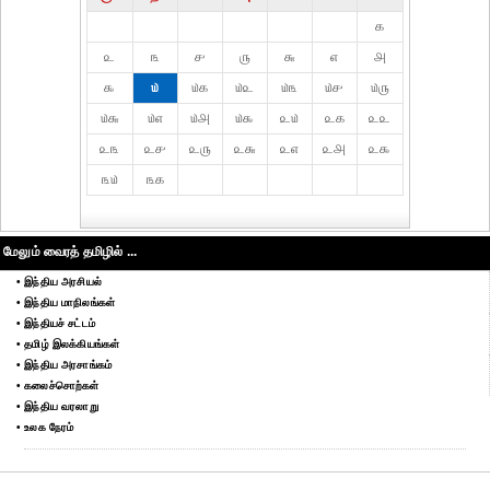
௧
௨
௩
௪
௫
௬
௭
௮
௯
௰
௰௧
௰௨
௰௩
௰௪
௰௫
௰௬
௰௭
௰௮
௰௯
௨௰
௨௧
௨௨
௨௩
௨௪
௨௫
௨௬
௨௭
௨௮
௨௯
௩௰
௩௧
மேலும் வைரத் தமிழில் ...
• இந்திய அரசியல்
• இந்திய மாநிலங்கள்
• இந்தியச் சட்டம்
• தமிழ் இலக்கியங்கள்
• இந்திய அரசாங்கம்
• கலைச்சொற்கள்
• இந்திய வரலாறு
• உலக நேரம்