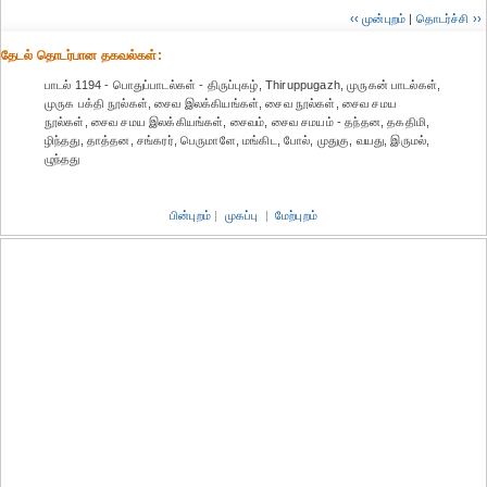
‹‹ முன்புறம்
|
தொடர்ச்சி ››
தேட‌ல் தொட‌ர்பான தகவ‌ல்க‌ள்:
பாடல் 1194 - பொதுப்பாடல்கள் - திருப்புகழ், Thiruppugazh, முருகன் பாடல்கள்,
முருக பக்தி நூல்கள், சைவ இலக்கியங்கள், சைவ நூல்கள், சைவ சமய
நூல்கள், சைவ சமய இலக்கியங்கள், சைவம், சைவ சமயம் - தந்தன, தகதிமி,
ழிந்தது, தாத்தன, சங்கரர், பெருமாளே, மங்கிட, போல், முதுகு, வயது, இருமல்,
ழுந்தது
பின்புறம்
|
முகப்பு
|
மேற்புறம்