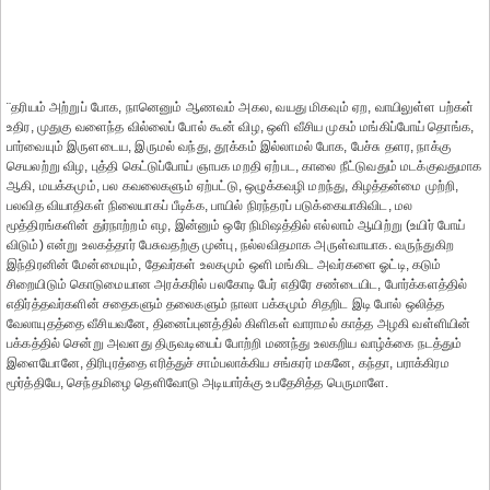
¨தரியம் அற்றுப் போக, நானெனும் ஆணவம் அகல, வயது மிகவும் ஏற, வாயிலுள்ள பற்கள்
உதிர, முதுகு வளைந்த வில்லைப் போல் கூன் விழ, ஒளி வீசிய முகம் மங்கிப்போய் தொங்க,
பார்வையும் இருளடைய, இருமல் வந்து, தூக்கம் இல்லாமல் போக, பேச்சு தளர, நாக்கு
செயலற்று விழ, புத்தி கெட்டுப்போய் ஞாபக மறதி ஏற்பட, காலை நீட்டுவதும் மடக்குவதுமாக
ஆகி, மயக்கமும், பல கவலைகளும் ஏற்பட்டு, ஒழுக்கவழி மறந்து, கிழத்தன்மை முற்றி,
பலவித வியாதிகள் நிலையாகப் பீடிக்க, பாயில் நிரந்தரப் படுக்கையாகிவிட, மல
மூத்திரங்களின் துர்நாற்றம் எழ, இன்னும் ஒரே நிமிஷத்தில் எல்லாம் ஆயிற்று (உயிர் போய்
விடும்) என்று உலகத்தார் பேசுவதற்கு முன்பு, நல்லவிதமாக அருள்வாயாக. வருந்துகிற
இந்திரனின் மேன்மையும், தேவர்கள் உலகமும் ஒளி மங்கிட அவர்களை ஓட்டி, கடும்
சிறையிடும் கொடுமையான அரக்கரில் பலகோடி பேர் எதிரே சண்டையிட, போர்க்களத்தில்
எதிர்த்தவர்களின் சதைகளும் தலைகளும் நாலா பக்கமும் சிதறிட இடி போல் ஒலித்த
வேலாயுதத்தை வீசியவனே, தினைப்புனத்தில் கிளிகள் வாராமல் காத்த அழகி வள்ளியின்
பக்கத்தில் சென்று அவளது திருவடியைப் போற்றி மணந்து உலகறிய வாழ்க்கை நடத்தும்
இளையோனே, திரிபுரத்தை எரித்துச் சாம்பலாக்கிய சங்கரர் மகனே, கந்தா, பராக்கிரம
மூர்த்தியே, செந்தமிழை தெளிவோடு அடியார்க்கு உபதேசித்த பெருமாளே.