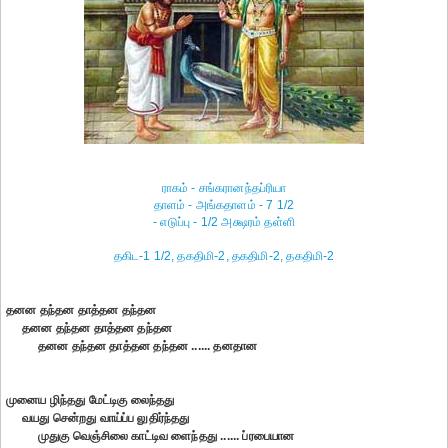
ராகம் - சங்கரானந்தப்ரியா
தாளம் - அங்கதாளம் - 7 1/2
- எடுப்பு - 1/2 அக்ஷரம் தள்ளி
தகிட-1 1/2, தகதிமி-2, தகதிமி-2, தகதிமி-2
தனன தந்தன தாத்தன தந்தன
தனன தந்தன தாத்தன தந்தன
தனன தந்தன தாத்தன தந்தன ...... தனதான
முனைய ழிந்தது மேட்டிகு லைந்தது
வயது சென்றது வாய்ப்ப லுதிர்ந்தது
முதுகு வெஞ்சிலை காட்டிவ ளைந்தது ...... ப்ரபையான