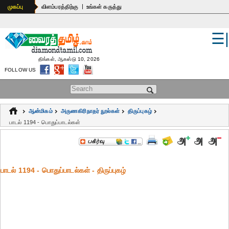
|
முகப்பு
விளம்பரத்திற்கு
உங்கள் கருத்து
☰
உலகம்
இந்தியா
திங்கள், ஆகஸ்டு 10, 2026
FOLLOW US
பொதுஅறிவு
Search form
கல்வி
ஆன்மிகம்
அருணகிரிநாதர் நூல்கள்
திருப்புகழ்
ஆன்மிகம்
பாடல் 1194 - பொதுப்பாடல்கள்
ஜோதிடம்
மருத்துவம்
பாடல் 1194 - பொதுப்பாடல்கள் - திருப்புகழ்
கலைகள்
பெண்கள்
நகைச்சுவை