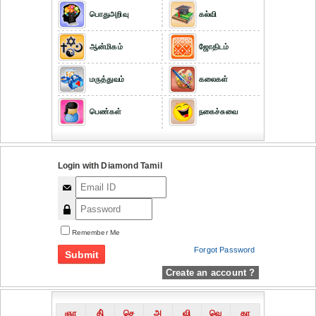
பொதுஅறிவு
கல்வி
ஆன்மிகம்
ஜோதிடம்
மருத்துவம்
கலைகள்
பெண்கள்
நகைச்சுவை
Login with Diamond Tamil
Remember Me
Forgot Password
Create an account ?
ஞா
தி்
செ
அ
வி
வெ
கா