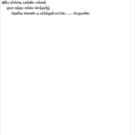
திரிபு ரம்பொடி யாக்கிய சங்கரர்
குமர கந்தப ராக்ரம செந்தமிழ்
தெளிவு கொண்டடி யார்க்குவி ளம்பிய ...... பெருமாளே.