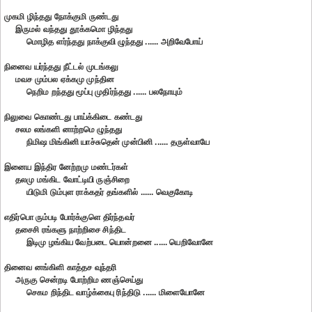
முகமி ழிந்தது நோக்குமி ருண்டது
இருமல் வந்தது தூக்கமொ ழிந்தது
மொழித ளர்ந்தது நாக்குவி ழுந்தது ...... அறிவேபோய்
நினைவ யர்ந்தது நீட்டல் முடங்கலு
மவச மும்பல ஏக்கமு முந்தின
நெறிம றந்தது மூப்பு முதிர்ந்தது ...... பலநோயும்
நிலுவை கொண்டது பாய்க்கிடை கண்டது
சலம லங்களி னாற்றமெ ழுந்தது
நிமிஷ மிங்கினி யாச்சுதென் முன்பினி ...... தருள்வாயே
இனைய இந்திர னேற்றமு மண்டர்கள்
தலமு மங்கிட வோட்டியி ருஞ்சிறை
யிடுமி டும்புள ராக்கதர் தங்களில் ...... வெகுகோடி
எதிர்பொ ரும்படி போர்க்குளெ திர்ந்தவர்
தசைசி ரங்களு நாற்றிசை சிந்திட
இடிமு ழங்கிய வேற்படை யொன்றனை ...... யெறிவோனே
தினைவ னங்கிளி காத்தச வுந்தரி
அருகு சென்றடி போற்றிம ணஞ்செய்து
செகம றிந்திட வாழ்க்கைபு ரிந்திடு ...... மிளையோனே