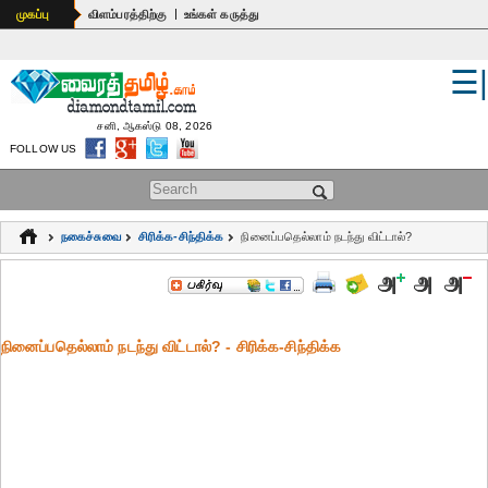
|
முகப்பு
விளம்பரத்திற்கு
உங்கள் கருத்து
☰
உலகம்
இந்தியா
சனி, ஆகஸ்டு 08, 2026
FOLLOW US
பொதுஅறிவு
Search form
கல்வி
நகைச்சுவை
சிரிக்க-சிந்திக்க
நினைப்பதெல்லாம் நடந்து விட்டால்?
ஆன்மிகம்
ஜோதிடம்
நினைப்பதெல்லாம் நடந்து விட்டால்? - சிரிக்க-சிந்திக்க
மருத்துவம்
கலைகள்
பெண்கள்
நகைச்சுவை