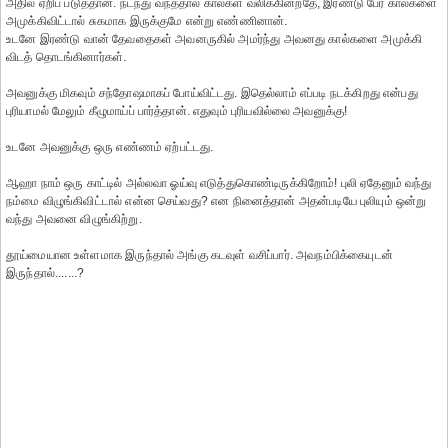
அதில் ஏறிப் படுத்தான். நடந்து வந்ததால் கால்கள் வலிக்கின்றதே, இரண்டு பேர் கால்களை
அமுக்கிவிட்டால் சுகமாக இருக்குமே என்று எண்ணினான்.
உடனே இரண்டு வான் தேவதைகள் அவனருகில் அமர்ந்து அவனது கால்களை அமுக்கி
விடத் தொடங்கினார்கள்.
அவனுக்கு மிகவும் சந்தோஷமாகப் போய்விட்டது. இதெல்லாம் எப்படி நடக்கிறது என்பது
புரியாமல் மேலும் கீழுமாய்ப் பார்த்தான். எதுவும் புரியவில்லை அவனுக்கு!
உடனே அவனுக்கு ஒரு எண்ணம் ஏற்பட்டது.
ஆஹா நாம் ஒரு காட்டில் அல்லவா ஓய்வு எடுத்துகொண்டிருக்கிறோம்! புலி ஏதேனும் வந்து
நம்மை விழுங்கிவிட்டால் என்ன செய்வது? என நினைத்தான் அதன்படியே புலியும் ஒன்று
வந்து அவனை விழுங்கிற்று.
தூய்மையான உள்ளமாக இருந்தால் அங்கு கடவுள் வசிப்பார். அவநம்பிக்கையுடன்
இருந்தால்.......?