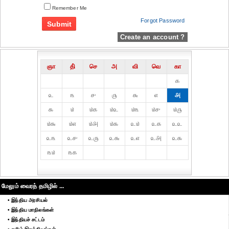
Remember Me
Forgot Password
Create an account ?
ஞா
தி்
செ
அ
வி
வெ
கா
௧
௨
௩
௪
௫
௬
௭
௮
௯
௰
௰௧
௰௨
௰௩
௰௪
௰௫
௰௬
௰௭
௰௮
௰௯
௨௰
௨௧
௨௨
௨௩
௨௪
௨௫
௨௬
௨௭
௨௮
௨௯
௩௰
௩௧
மேலும் வைரத் தமிழில் ...
• இந்திய அரசியல்
• இந்திய மாநிலங்கள்
• இந்தியச் சட்டம்