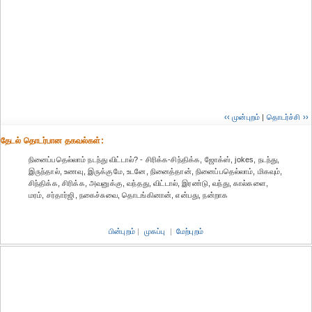
‹‹ முன்புறம்
|
தொடர்ச்சி ››
தேட‌ல் தொட‌ர்பான தகவ‌ல்க‌ள்:
நினைப்பதெல்லாம் நடந்து விட்டால்? - சிரிக்க-சிந்திக்க, ஜோக்ஸ், jokes, நடந்து,
இருந்தால், உணவு, இருக்குமே, உடனே, நினைத்தான், நினைப்பதெல்லாம், மிகவும்,
சிந்திக்க, சிரிக்க, அவனுக்கு, வந்தது, விட்டால், இரண்டு, வந்து, கால்களை,
மரம், சர்தார்ஜி, நகைச்சுவை, தொடங்கினான், என்பது, நன்றாக
பின்புறம்
|
முகப்பு
|
மேற்புறம்