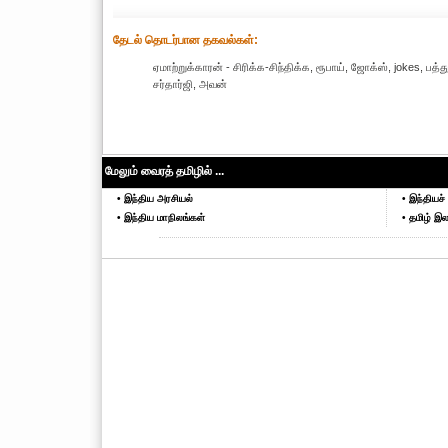
தேட‌ல் தொட‌ர்பான தகவ‌ல்க‌ள்:
ஏமாற்றுக்காரன் - சிரிக்க-சிந்திக்க, ரூபாய், ஜோக்ஸ், jokes, ப
சர்தார்ஜி, அவன்
மேலும் வைரத் தமிழில் ...
• இந்திய அரசியல்
• இந்தியச் 
• இந்திய மாநிலங்கள்
• தமிழ் இல