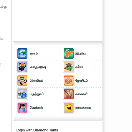
பத்து
்.
உலகம்
இந்தியா
ய்
பொதுஅறிவு
கல்வி
ஆன்மிகம்
ஜோதிடம்
மருத்துவம்
கலைகள்
பெண்கள்
நகைச்சுவை
Login with Diamond Tamil