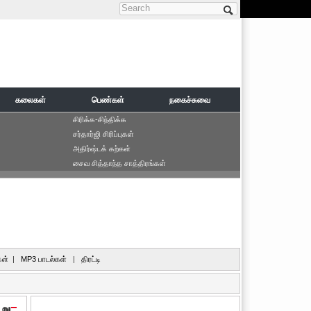
Search form
கலைகள்
பெண்கள்
நகைச்சுவை
சிரிக்க-சிந்திக்க
சர்தார்ஜி சிரிப்புகள்
அதிர்ஷ்டக் கற்கள்
சைவ சித்தாந்த சாத்திரங்கள்
ள்
|
MP3 பாடல்கள்
|
திரட்டி