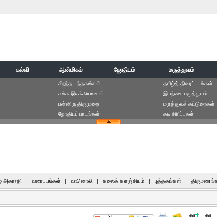
கல்வி
ஆன்மிகம்
ஜோதிடம்
மருத்துவம்
சிறந்த புத்தகங்கள்
தமிழ்த் திரைப்படங்கள்
சங்க இலக்கியங்கள்
இயற்கை மருத்துவம்
பன்னிரு திருமுறை
மருத்துவக் கட்டுரைகள்
ஜோதிடப் பாடங்கள்
கடி சிரிப்புகள்
் அகராதி
|
வரைபடங்கள்
|
வானொலி
|
கலைக் களஞ்சியம்
|
புத்தகங்கள்
|
திருமணங்க