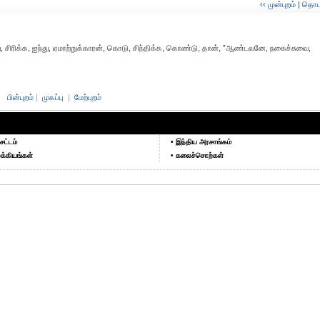
‹‹ முன்புறம்
|
தொடர்
த்து, சிரிக்க, ஐந்து, ஏமாற்றுக்காரன், கொடு, சிந்திக்க, கொண்டு, தான், ”ஆண்டவனே, நகைச்சுவை,
பின்புறம்
|
முகப்பு
|
மேற்புறம்
சட்டம்
• இந்திய அரசாங்கம்
க்கியங்கள்
• கலைச்சொற்கள்