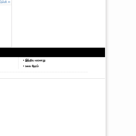
ச்சி ››
• இந்திய வரலாறு
• உலக நேரம்