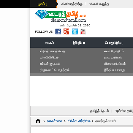
|
முகப்பு
விளம்பரத்திற்கு
உங்கள் கருத்து
சனி, ஆகஸ்டு 08, 2026
FOLLOW US
உலகம்
இந்தியா
பொதுஅறிவு
ஸ்ரீமத்பகவத்கீதை
எ‌ண் ஜோ‌திட‌ம்
திருவிவிலியம்
உலக நாடுகள்
உங்கள் ஜாதகம்
விளையாட்டுகள்
திருமணப் பொருத்தம்
இந்திய வரலாறு
தமிழ்த் தேடல்
|
ஆங்கில-தமிழ
நகைச்சுவை
சிரிக்க-சிந்திக்க
ஏமாற்றுக்காரன்