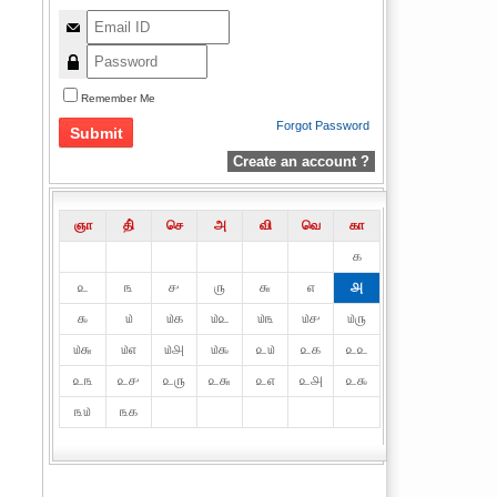
Remember Me
Forgot Password
Create an account ?
ஞா
தி்
செ
அ
வி
வெ
கா
௧
௨
௩
௪
௫
௬
௭
௮
௯
௰
௰௧
௰௨
௰௩
௰௪
௰௫
௰௬
௰௭
௰௮
௰௯
௨௰
௨௧
௨௨
௨௩
௨௪
௨௫
௨௬
௨௭
௨௮
௨௯
௩௰
௩௧