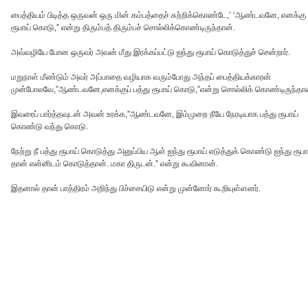
பைத்தியம் பிடித்த ஒருவன் ஒரு மின் கம்பத்தைச் சுற்றிக்கொண்டே,’ ‘ஆண்டவனே, எனக்கு 
ரூபாய் கொடு,” என்று திரும்பத் திரும்பச் சொல்லிக்கொண்டிருந்தான்.
அவ்வழியே போன ஒருவர் அவன் மீது இரக்கப்பட்டு ஐந்து ரூபாய் கொடுத்துச் சென்றார்.
மறுநாள் மீண்டும் அவர் அப்பாதை வழியாக வரும்போது அந்தப் பைத்தியக்காரன்
முன்போலவே,”ஆண்டவனே,எனக்குப் பத்து ரூபாய் கொடு,”என்று சொல்லிக் கொண்டிருந்தான
இவரைப் பார்த்தவுடன் அவன் உரக்க,”ஆண்டவனே, இம்முறை நீயே நேரடியாக பத்து ரூபாய்
கொண்டு வந்து கொடு.
நேற்று நீ பத்து ரூபாய் கொடுத்து அனுப்பிய ஆள் ஐந்து ரூபாய் எடுத்துக் கொண்டு ஐந்து ரூபா
தான் என்னிடம் கொடுத்தான். மகா திருடன்.” என்று கூவினான்.
இதனால் தான் பாத்திரம் அறிந்து பிச்சையிடு என்று முன்னோர் கூறியுள்ளனர்.