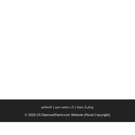
நாங்கள்
|
தள வரைபடம்
|
தொடர்புக்கு
© 2020-25 DiamondTamil.com Website (
Read Copyright
)