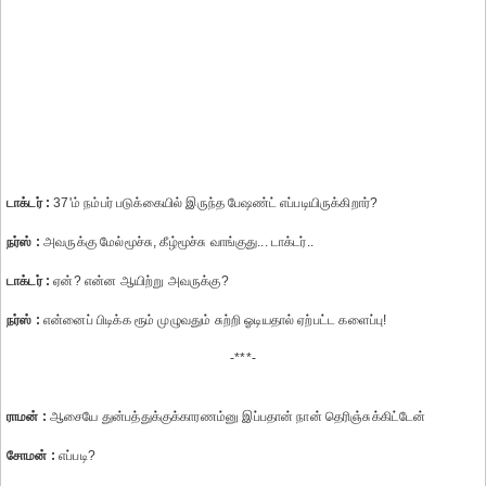
டாக்டர் :
37'ம் நம்பர் படுக்கையில் இருந்த பேஷண்ட் எப்படியிருக்கிறார்?
நர்ஸ் :
அவருக்கு மேல்மூச்சு, கீழ்மூச்சு வாங்குது... டாக்டர்..
டாக்டர் :
ஏன்? என்ன ஆயிற்று அவருக்கு?
நர்ஸ் :
என்னைப் பிடிக்க ரூம் முழுவதும் சுற்றி ஓடியதால் ஏற்பட்ட களைப்பு!
-***-
ராமன் :
ஆசையே துன்பத்துக்குக்காரணம்னு இப்பதான் நான் தெரிஞ்சுக்கிட்டேன்
சோமன் :
எப்படி?