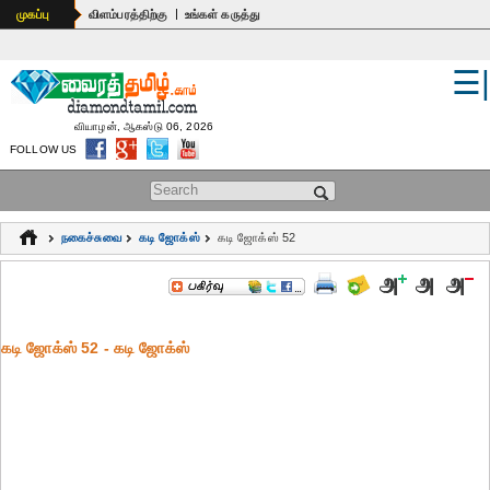
|
முகப்பு
விளம்பரத்திற்கு
உங்கள் கருத்து
☰
உலகம்
இந்தியா
வியாழன், ஆகஸ்டு 06, 2026
FOLLOW US
பொதுஅறிவு
Search form
கல்வி
நகைச்சுவை
கடி ஜோக்ஸ்
கடி ஜோக்ஸ் 52
ஆன்மிகம்
ஜோதிடம்
கடி ஜோக்ஸ் 52 - கடி ஜோக்ஸ்
மருத்துவம்
கலைகள்
பெண்கள்
நகைச்சுவை