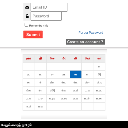
Remember Me
Forgot Password
Create an account ?
ஞா
தி்
செ
அ
வி
வெ
கா
௧
௨
௩
௪
௫
௬
௭
௮
௯
௰
௰௧
௰௨
௰௩
௰௪
௰௫
௰௬
௰௭
௰௮
௰௯
௨௰
௨௧
௨௨
௨௩
௨௪
௨௫
௨௬
௨௭
௨௮
௨௯
௩௰
௩௧
மேலும் வைரத் தமிழில் ...