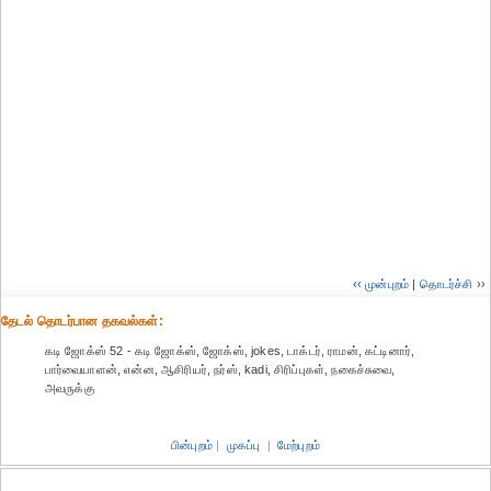
‹‹ முன்புறம்
|
தொடர்ச்சி ››
தேட‌ல் தொட‌ர்பான தகவ‌ல்க‌ள்:
கடி ஜோக்ஸ் 52 - கடி ஜோக்ஸ், ஜோக்ஸ், jokes, டாக்டர், ராமன், கட்டினார்,
பார்வையாளன், என்ன, ஆசிரியர், நர்ஸ், kadi, சிரிப்புகள், நகைச்சுவை,
அவருக்கு
பின்புறம்
|
முகப்பு
|
மேற்புறம்