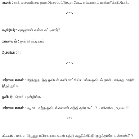
ராமன் :
என் மனைவியை நான்ஆசைப்பட்டுத் தானே... கல்யாணம் பண்ணிக்கிட்டேன்.
-***-
ஆசிரியர் :
ஷாஜகான் என்ன கட்டினார்?
மாணவன் :
லுங்கி கட்டினார்.
ஆசிரியர் :
!!
-***-
பார்வையாளன் :
நேத்து நடந்த ஓவியக் கண்காட்சியில உங்க ஓவியம் தான் பாக்குற மாதிரி
இருந்துச்சு.
ஓவியர் :
ரொம்ப நன்றிங்க.
பார்வையாளன் :
ஆமா.. மத்த ஓவியங்களைச் சுத்தி ஒரே கூட்டம். பாக்கவே முடியல.!!!
-***-
பட்டாஸ் :
மாப்ள அருணு ரயில் பயணங்கள் பத்தி எழுதிக்கிட்டு இருந்தானே என்னாச்சி ?