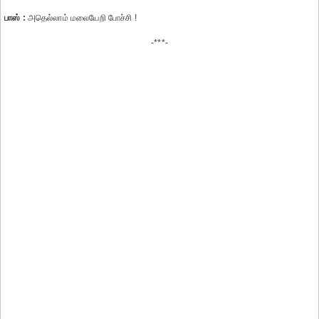
பாஸ் :
அதெல்லாம் மலையேறி போச்சி !
-***-