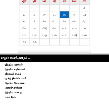
ஞா
தி்
செ
அ
வி
வெ
கா
௧
௨
௩
௪
௫
௬
௭
௮
௯
௰
௰௧
௰௨
௰௩
௰௪
௰௫
௰௬
௰௭
௰௮
௰௯
௨௰
௨௧
௨௨
௨௩
௨௪
௨௫
௨௬
௨௭
௨௮
௨௯
௩௰
௩௧
மேலும் வைரத் தமிழில் ...
• இந்திய அரசியல்
• இந்திய மாநிலங்கள்
• இந்தியச் சட்டம்
• தமிழ் இலக்கியங்கள்
• இந்திய அரசாங்கம்
• கலைச்சொற்கள்
• இந்திய வரலாறு
• உலக நேரம்