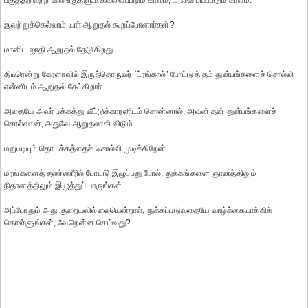
பகுத்தறிவற்ற விலங்குகளும் கவலைப்படும் காலம், அவை பயப்படும் காலம்.
இவற்றுக்கெல்லாம் யார் ஆறுதல் கூறப்போனார்கள்?
மானிட ஜாதி ஆறுதல் தேடுகிறது.
திடீரென்று கேரளாவில் இருந்தொருவர் `ட்ரங்கால்’ போட்டுத் தம் துன்பங்களைச் சொல்லி
என்னிடம் ஆறுதல் கேட்கிறார்.
அதையே அவர் பக்கத்து வீட்டுக்காரனிடம் சொன்னால், அவன் தன் துன்பங்களைச்
சொல்வான்; அதுவே ஆறுதலாகி விடும்.
மறுபடியும் தொடக்கத்தைச் சொல்லி முடிக்கிறேன்.
மரங்களைத் தண்ணீரில் போட்டு இழுப்பது போல், துக்கங்களை ஞானத்திலும்
நிதானத்திலும் இழுத்துப் பாருங்கள்.
அப்போதும் அது குறையவில்லையென்றால், துக்கப்படுவதையே வாழ்க்கையாக்கிக்
கொள்ளுங்கள்; வேறென்ன செய்வது?