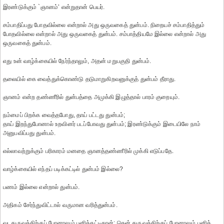
இரண்டுக்கும் `ஞானம்’ என்றுதான் பெயர்.
சம்பாதிப்பது போதவில்லை என்றால் அது ஒருவகைத் துன்பம். நிறையச் சம்பாதித்தும்
போதவில்லை என்றால் அது ஒருவகைத் துன்பம். சம்பாத்தியமே இல்லை என்றால் அது
ஒருவகைத் துன்பம்.
எது உன் வாழ்க்கையில் நேர்ந்தாலும், அதன் மறுபகுதி துன்பம்.
தலையில் கை வைத்துக்கொண்டு தடுமாறுகிறவனுக்குத் துன்பம் தீராது.
ஞானம் என்ற தண்ணீரில் துன்பத்தை அமுக்கி இழுத்தால் பாரம் குறையும்.
நம்மைப் பிறக்க வைத்தபோது, தாய் பட்டது துன்பம்;
தாய் இறந்துபோனால் உறவினர் படப்போவது துன்பம்; இரண்டுக்கும் இடையிலே நாம்
அனுபவிப்பது துன்பம்.
எல்லாவற்றுக்கும் பரிகாரம் மனதை ஞானத்தண்ணீரில் முக்கி எடுப்பதே.
வாழ்க்கையில் எந்தப் படிக்கட்டில் துன்பம் இல்லை?
பணம் இல்லை என்றால் துன்பம்.
அதிகம் சேர்ந்துவிட்டால் வருமான வரித்துன்பம்.
வடதுருவத்திற்குப் போனாலும் பனிக்கட்டிதான்; தென் துருவத்திற்குப் போனாலும் பனிக்