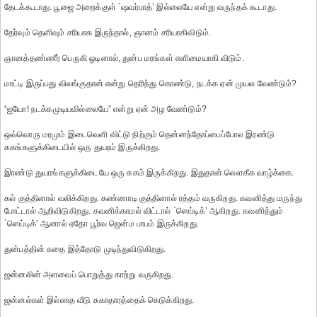
தேடக்கூடாது. பூஜை அறைக்குள் `ஷவர்பாத்’ இல்லையே என்று வருந்தக் கூடாது.
தேர்வும் தெளிவும் சரியாக இருந்தால், ஞானம் சரியாகிவிடும்.
ஞானத்தண்ணீர் பெருகி ஓடினால், துன்ப மரங்கள் எளிமையாகி விடும்.
மாட்டி இருப்பது விலங்குதான் என்று தெரிந்து கொண்டு, நடக்க ஏன் முயல வேண்டும்?
“ஐயோ! நடக்கமுடியவில்லையே” என்று ஏன் அழ வேண்டும்?
ஒவ்வொரு மரமும் இடைவெளி விட்டு நிற்கும் தென்னந்தோப்பைப்போல இரண்டு
சுகங்களுக்கிடையில் ஒரு துயரம் இருக்கிறது.
இரண்டு துயரங்களுக்கிடையே ஒரு சுகம் இருக்கிறது. இதுதான் லெளகீக வாழ்க்கை.
கல் குத்தினால் வலிக்கிறது. கண்ணாடி குத்தினால் ரத்தம் வருகிறது. கவனித்து மருந்து
போட்டால் ஆறிவிடுகிறது. கவனிக்காமல் விட்டால் `ஸெப்டிக்’ ஆகிறது. கவனித்தும்
`ஸெப்டிக்’ ஆனால் ஏதோ பூர்வ ஜென்ம பாபம் இருக்கிறது.
துன்பத்தின் கதை இத்தோடு முடிந்துவிடுகிறது.
ஜன்னலின் அளவைப் பொறுத்து காற்று வருகிறது.
ஜன்னல்கள் இல்லாத வீடு சுகாதாரத்தைக் கெடுக்கிறது.