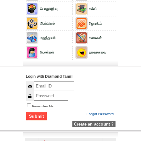
பொதுஅறிவு
கல்வி
ஆன்மிகம்
ஜோதிடம்
மருத்துவம்
கலைகள்
பெண்கள்
நகைச்சுவை
Login with Diamond Tamil
Remember Me
Forgot Password
Create an account ?