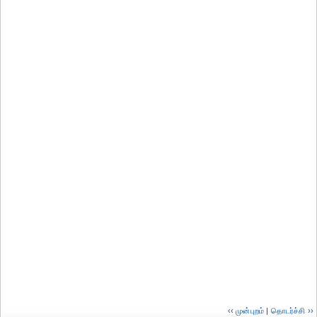
‹‹ முன்புறம்
|
தொடர்ச்சி ››