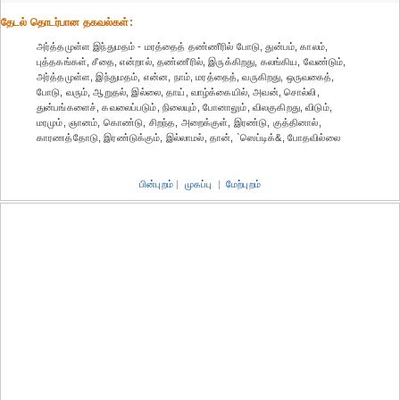
தேட‌ல் தொட‌ர்பான தகவ‌ல்க‌ள்:
அர்த்தமுள்ள இந்துமதம் - மரத்தைத் தண்ணீரில் போடு, துன்பம், காலம்,
புத்தகங்கள், சீதை, என்றால், தண்ணீரில், இருக்கிறது, கலங்கிய, வேண்டும்,
அர்த்தமுள்ள, இந்துமதம், என்ன, நாம், மரத்தைத், வருகிறது, ஒருவகைத்,
போடு, வரும், ஆறுதல், இல்லை, தாய், வாழ்க்கையில், அவன், சொல்லி,
துன்பங்களைச், கவலைப்படும், நிலையும், போனாலும், விலகுகிறது, விடும்,
மரமும், ஞானம், கொண்டு, சிறந்த, அறைக்குள், இரண்டு, குத்தினால்,
காரணத்தோடு, இரண்டுக்கும், இல்லாமல், தான், `ஸெப்டிக்&, போதவில்லை
பின்புறம்
|
முகப்பு
|
மேற்புறம்