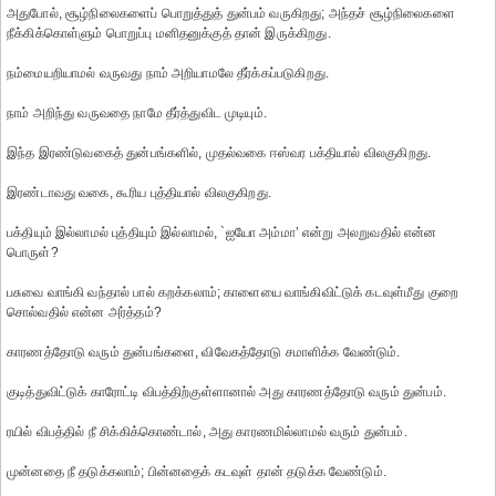
அதுபோல், சூழ்நிலைகளைப் பொறுத்துத் துன்பம் வருகிறது; அந்தச் சூழ்நிலைகளை
நீக்கிக்கொள்ளும் பொறுப்பு மனிதனுக்குத் தான் இருக்கிறது.
நம்மையறியாமல் வருவது நாம் அறியாமலே தீர்க்கப்படுகிறது.
நாம் அறிந்து வருவதை நாமே தீர்த்துவிட முடியும்.
இந்த இரண்டுவகைத் துன்பங்களில், முதல்வகை ஈஸ்வர பக்தியால் விலகுகிறது.
இரண்டாவது வகை, கூரிய புத்தியால் விலகுகிறது.
பக்தியும் இல்லாமல் புத்தியும் இல்லாமல், `ஐயோ அம்மா’ என்று அலறுவதில் என்ன
பொருள்?
பசுவை வாங்கி வந்தால் பால் கறக்கலாம்; காளையை வாங்கிவிட்டுக் கடவுள்மீது குறை
சொல்வதில் என்ன அர்த்தம்?
காரணத்தோடு வரும் துன்பங்களை, விவேகத்தோடு சமாளிக்க வேண்டும்.
குடித்துவிட்டுக் காரோட்டி விபத்திற்குள்ளானால் அது காரணத்தோடு வரும் துன்பம்.
ரயில் விபத்தில் நீ சிக்கிக்கொண்டால், அது காரணமில்லாமல் வரும் துன்பம்.
முன்னதை நீ தடுக்கலாம்; பின்னதைக் கடவுள் தான் தடுக்க வேண்டும்.