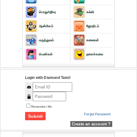
பொதுஅறிவு
கல்வி
ஆன்மிகம்
ஜோதிடம்
மருத்துவம்
கலைகள்
பெண்கள்
நகைச்சுவை
Login with Diamond Tamil
Remember Me
Forgot Password
Create an account ?