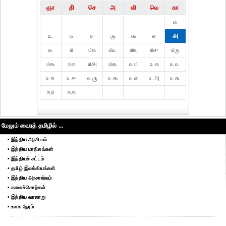
ஞா
தி்
செ
அ
வி
வெ
கா
௧
௨
௩
௪
௫
௬
௭
௮
௯
௰
௰௧
௰௨
௰௩
௰௪
௰௫
௰௬
௰௭
௰௮
௰௯
௨௰
௨௧
௨௨
௨௩
௨௪
௨௫
௨௬
௨௭
௨௮
௨௯
௩௰
௩௧
மேலும் வைரத் தமிழில் ...
• இந்திய அரசியல்
• இந்திய மாநிலங்கள்
• இந்தியச் சட்டம்
• தமிழ் இலக்கியங்கள்
• இந்திய அரசாங்கம்
• கலைச்சொற்கள்
• இந்திய வரலாறு
• உலக நேரம்