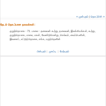
‹‹ முன்புறம்
|
தொடர்ச்சி ››
தேட‌ல் தொட‌ர்பான தகவ‌ல்க‌ள்:
குறுந்தொகை - 71. பாலை - தலைவன் கூற்று, தலைவன், இலக்கியங்கள், கூற்று,
குறுந்தொகை, பாலை, மகள், வேண்டுமென்று, செல்வம், வைப்பெனின்,
இவளைப், எட்டுத்தொகை, சங்க, மருந்தெனின்
பின்புறம்
|
முகப்பு
|
மேற்புறம்