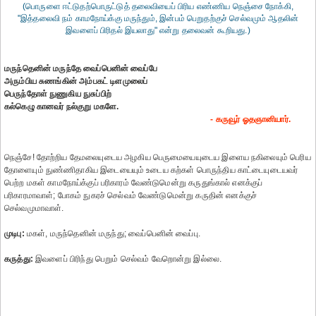
(பொருளை ஈட்டுதற்பொருட்டுத் தலைவியைப் பிரிய எண்ணிய நெஞ்சை நோக்கி,
"இத்தலைவி நம் காமநோய்க்கு மருந்தும், இன்பம் பெறுதற்குச் செல்வமும் ஆதலின்
இவளைப் பிரிதல் இயலாது" என்று தலைவன் கூறியது.)
மருந்தெனின் மருந்தே வைப்பெனின் வைப்பே
அரும்பிய சுணங்கின் அம்பகட் டிளமுலைப்
பெருந்தோள் நுணுகிய நுசுப்பிற்
கல்கெழு கானவர் நல்குறு மகளே.
- கருவூர் ஓதஞானியார்.
நெஞ்சே! தோற்றிய தேமலையுடைய அழகிய பெருமையையுடைய இளைய நகிலையும் பெரிய
தோளையும் நுண்ணிதாகிய இடையையும் உடைய கற்கள் பொருந்திய காட்டையுடையவர்
பெற்ற மகள் காமநோய்க்குப் பரிகாரம் வேண்டுமென்று கருதுங்கால் எனக்குப்
பரிகாரமாவாள்; போகம் நுகரச் செல்வம் வேண்டுமென்று கருதின் எனக்குச்
செல்வமுமாவாள்.
முடிபு:
மகள், மருந்தெனின் மருந்து; வைப்பெனின் வைப்பு.
கருத்து:
இவளைப் பிரிந்து பெறும் செல்வம் வேறொன்று இல்லை.