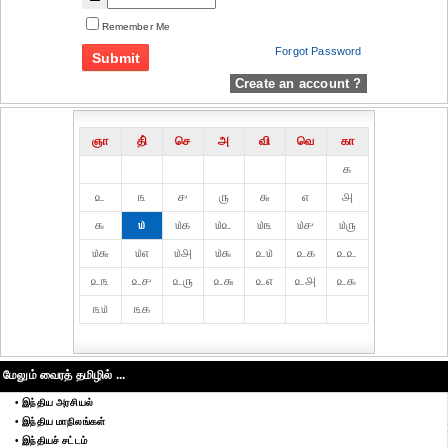
Remember Me
Forgot Password
Create an account ?
ஞா
தி்
செ
அ
வி
வெ
கா
௧
௨
௩
௪
௫
௬
௭
௮
௯
௰
௰௧
௰௨
௰௩
௰௪
௰௫
௰௬
௰௭
௰௮
௰௯
௨௰
௨௧
௨௨
௨௩
௨௪
௨௫
௨௬
௨௭
௨௮
௨௯
௩௰
௩௧
மேலும் வைரத் தமிழில் ...
• இந்திய அரசியல்
• இந்திய மாநிலங்கள்
• இந்தியச் சட்டம்