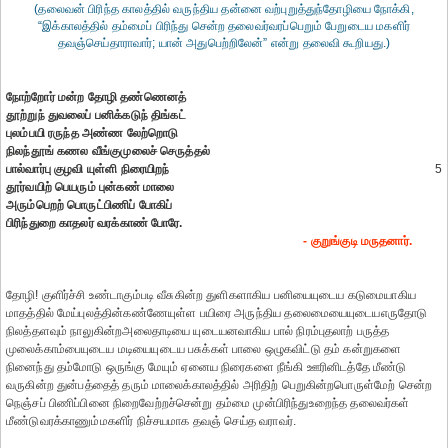
(தலைவன் பிரிந்த காலத்தில் வருந்திய தன்னை வற்புறுத்துந்தோழியை நோக்கி,
“இக்காலத்தில் தம்மைப் பிரிந்து சென்ற தலைவர்வரப்பெறும் பேறுடைய மகளிர்
தவஞ்செய்தாராவார்; யான் அதுபெற்றிலேன்” என்று தலைவி கூறியது.)
நோற்றோர் மன்ற தோழி தண்ணெனத்
தூற்றுந் துவலைப் பனிக்கடுந் திங்கட்
புலம்பயி ரருந்த அண்ண லேற்றொடு
நிலந்தூங் கணல வீங்குமுலைச் செருத்தல்
பால்வார்பு குழவி யுள்ளி நிரையிறந்
5
தூர்வயிற் பெயரும் புன்கண் மாலை
அரும்பெறற் பொருட்பிணிப் போகிப்
பிரிந்துறை காதலர் வரக்காண் போரே.
- குறுங்குடி மருதனார்.
தோழி! குளிர்ச்சி உண்டாகும்படி வீசுகின்ற துளிகளாகிய பனியையுடைய கடுமையாகிய
மாதத்தில் மேய்புலத்தின்கண்ணேயுள்ள பயிரை அருந்திய தலைமையையுடையஎருதோடு
நிலத்தளவும் நாலுகின்றஅலைதாடியை யுடையனவாகிய பால் நிரம்புதலாற் பருத்த
முலைக்காம்பையுடைய மடியையுடைய பசுக்கள் பாலை ஒழுகவிட்டு தம் கன்றுகளை
நினைந்து தம்மோடு ஒருங்கு மேயும் ஏனைய நிரைகளை நீங்கி ஊரினிடத்தே மீண்டு
வருகின்ற துன்பத்தைத் தரும் மாலைக்காலத்தில் அரிதிற் பெறுகின்றபொருள்மேற் சென்ற
நெஞ்சப் பிணிப்பினை நிறைவேற்றச்சென்று தம்மை முன்பிரிந்துஉறைந்த தலைவர்கள்
மீண்டுவரக்காணும்மகளிர் நிச்சயமாக தவஞ் செய்த வராவர்.