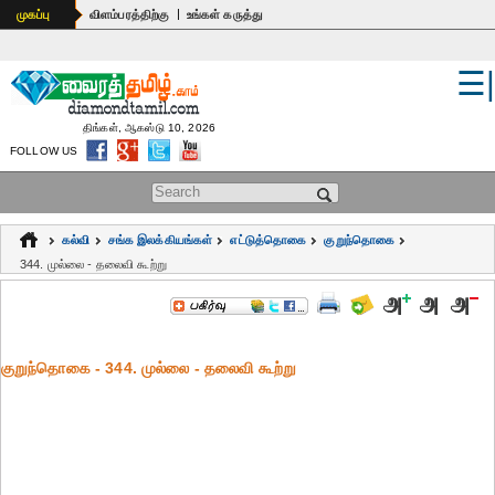
|
முகப்பு
விளம்பரத்திற்கு
உங்கள் கருத்து
☰
உலகம்
இந்தியா
திங்கள், ஆகஸ்டு 10, 2026
FOLLOW US
பொதுஅறிவு
Search form
கல்வி
கல்வி
சங்க இலக்கியங்கள்
எட்டுத்தொகை
குறுந்தொகை
ஆன்மிகம்
344. முல்லை - தலைவி கூற்று
ஜோதிடம்
மருத்துவம்
குறுந்தொகை - 344. முல்லை - தலைவி கூற்று
கலைகள்
பெண்கள்
நகைச்சுவை