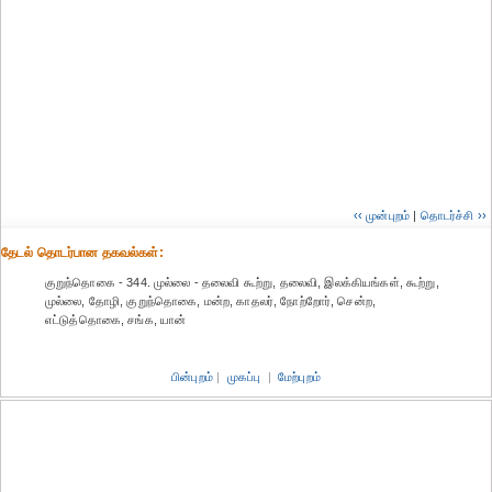
‹‹ முன்புறம்
|
தொடர்ச்சி ››
தேட‌ல் தொட‌ர்பான தகவ‌ல்க‌ள்:
குறுந்தொகை - 344. முல்லை - தலைவி கூற்று, தலைவி, இலக்கியங்கள், கூற்று,
முல்லை, தோழி, குறுந்தொகை, மன்ற, காதலர், நோற்றோர், சென்ற,
எட்டுத்தொகை, சங்க, யான்
பின்புறம்
|
முகப்பு
|
மேற்புறம்