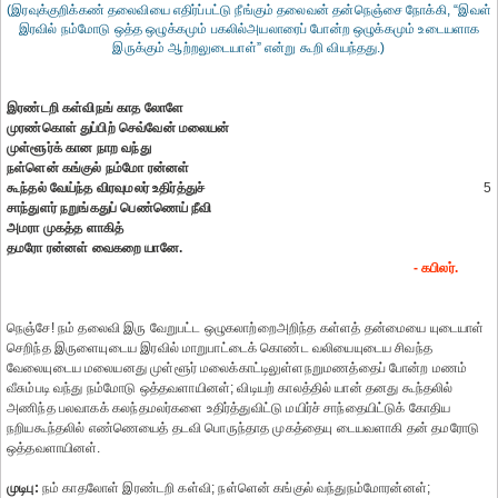
(இரவுக்குறிக்கண் தலைவியை எதிர்ப்பட்டு நீங்கும் தலைவன் தன்நெஞ்சை நோக்கி, “இவள்
இரவில் நம்மோடு ஒத்த ஒழுக்கமும் பகலில்அயலாரைப் போன்ற ஒழுக்கமும் உடையளாக
இருக்கும் ஆற்றலுடையாள்” என்று கூறி வியந்தது.)
இரண்டறி கள்விநங் காத லோளே
முரண்கொள் துப்பிற் செவ்வேன் மலையன்
முள்ளூர்க் கான நாற வந்து
நள்ளென் கங்குல் நம்மோ ரன்னள்
கூந்தல் வேய்ந்த விரவுமலர் உதிர்த்துச்
5
சாந்துளர் நறுங்கதுப் பெண்ணெய் நீவி
அமரா முகத்த ளாகித்
தமரோ ரன்னள் வைகறை யானே.
- கபிலர்.
நெஞ்சே! நம் தலைவி இரு வேறுபட்ட ஒழுகலாற்றைஅறிந்த கள்ளத் தன்மையை யுடையாள்
செறிந்த இருளையுடைய இரவில் மாறுபாட்டைக் கொண்ட வலியையுடைய சிவந்த
வேலையுடைய மலையனது முள்ளூர் மலைக்காட்டிலுள்ளநறுமணத்தைப் போன்ற மணம்
வீசும்படி வந்து நம்மோடு ஒத்தவளாயினள்; விடியற் காலத்தில் யான் தனது கூந்தலில்
அணிந்த பலவாகக் கலந்தமலர்களை உதிர்த்துவிட்டு மயிர்ச் சாந்தையிட்டுக் கோதிய
நறியகூந்தலில் எண்ணெயைத் தடவி பொருந்தாத முகத்தையு டையவளாகி தன் தமரோடு
ஒத்தவளாயினள்.
முடிபு:
நம் காதலோள் இரண்டறி கள்வி; நள்ளென் கங்குல் வந்துநம்மோரன்னள்;