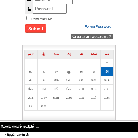
Remember Me
Forgot Password
Create an account ?
ஞா
தி்
செ
அ
வி
வெ
கா
௧
௨
௩
௪
௫
௬
௭
௮
௯
௰
௰௧
௰௨
௰௩
௰௪
௰௫
௰௬
௰௭
௰௮
௰௯
௨௰
௨௧
௨௨
௨௩
௨௪
௨௫
௨௬
௨௭
௨௮
௨௯
௩௰
௩௧
மேலும் வைரத் தமிழில் ...
• இந்திய அரசியல்