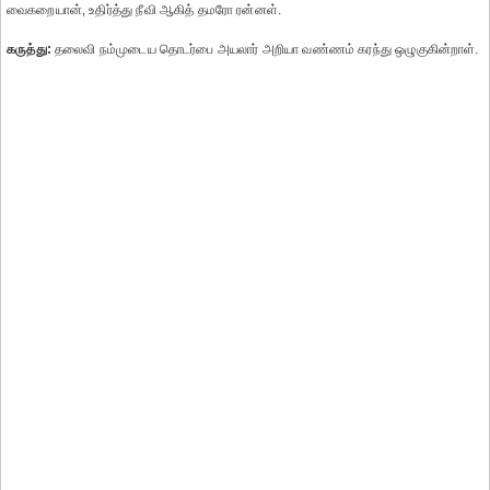
வைகறையான், உதிர்த்து நீவி ஆகித் தமரோ ரன்னள்.
கருத்து:
தலைவி நம்முடைய தொடர்பை அயலார் அறியா வண்ணம் கரந்து ஒழுகுகின்றாள்.