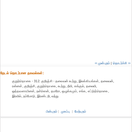
‹‹ முன்புறம்
|
தொடர்ச்சி ››
தேட‌ல் தொட‌ர்பான தகவ‌ல்க‌ள்:
குறுந்தொகை - 312. குறிஞ்சி - தலைவன் கூற்று, இலக்கியங்கள், தலைவன்,
ரன்னள், குறிஞ்சி, குறுந்தொகை, கூற்று, நீவி, கங்குல், தலைவி,
ஒத்தவளாயினள், நள்ளென், தமரோ, ஒழுக்கமும், சங்க, எட்டுத்தொகை,
இரவில், நம்மோடு, இரண்டறி, வந்து
பின்புறம்
|
முகப்பு
|
மேற்புறம்