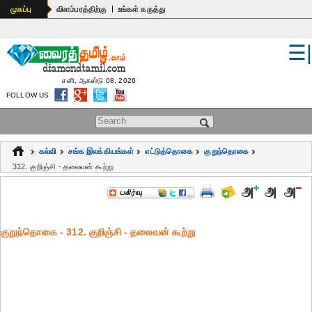
|
முகப்பு
விளம்பரத்திற்கு
உங்கள் கருத்து
☰
உலகம்
இந்தியா
சனி, ஆகஸ்டு 08, 2026
FOLLOW US
பொதுஅறிவு
Search form
கல்வி
கல்வி
சங்க இலக்கியங்கள்
எட்டுத்தொகை
குறுந்தொகை
ஆன்மிகம்
312. குறிஞ்சி - தலைவன் கூற்று
ஜோதிடம்
மருத்துவம்
குறுந்தொகை - 312. குறிஞ்சி - தலைவன் கூற்று
கலைகள்
பெண்கள்
நகைச்சுவை