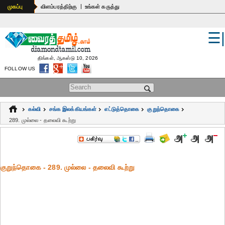
|
முகப்பு
விளம்பரத்திற்கு
உங்கள் கருத்து
☰
உலகம்
இந்தியா
திங்கள், ஆகஸ்டு 10, 2026
FOLLOW US
பொதுஅறிவு
Search form
கல்வி
கல்வி
சங்க இலக்கியங்கள்
எட்டுத்தொகை
குறுந்தொகை
ஆன்மிகம்
289. முல்லை - தலைவி கூற்று
ஜோதிடம்
மருத்துவம்
குறுந்தொகை - 289. முல்லை - தலைவி கூற்று
கலைகள்
பெண்கள்
நகைச்சுவை