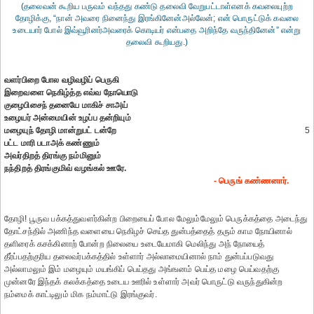
(தலைவன் கூறிய பருவம் வந்தது கண்டு தலைவி வேறுபட்டாள்எனக் கவலையுற்ற
தோழிக்கு, “நான் அவரை நினைந்து இரங்கினேன்அல்லேன்; என் பொருட்டுக் கவலை
உடையார் போல் இவ்வூரினர்அவரைக் கொடியர் என்பதை அறிந்தே வருந்தினேன்” என்று
தலைவி கூறியது.)
வளர்பிறை போல வழிவழிப் பெருகி
இறைவளை நெகிழ்த்த எவ்வ நோயொடு
குழைபிசைந் தனையே மாகிச் சாஅய்
உழையர் அன்மையின் உழப்ப தன்றியும்
மழையுந் தோழி மான்றுபட் டன்றே
5
பட்ட மாரி படாஅக் கண்ணும்
அவர்திறத் திரங்கு நம்மினும்
நந்திறத் திரங்குமிவ் வழங்கல் ஊரே.
- பெருங் கண்ணனார்.
தோழி! பூருவ பக்கத்துவளர்கின்ற பிறையைப் போல மேலும்மேலும் பெருக்கத்தை அடைந்து
தோட்சந்தில் அணிந்த வளையை நெகிழச் செய்த துன்பத்தைத் தரும் காம நோயினால்
தளிரைக் கசக்கினாற் போன்ற நிலையை உடையேமாகி மெலிந்து அந் நோயைத்
தீர்ப்பதற்குரிய தலைவர்பக்கத்தில் உள்ளார் அல்லாமையினால் நாம் துன்பப்படுவது
அல்லாமலும் இம் மழையும் மயங்கிப் பெய்தது அங்ஙனம் பெய்த மழை பெய்வதற்கு
முன்னரே இந்தக் கலக்கத்தை உடைய ஊரில் உள்ளார் அவர் பொருட்டு வருந்துகின்ற
நம்மைக் காட்டிலும் மிக நம்மாட்டு இரங்குவர்.