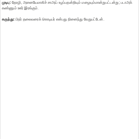
முடிபு:
தோழி, அனையேமாகிச் சாஅய் உழப்பதன்றியும் மழையும்மான்றுபட்டன்று; படாஅக்
கண்ணும் ஊர் இரங்கும்.
கருத்து:
பிறர் தலைவரைக் கொடியர் என்பது நினைந்து வேறுபட்டேன்.