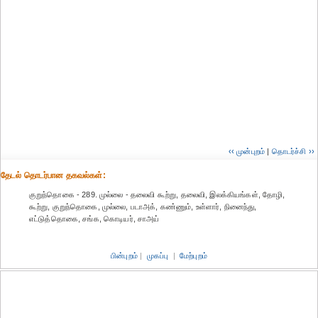
‹‹ முன்புறம்
|
தொடர்ச்சி ››
தேட‌ல் தொட‌ர்பான தகவ‌ல்க‌ள்:
குறுந்தொகை - 289. முல்லை - தலைவி கூற்று, தலைவி, இலக்கியங்கள், தோழி,
கூற்று, குறுந்தொகை, முல்லை, படாஅக், கண்ணும், உள்ளார், நினைந்து,
எட்டுத்தொகை, சங்க, கொடியர், சாஅய்
பின்புறம்
|
முகப்பு
|
மேற்புறம்