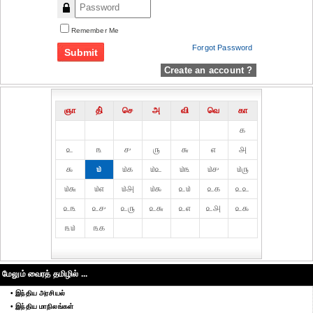
Remember Me
Forgot Password
Create an account ?
ஞா
தி்
செ
அ
வி
வெ
கா
௧
௨
௩
௪
௫
௬
௭
௮
௯
௰
௰௧
௰௨
௰௩
௰௪
௰௫
௰௬
௰௭
௰௮
௰௯
௨௰
௨௧
௨௨
௨௩
௨௪
௨௫
௨௬
௨௭
௨௮
௨௯
௩௰
௩௧
மேலும் வைரத் தமிழில் ...
• இந்திய அரசியல்
• இந்திய மாநிலங்கள்