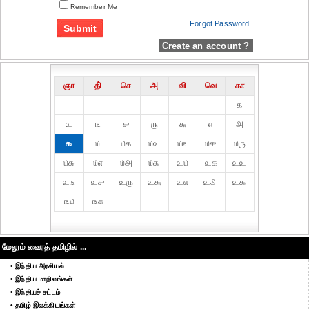
Remember Me
Forgot Password
Create an account ?
ஞா
தி்
செ
அ
வி
வெ
கா
௧
௨
௩
௪
௫
௬
௭
௮
௯
௰
௰௧
௰௨
௰௩
௰௪
௰௫
௰௬
௰௭
௰௮
௰௯
௨௰
௨௧
௨௨
௨௩
௨௪
௨௫
௨௬
௨௭
௨௮
௨௯
௩௰
௩௧
மேலும் வைரத் தமிழில் ...
• இந்திய அரசியல்
• இந்திய மாநிலங்கள்
• இந்தியச் சட்டம்
• தமிழ் இலக்கியங்கள்