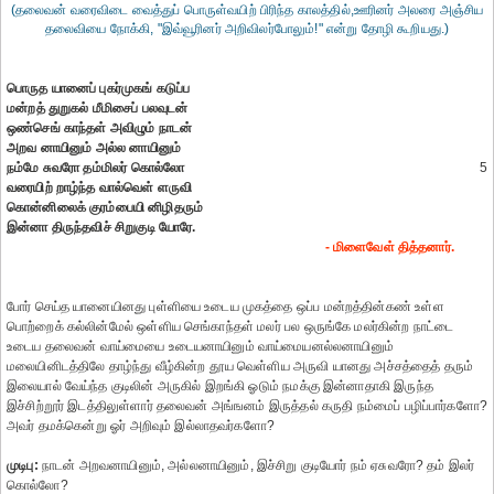
(தலைவன் வரைவிடை வைத்துப் பொருள்வயிற் பிரிந்த காலத்தில்,ஊரினர் அலரை அஞ்சிய
தலைவியை நோக்கி, "இவ்வூரினர் அறிவிலர்போலும்!" என்று தோழி கூறியது.)
பொருத யானைப் புகர்முகங் கடுப்ப
மன்றத் துறுகல் மீமிசைப் பலவுடன்
ஒண்செங் காந்தள் அவிழும் நாடன்
அறவ னாயினும் அல்ல னாயினும்
நம்மே சுவரோ தம்மிலர் கொல்லோ
5
வரையிற் றாழ்ந்த வால்வெள் ளருவி
கொன்னிலைக் குரம்பையி னிழிதரும்
இன்னா திருந்தவிச் சிறுகுடி யோரே.
- மிளைவேள் தித்தனார்.
போர் செய்த யானையினது புள்ளியை உடைய முகத்தை ஒப்ப மன்றத்தின்கண் உள்ள
பொற்றைக் கல்லின்மேல் ஒள்ளிய செங்காந்தள் மலர் பல ஒருங்கே மலர்கின்ற நாட்டை
உடைய தலைவன் வாய்மையை உடையனாயினும் வாய்மையனல்லனாயினும்
மலையினிடத்திலே தாழ்ந்து வீழ்கின்ற தூய வெள்ளிய அருவி யானது அச்சத்தைத் தரும்
இலையால் வேய்ந்த குடிலின் அருகில் இறங்கி ஓடும் நமக்கு இன்னாதாகி இருந்த
இச்சிற்றூர் இடத்திலுள்ளார் தலைவன் அங்ஙனம் இருத்தல் கருதி நம்மைப் பழிப்பார்களோ?
அவர் தமக்கென்று ஓர் அறிவும் இல்லாதவர்களோ?
முடிபு:
நாடன் அறவனாயினும், அல்லனாயினும், இச்சிறு குடியோர் நம் ஏசுவரோ? தம் இலர்
கொல்லோ?