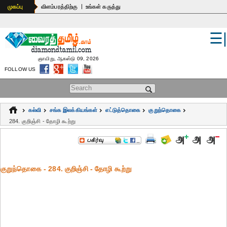
|
முகப்பு
விளம்பரத்திற்கு
உங்கள் கருத்து
☰
உலகம்
இந்தியா
ஞாயிறு, ஆகஸ்டு 09, 2026
FOLLOW US
பொதுஅறிவு
Search form
கல்வி
கல்வி
சங்க இலக்கியங்கள்
எட்டுத்தொகை
குறுந்தொகை
ஆன்மிகம்
284. குறிஞ்சி - தோழி கூற்று
ஜோதிடம்
மருத்துவம்
குறுந்தொகை - 284. குறிஞ்சி - தோழி கூற்று
கலைகள்
பெண்கள்
நகைச்சுவை