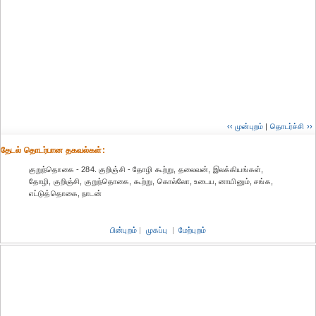
‹‹ முன்புறம்
|
தொடர்ச்சி ››
தேட‌ல் தொட‌ர்பான தகவ‌ல்க‌ள்:
குறுந்தொகை - 284. குறிஞ்சி - தோழி கூற்று, தலைவன், இலக்கியங்கள்,
தோழி, குறிஞ்சி, குறுந்தொகை, கூற்று, கொல்லோ, உடைய, னாயினும், சங்க,
எட்டுத்தொகை, நாடன்
பின்புறம்
|
முகப்பு
|
மேற்புறம்