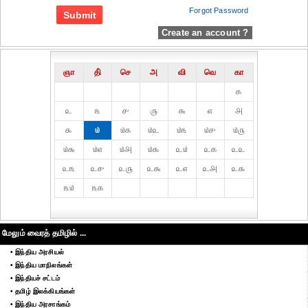
Forgot Password
Create an account ?
ஞா
தி்
செ
அ
வி
வெ
கா
௧
௨
௩
௪
௫
௬
௭
௮
௯
௰
௰௧
௰௨
௰௩
௰௪
௰௫
௰௬
௰௭
௰௮
௰௯
௨௰
௨௧
௨௨
௨௩
௨௪
௨௫
௨௬
௨௭
௨௮
௨௯
௩௰
௩௧
மேலும் வைரத் தமிழில் ...
• இந்திய அரசியல்
• இந்திய மாநிலங்கள்
• இந்தியச் சட்டம்
• தமிழ் இலக்கியங்கள்
• இந்திய அரசாங்கம்