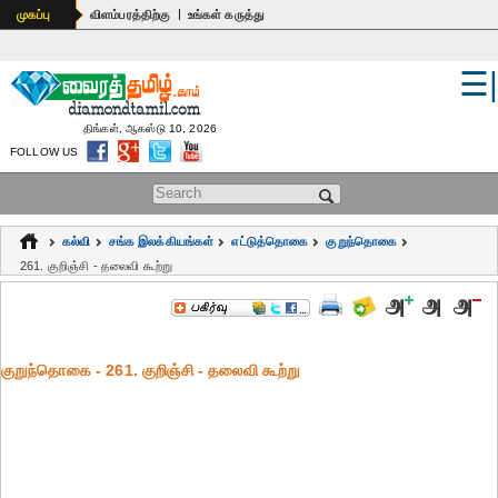
|
முகப்பு
விளம்பரத்திற்கு
உங்கள் கருத்து
☰
உலகம்
இந்தியா
திங்கள், ஆகஸ்டு 10, 2026
FOLLOW US
பொதுஅறிவு
Search form
கல்வி
கல்வி
சங்க இலக்கியங்கள்
எட்டுத்தொகை
குறுந்தொகை
ஆன்மிகம்
261. குறிஞ்சி - தலைவி கூற்று
ஜோதிடம்
மருத்துவம்
குறுந்தொகை - 261. குறிஞ்சி - தலைவி கூற்று
கலைகள்
பெண்கள்
நகைச்சுவை