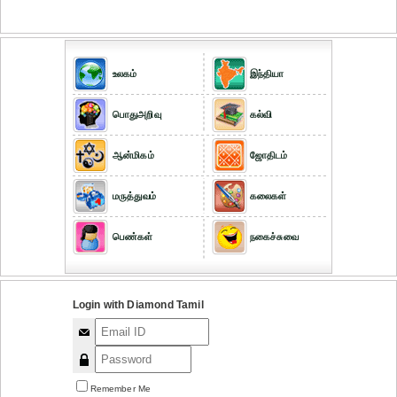
உலகம்
இந்தியா
பொதுஅறிவு
கல்வி
ஆன்மிகம்
ஜோதிடம்
மருத்துவம்
கலைகள்
பெண்கள்
நகைச்சுவை
Login with Diamond Tamil
Remember Me