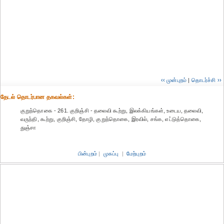
‹‹ முன்புறம்
|
தொடர்ச்சி ››
தேட‌ல் தொட‌ர்பான தகவ‌ல்க‌ள்:
குறுந்தொகை - 261. குறிஞ்சி - தலைவி கூற்று, இலக்கியங்கள், உடைய, தலைவி,
வருந்தி, கூற்று, குறிஞ்சி, தோழி, குறுந்தொகை, இரவில், சங்க, எட்டுத்தொகை,
துஞ்சா
பின்புறம்
|
முகப்பு
|
மேற்புறம்