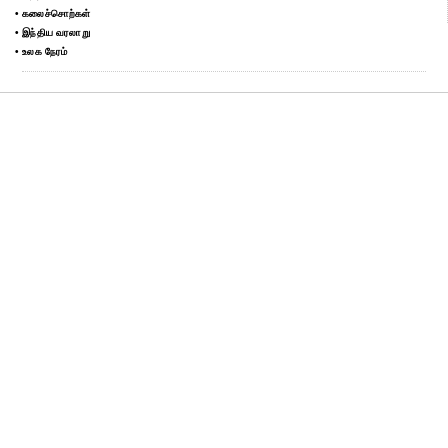
• கலைச்சொற்கள்
• இந்திய வரலாறு
• உலக நேரம்