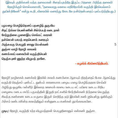
(இரவுக் குறிக்கண் வந்த தலைமகன் சிறைப்புறத்தே இருப்ப அதனை அறிந்த தலைவி
தோழிக்குச் சொல்வாளாகி, "தலைவரது வரவை எதிர்நோக்கி வருந்தி இரவெல்லாம்
துயின்றிலேன்" என்று கூறி, விரைவில் வரைந்து கோடலே நன்றென்பதைப் புலப்படுத்தியது.)
பழமழை பொழிந்தெனப் பதனழிந் துருகிய
சிதட்டுக்கா யெண்ணின் சில்பெயற் கடைநாள்
சேற்றுநிலை முனைஇய செங்கட் காரான்
நள்ளென் யாமத் தையெனக் கரையும்
அஞ்சுவரு பொழுதி னானு மென்கண்
5
துஞ்சா வாழி தோழி காவலர்
கணக்காய் வகையின் வருந்தியென்
நெஞ்சுபுண் ணுற்ற விழுமத் தானே.
- கழார்க் கீரனெயிற்றியார்.
தோழி! நாழிகைக் கணக்கர் இரவில் காலக் கணக்கை ஆராயும் திறத்தைப் போல ஆராய்ந்து
வருந்தி நெஞ்சம் புண்பட்ட துன்பம் காரணமாக பழைய மழை பொழிந்ததாக செவ்வி
அழிந்து ஒழுகிய உள்ளீடு இல்லாத ஊமைக் காயை உடைய எட் பயிரை உடைய சிறிய
மழையை உடைய கார்ப் பருவத்தின் இறுதி நாட்களில் சேற்றின்கண் நிற்றலை வெறுத்த
சிவந்த கண்ணை உடைய எருமை இருள் செறிந்த நடு இரவின் கண் ஐயென்று ஒலிக்கும்
அச்சம் உண்டாகின்ற காலத்திலும் என்னுடைய கண்கள் தூங்காவாயின.
முடிபு:
தோழி, வருந்தி உற்ற விழுமத்தான் பொழுதினானும் என்கண் துஞ்சா.