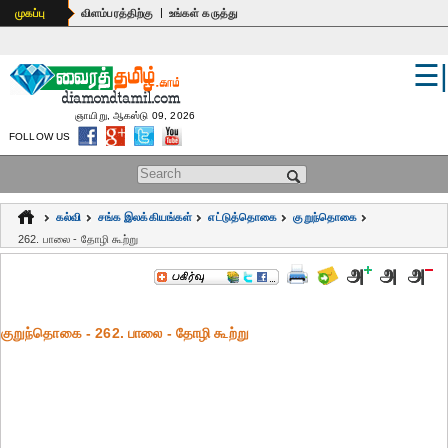
|
முகப்பு
விளம்பரத்திற்கு
உங்கள் கருத்து
☰
உலகம்
இந்தியா
ஞாயிறு, ஆகஸ்டு 09, 2026
FOLLOW US
பொதுஅறிவு
Search form
கல்வி
கல்வி
சங்க இலக்கியங்கள்
எட்டுத்தொகை
குறுந்தொகை
ஆன்மிகம்
262. பாலை - தோழி கூற்று
ஜோதிடம்
மருத்துவம்
குறுந்தொகை - 262. பாலை - தோழி கூற்று
கலைகள்
பெண்கள்
நகைச்சுவை