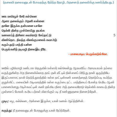
(தலைவி தலைவனுடன் போவதற்கு நேர்ந்த தோழி, அதனைத் தலைவிக்கு உணர்த்தியது.)
ஊஉ ரலரெழச் சேரி கல்லென
ஆனா தலைக்கும் அறனி லன்னை
தானே இருக்க தன்மனை யானே
நெல்லி தின்ற முள்ளெயிறு தயங்க
உணலாய்ந் திசினா லவரொடு சேய்நாட்டு
5
விண்தொட நிவந்த விலங்குமலைக் கவாஅற்
கரும்புநடு பாத்தி யன்ன
பெருங்களிற் றடிவழி நிலைஇய நீரே.
- பாலைபாடிய பெருங்கடுங்கோ.
ஊரில் பழிமொழி உண்டாக தெருவில் உள்ளார் கல்லென்று ஆரவாரிப்ப அமையாமல் நம்மை
வருத்துகின்ற அற நினைவில்லாத தாய் தன் வீட்டில் நின்னைப் பிரிந்து தான் ஒருத்தியே
இருப்பாளாக; நான் நெடுந்தூரத்தில் உள்ள நாட்டின்கண் வானத்தைத் தொடும்படி உயர்ந்த
குறுக்கிட்ட மலையின் அடிவாரத்தில் உள்ள கரும்பை நட்ட பாத்தியைப் போன்ற பெரிய ஆண்
யானையினது அடிச்சுவட்டின் கண் தங்கிய நீரை அத் தலைவரோடு நெல்லிக் காயைத் தின்ற
முள்ளைப் போலக் கூரிய பற்கள் விளங்கும் படி நீ உண்ணுதலை நினைந்தேன்.
முடிபு:
எழ, கல்லென, அன்னை இருக்க; யான் உணல் ஆய்ந்திசின்.
கருத்து:
நீ தலைவனுடன் போதலுக்கு யான் நேர்ந்தேன்.