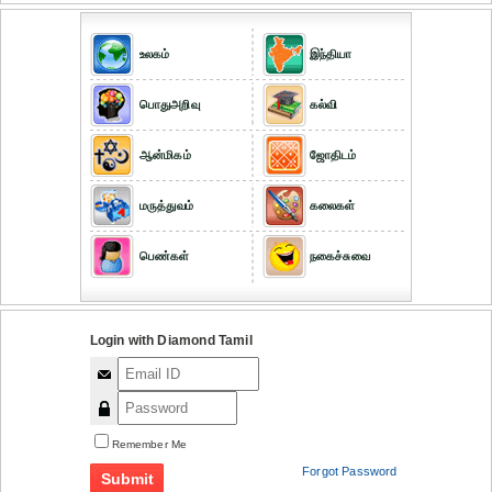
உலகம்
இந்தியா
பொதுஅறிவு
கல்வி
ஆன்மிகம்
ஜோதிடம்
மருத்துவம்
கலைகள்
பெண்கள்
நகைச்சுவை
Login with Diamond Tamil
Remember Me
Forgot Password