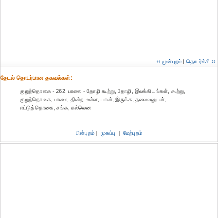
‹‹ முன்புறம்
|
தொடர்ச்சி ››
தேட‌ல் தொட‌ர்பான தகவ‌ல்க‌ள்:
குறுந்தொகை - 262. பாலை - தோழி கூற்று, தோழி, இலக்கியங்கள், கூற்று,
குறுந்தொகை, பாலை, தின்ற, உள்ள, யான், இருக்க, தலைவனுடன்,
எட்டுத்தொகை, சங்க, கல்லென
பின்புறம்
|
முகப்பு
|
மேற்புறம்