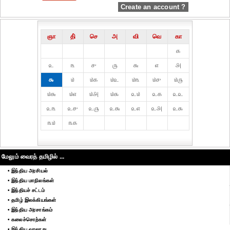
Create an account ?
ஞா
தி்
செ
அ
வி
வெ
கா
௧
௨
௩
௪
௫
௬
௭
௮
௯
௰
௰௧
௰௨
௰௩
௰௪
௰௫
௰௬
௰௭
௰௮
௰௯
௨௰
௨௧
௨௨
௨௩
௨௪
௨௫
௨௬
௨௭
௨௮
௨௯
௩௰
௩௧
மேலும் வைரத் தமிழில் ...
• இந்திய அரசியல்
• இந்திய மாநிலங்கள்
• இந்தியச் சட்டம்
• தமிழ் இலக்கியங்கள்
• இந்திய அரசாங்கம்
• கலைச்சொற்கள்
• இந்திய வரலாறு