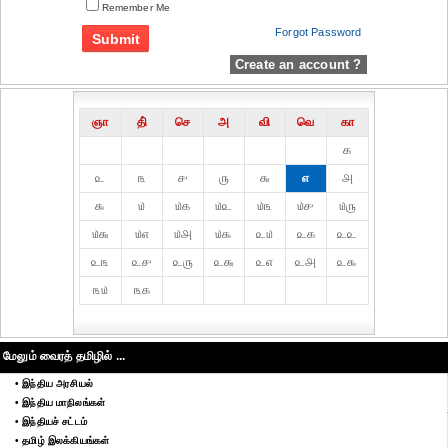
Remember Me
Forgot Password
Create an account ?
ஞா
தி்
செ
அ
வி
வெ
கா
௧
௨
௩
௪
௫
௬
௭
௮
௯
௰
௰௧
௰௨
௰௩
௰௪
௰௫
௰௬
௰௭
௰௮
௰௯
௨௰
௨௧
௨௨
௨௩
௨௪
௨௫
௨௬
௨௭
௨௮
௨௯
௩௰
௩௧
மேலும் வைரத் தமிழில் ...
• இந்திய அரசியல்
• இந்திய மாநிலங்கள்
• இந்தியச் சட்டம்
• தமிழ் இலக்கியங்கள்