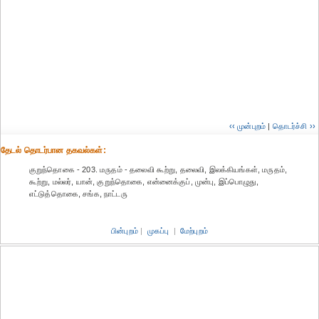
‹‹ முன்புறம்
|
தொடர்ச்சி ››
தேட‌ல் தொட‌ர்பான தகவ‌ல்க‌ள்:
குறுந்தொகை - 203. மருதம் - தலைவி கூற்று, தலைவி, இலக்கியங்கள், மருதம்,
கூற்று, மல்லர், யான், குறுந்தொகை, என்னைக்குப், முன்பு, இப்பொழுது,
எட்டுத்தொகை, சங்க, நாட்டரு
பின்புறம்
|
முகப்பு
|
மேற்புறம்