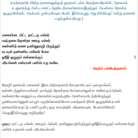
(பரத்தையிற் பிரிந்த தலைவனுக்குத் தூதாகப் புக்க தோழியைநோக்கி, “தலைவர்
உடனுறைந்து அன்பு பாராட்டற்குரிய நிலையினராகஇருந்தும் அயன்மை தோன்ற
ஒழுகுகின்றார்; அவர்பால் முன்புபரிவுடையேன்; இப்பொழுது அது நீங்கியது” என்று தலைவி
மறுத்துக்கூறியது.)
மலையிடை யிட்ட நாட்டரு மல்லர்
மரந்தலை தோன்றா ஊரரு மல்லர்
கண்ணிற் காண நண்ணுவழி யிருந்தும்
கடவுள் நண்ணிய பாலோர் போல
ஒரீஇ ஒழுகும் என்னைக்குப்
5
பரியலென் மன்யான் பண்டொரு காலே.
- நெடும் பல்லியத்தனார்.
தோழி! தலைவர் மலைகள் இடையிடுவதனாற் சேயதாகிய நாட்டினருமல்லர்;
தன்னிடத்துள்ளமரங்கள் நமக்குத் தோன்றாத சேய்மையிலுள்ள ஊரினரும்அல்லர்;
கண்ணாலே காணும்படி விரைவில் வருதற்குரிய அணிமையிடத்திலிருந்தும்
முனிவரைஅணுகி வாழும் பகுதியினரைப்போல மனத்தால் நீங்கி ஒழுகுகின்ற என்
தலைவர்பொருட்டு யான்! முன்பு ஒரு சமயத்தில் பரிதலையுடை யேனாயினேன்;
அஃதுஇப்பொழுது கழிந்ததே!
முடிபு:
நாட்டரு மல்லர்; ஊரரும் அல்லர்; நண்ணுவழியிருந்தும்ஒரீஇயொழுகும் என்னைக்குப்
பண்டொருகால் யான் பரியலென்மன்.