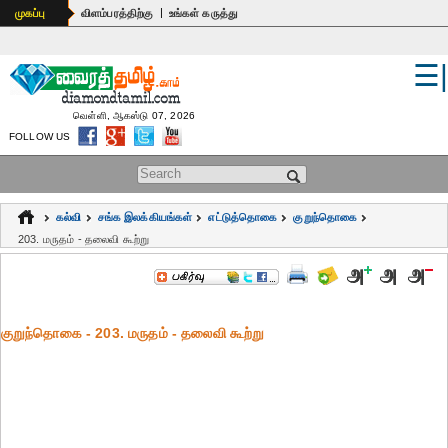
|
முகப்பு
விளம்பரத்திற்கு
உங்கள் கருத்து
☰
உலகம்
இந்தியா
வெள்ளி, ஆகஸ்டு 07, 2026
FOLLOW US
பொதுஅறிவு
Search form
கல்வி
கல்வி
சங்க இலக்கியங்கள்
எட்டுத்தொகை
குறுந்தொகை
ஆன்மிகம்
203. மருதம் - தலைவி கூற்று
ஜோதிடம்
மருத்துவம்
குறுந்தொகை - 203. மருதம் - தலைவி கூற்று
கலைகள்
பெண்கள்
நகைச்சுவை