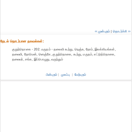
‹‹ முன்புறம்
|
தொடர்ச்சி ››
தேட‌ல் தொட‌ர்பான தகவ‌ல்க‌ள்:
குறுந்தொகை - 202. மருதம் - தலைவி கூற்று, நெஞ்சு, நோம், இலக்கியங்கள்,
தலைவி, நோமென், னெஞ்சே, குறுந்தொகை, கூற்று, மருதம், எட்டுத்தொகை,
தலைவர், சங்க, இப்பொழுது, வருந்தும்
பின்புறம்
|
முகப்பு
|
மேற்புறம்