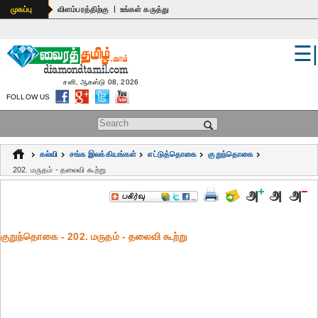
|
முகப்பு
விளம்பரத்திற்கு
உங்கள் கருத்து
☰
உலகம்
இந்தியா
சனி, ஆகஸ்டு 08, 2026
FOLLOW US
பொதுஅறிவு
Search form
கல்வி
கல்வி
சங்க இலக்கியங்கள்
எட்டுத்தொகை
குறுந்தொகை
ஆன்மிகம்
202. மருதம் - தலைவி கூற்று
ஜோதிடம்
மருத்துவம்
குறுந்தொகை - 202. மருதம் - தலைவி கூற்று
கலைகள்
பெண்கள்
நகைச்சுவை