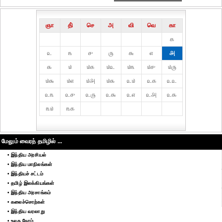
ஞா
தி்
செ
அ
வி
வெ
கா
௧
௨
௩
௪
௫
௬
௭
௮
௯
௰
௰௧
௰௨
௰௩
௰௪
௰௫
௰௬
௰௭
௰௮
௰௯
௨௰
௨௧
௨௨
௨௩
௨௪
௨௫
௨௬
௨௭
௨௮
௨௯
௩௰
௩௧
மேலும் வைரத் தமிழில் ...
• இந்திய அரசியல்
• இந்திய மாநிலங்கள்
• இந்தியச் சட்டம்
• தமிழ் இலக்கியங்கள்
• இந்திய அரசாங்கம்
• கலைச்சொற்கள்
• இந்திய வரலாறு
• உலக நேரம்