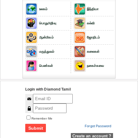
உலகம்
இந்தியா
பொதுஅறிவு
கல்வி
ஆன்மிகம்
ஜோதிடம்
மருத்துவம்
கலைகள்
பெண்கள்
நகைச்சுவை
Login with Diamond Tamil
Remember Me
Forgot Password
Create an account ?