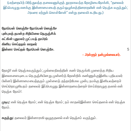
(பரத்தையிற் பிரிந்துவந்த தலைவனுக்குத் தூதாகவந்த தோழியைநோக்கி, “தலைவர்
இப்பொழுது எனக்கு இன்னாமையைத் தரும்ஒழுக்கத்தினராதலின் என் நெஞ்சு வருந்தும்;
அவரை ஏற்றுக் கொள்ளேன்” என்று தலைவி கூறியது.)
நோமென் னெஞ்சே நோமென் னெஞ்சே
புன்புலத் தமன்ற சிறியிலை நெருஞ்சிக்
கட்கின் புதுமலர் முட்பயந் தாஅங்
கினிய செய்தநங் காதலர்
இன்னா செய்தல் நோமென் னெஞ்சே.
5
- அள்ளூர் நன்முல்லையார்.
தோழி! என் நெஞ்சுவருந்தும்; முல்லைநிலத்தின் கண் நெருங்கி முளைத்த சிறிய
இலைகளையுடைய நெருஞ்சியினது முன்னர்த் தோன்றிக் கண்ணுக்குஇனிய புதியமலர்
பின்னர் இன்னாமையைத்தரும் முள்ளைத் தந்தாற்போல முன்பு நமக்கு இனியவற்றைச்
செய்தொழுகியநம் தலைவர் இப்பொழுது இன்னாதனவற்றைச் செய்தொழுகு தலால் என்
நெஞ்சு நோம்!.
முடிபு:
என் நெஞ்சு நோம்; என் நெஞ்சு நோம்; நம் காதலர்இன்னா செய்தலால் என் நெஞ்சு
நோம்.
கருத்து:
தலைவர் இன்னாராகி ஒழுகுதலால் என் நெஞ்சம் வருந்தும்.