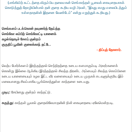
(பாங்கியிற் கூட்டத்தை விரும்பிய தலைமகன் செங்காந்தள் பூவைக் கையுறையாகக்
கொடுத்துத் தோழியின்பால் தன் குறை கூறிய வழி அவள், “இஃது எமது மலையிடத்தும்
உள்ளதாதலின் இதனை வேண்டேம்” என்று மறுத்துக் கூறியது.)
செங்களம் படக்கொன் றவுணர்த் தேய்த்த
செங்கோ லம்பிற் செங்கோட்டி யானைக்
கழல்தொடிச் சேஎய் குன்றம்
குருதிப் பூவின் குலைக்காந் தட்டே.
- திப்புத் தோளார்.
வெற்ப போர்க்களம் இரத்தத்தால் செந்நிறத்தை உடைய களமாகும்படி அசுரர்களைக்
கொன்று இல்லை ஆக்கிய இரத்தத்தால் சிவந்த திரண்ட அம்பையும் சிவந்த கொம்பினை
உடைய யானையையும் உழல இட்ட வீர வளையையும் உடைய முருகக் கடவுளுக்குரிய இம்
மலையானது சிவப்பாகிய பூங்கொத்துள்ள காந்தளை உடையது.
முடிபு:
சேயினது குன்றம் காந்தட்டு.
கருத்து:
காந்தள் பூவால் குறைவிலேமாதலின் நின் கையுறையை ஏலேமென்றபடி.