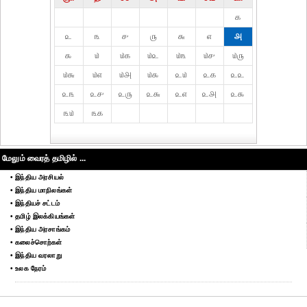
௧
௨
௩
௪
௫
௬
௭
௮
௯
௰
௰௧
௰௨
௰௩
௰௪
௰௫
௰௬
௰௭
௰௮
௰௯
௨௰
௨௧
௨௨
௨௩
௨௪
௨௫
௨௬
௨௭
௨௮
௨௯
௩௰
௩௧
மேலும் வைரத் தமிழில் ...
• இந்திய அரசியல்
• இந்திய மாநிலங்கள்
• இந்தியச் சட்டம்
• தமிழ் இலக்கியங்கள்
• இந்திய அரசாங்கம்
• கலைச்சொற்கள்
• இந்திய வரலாறு
• உலக நேரம்