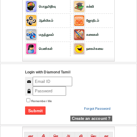
பொதுஅறிவு
கல்வி
ஆன்மிகம்
ஜோதிடம்
மருத்துவம்
கலைகள்
பெண்கள்
நகைச்சுவை
Login with Diamond Tamil
Remember Me
Forgot Password
Create an account ?
ஞா
தி்
செ
அ
வி
வெ
கா