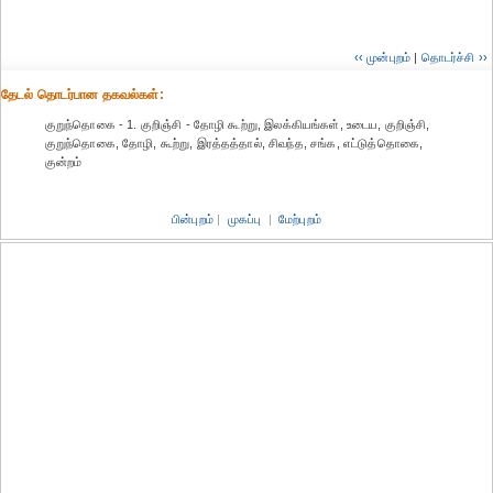
‹‹ முன்புறம்
|
தொடர்ச்சி ››
தேட‌ல் தொட‌ர்பான தகவ‌ல்க‌ள்:
குறுந்தொகை - 1. குறிஞ்சி - தோழி கூற்று, இலக்கியங்கள், உடைய, குறிஞ்சி,
குறுந்தொகை, தோழி, கூற்று, இரத்தத்தால், சிவந்த, சங்க, எட்டுத்தொகை,
குன்றம்
பின்புறம்
|
முகப்பு
|
மேற்புறம்