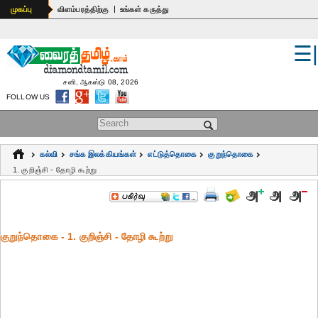
|
முகப்பு
விளம்பரத்திற்கு
உங்கள் கருத்து
☰
உலகம்
இந்தியா
சனி, ஆகஸ்டு 08, 2026
FOLLOW US
பொதுஅறிவு
Search form
கல்வி
கல்வி
சங்க இலக்கியங்கள்
எட்டுத்தொகை
குறுந்தொகை
ஆன்மிகம்
1. குறிஞ்சி - தோழி கூற்று
ஜோதிடம்
மருத்துவம்
குறுந்தொகை - 1. குறிஞ்சி - தோழி கூற்று
கலைகள்
பெண்கள்
நகைச்சுவை