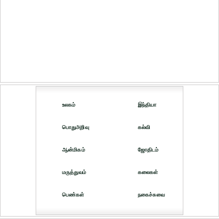
உலகம்
இந்தியா
பொதுஅறிவு
கல்வி
ஆன்மிகம்
ஜோதிடம்
மருத்துவம்
கலைகள்
பெண்கள்
நகைச்சுவை