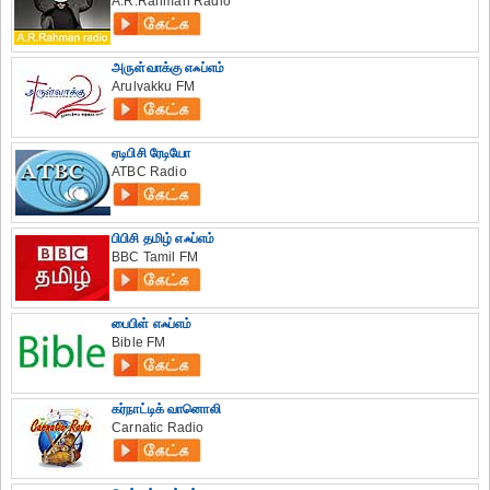
A.R.Rahman Radio
அருள்வாக்கு எஃப்எம்
Arulvakku FM
ஏடிபிசி ரேடியோ
ATBC Radio
பிபிசி தமிழ் எஃப்எம்
BBC Tamil FM
பைபிள் எஃப்எம்
Bible FM
கர்நாட்டிக் வானொலி
Carnatic Radio