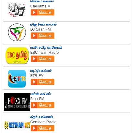
செல்லம் எஃப்எம்
Chellam FM
டிஜே சிரன் எஃப்எம்
DJ Siran FM
ஈபிசி தமிழ் வானொலி
EBC Tamil Radio
ஈடிஆர் எஃப்எம்
ETR FM
பாக்ஸ் எஃப்எம்
Foxx FM
கீதம் வானொலி
Geetham Radio