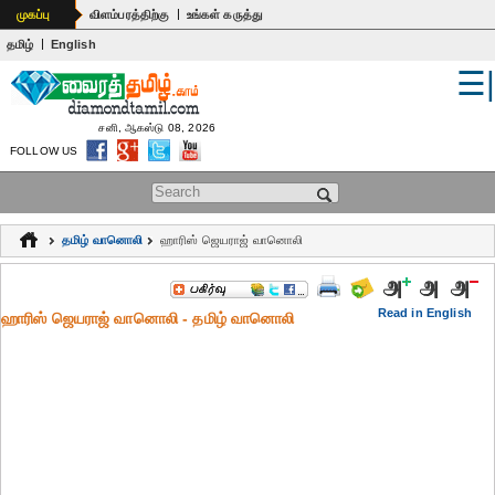
|
முகப்பு
விளம்பரத்திற்கு
உங்கள் கருத்து
|
தமிழ்
English
☰
உலகம்
இந்தியா
சனி, ஆகஸ்டு 08, 2026
FOLLOW US
பொதுஅறிவு
Search form
கல்வி
தமிழ் வானொலி
ஹாரிஸ் ஜெயராஜ் வானொலி
ஆன்மிகம்
ஜோதிடம்
Read in English
ஹாரிஸ் ஜெயராஜ் வானொலி - தமிழ் வானொலி
மருத்துவம்
கலைகள்
பெண்கள்
நகைச்சுவை