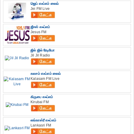
ஜெய் எஃப்எம் லைவ்
Jei FM Live
ஜீசஸ் எஃப்எம்
Jesus FM
ஜில் ஜில் ரேடியோ
Jil Jil Radio
கலசம் எஃப்எம் லைவ்
Kalasam FM Live
கிருபை எஃப்எம்
Kirubai FM
லங்காஸ்ரீ எஃப்எம்
Lankasri FM