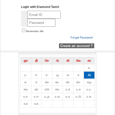
Login with Diamond Tamil
Remember Me
Forgot Password
Create an account ?
ஞா
தி்
செ
அ
வி
வெ
கா
௧
௨
௩
௪
௫
௬
௭
௮
௯
௰
௰௧
௰௨
௰௩
௰௪
௰௫
௰௬
௰௭
௰௮
௰௯
௨௰
௨௧
௨௨
௨௩
௨௪
௨௫
௨௬
௨௭
௨௮
௨௯
௩௰
௩௧