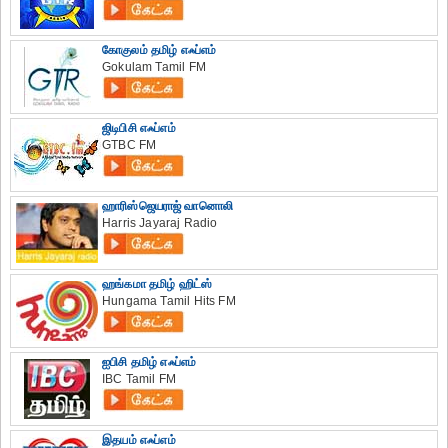
கோகுலம் தமிழ் எஃப்எம்
Gokulam Tamil FM
ஜிடிபிசி எஃப்எம்
GTBC FM
ஹாரிஸ்ஜெயராஜ் வானொலி
Harris Jayaraj Radio
ஹங்கமா தமிழ் ஹிட்ஸ்
Hungama Tamil Hits FM
ஐபிசி தமிழ் எஃப்எம்
IBC Tamil FM
இதயம் எஃப்எம்