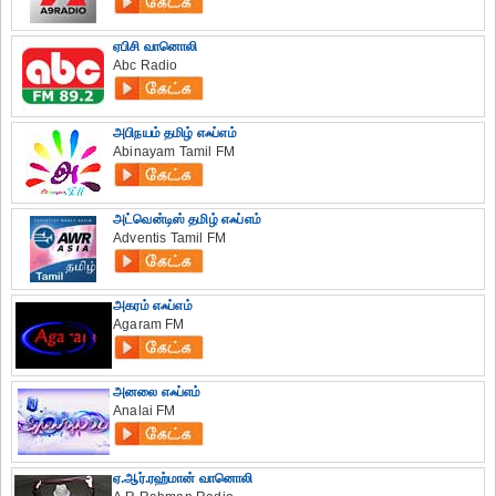
ஏபிசி வானொலி
Abc Radio
அபிநயம் தமிழ் எஃப்எம்
Abinayam Tamil FM
அட்வென்டிஸ் தமிழ் எஃப்எம்
Adventis Tamil FM
அகரம் எஃப்எம்
Agaram FM
அனலை எஃப்எம்
Analai FM
ஏ.ஆர்.ரஹ்மான் வானொலி