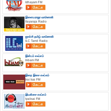
Idhayam FM
இளையராஜா வானொலி
Ilayaraja Radio
ஐஎல்சி தமிழ் வானொலி
ILC Tamil Radio
இன்பம் எஃப்எம்
Inbam FM
இறை இசை எஃப்எம்
Irai Isai FM
இயலிசை எஃப்எம்
Iyalisai FM