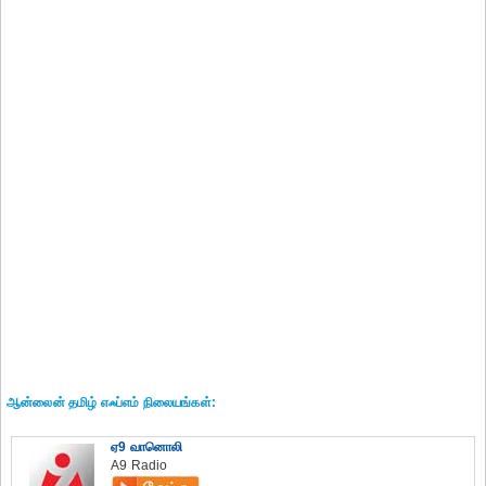
ஆன்லைன் தமிழ் எஃப்எம் நிலையங்கள்:
ஏ9 வானொலி
A9 Radio