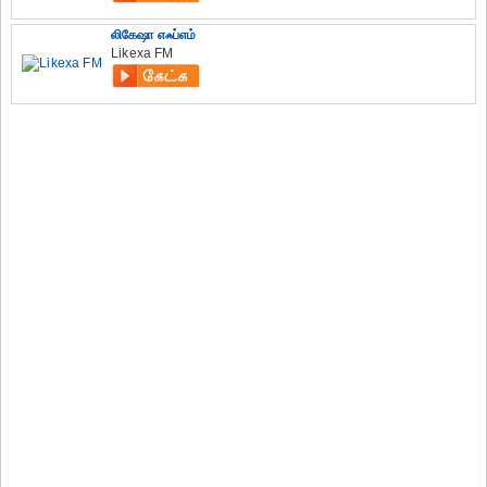
லிகேஷா எஃப்எம்
Likexa FM