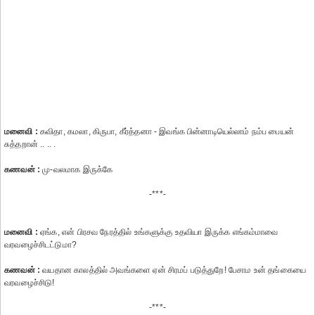
மனைவி :
கவிதா, கமலா, கிருபா, கீர்த்தனா - இவங்க பின்னாடியெல்லாம் நம்ப பையன்
சுத்தறான் .. .. .
கணவன் :
மு-வலமாக இருக்கே
-***-
மனைவி :
ஏங்க, என் பிரசவ நேரத்தில் உங்களுக்கு உதவியா இருக்க எங்கம்மாவை
வரவழைச்சிடட்டுமா?
கணவன் :
வயதான காலத்தில் அவங்களை ஏன் சிரமப் படுத்துறே! பேசாம உன் தங்கையை
வரவழைச்சிடு!
-***-