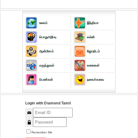
உலகம்
இந்தியா
பொதுஅறிவு
கல்வி
ஆன்மிகம்
ஜோதிடம்
மருத்துவம்
கலைகள்
பெண்கள்
நகைச்சுவை
Login with Diamond Tamil
Remember Me