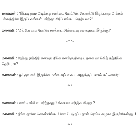
கணவன் :
“இப்படி நாம அடிக்கடி சண்டை போட்டுக் கொண்டு இருப்பதை அக்கம்
பக்கத்திலே இருப்பவங்கள் பார்த்தா சிரிப்பாங்க... தெரியுமா?“
மனைவி :
“அப்போ நாம போடுற சண்டை அவ்வளவு தமாஷாவா இருக்கு!“
-***-
மனைவி :
நேத்து ராத்திரி கனவுல நீங்க எனக்கு நிறைய நகை வாங்கித் தந்தீங்க
தெரியுமா?
கணவன் :
ஓ! ஞாபகம் இருக்கே. உங்க அப்பா கூட அதுக்குப் பணம் கட்டினாரே!
-***-
கணவன் :
ஏண்டி எப்போ பார்த்தாலும் கோபமா எரிஞ்சு விழுற ?
மனைவி :
நீங்க தானே சொன்னீங்க .! கோபப்படுறப்ப நான் ரொம்ப அழகா இருக்கேன்னு..!
-***-