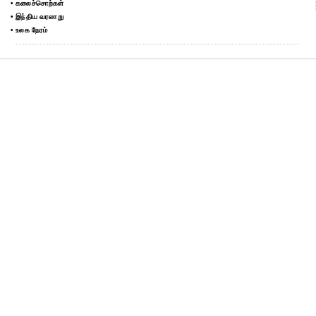
• கலைச்சொற்கள்
• இந்திய வரலாறு
• உலக நேரம்