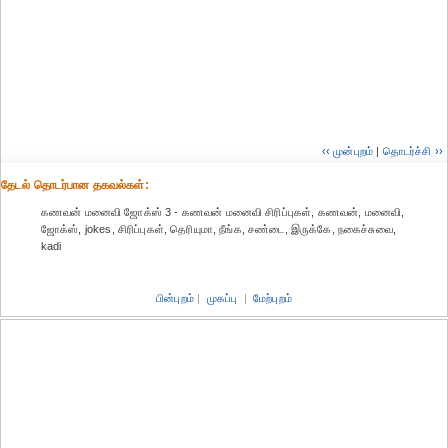
‹‹ முன்புறம்
|
தொடர்ச்சி ››
தேட‌ல் தொட‌ர்பான தகவ‌ல்க‌ள்:
கணவன் மனைவி ஜோக்ஸ் 3 - கணவன் மனைவி சிரிப்புகள், கணவன், மனைவி,
ஜோக்ஸ், jokes, சிரிப்புகள், தெரியுமா, நீங்க, சண்டை, இருக்கே, நகைச்சுவை,
kadi
பின்புறம்
|
முகப்பு
|
மேற்புறம்