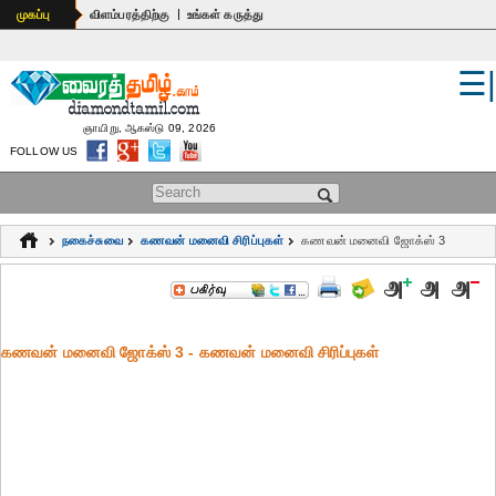
|
முகப்பு
விளம்பரத்திற்கு
உங்கள் கருத்து
☰
உலகம்
இந்தியா
ஞாயிறு, ஆகஸ்டு 09, 2026
FOLLOW US
பொதுஅறிவு
Search form
கல்வி
நகைச்சுவை
கணவன் மனைவி சிரிப்புகள்
கணவன் மனைவி ஜோக்ஸ் 3
ஆன்மிகம்
ஜோதிடம்
கணவன் மனைவி ஜோக்ஸ் 3 - கணவன் மனைவி சிரிப்புகள்
மருத்துவம்
கலைகள்
பெண்கள்
நகைச்சுவை