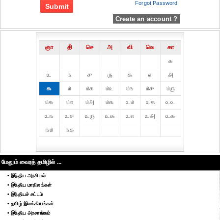
Forgot Password
Create an account ?
ஞா
தி்
செ
அ
வி
வெ
கா
௧
௨
௩
௪
௫
௬
௭
௮
௯
௰
௰௧
௰௨
௰௩
௰௪
௰௫
௰௬
௰௭
௰௮
௰௯
௨௰
௨௧
௨௨
௨௩
௨௪
௨௫
௨௬
௨௭
௨௮
௨௯
௩௰
௩௧
மேலும் வைரத் தமிழில் ...
• இந்திய அரசியல்
• இந்திய மாநிலங்கள்
• இந்தியச் சட்டம்
• தமிழ் இலக்கியங்கள்
• இந்திய அரசாங்கம்