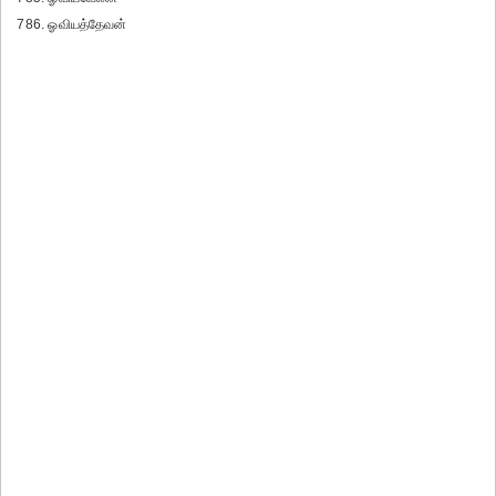
786. ஓவியத்தேவன்