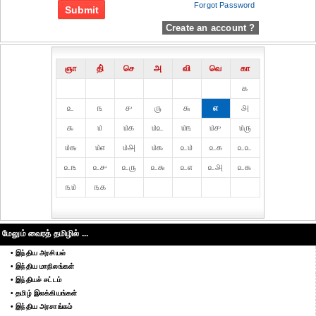
Forgot Password
Create an account ?
ஞா
தி்
செ
அ
வி
வெ
கா
௧
௨
௩
௪
௫
௬
௭
௮
௯
௰
௰௧
௰௨
௰௩
௰௪
௰௫
௰௬
௰௭
௰௮
௰௯
௨௰
௨௧
௨௨
௨௩
௨௪
௨௫
௨௬
௨௭
௨௮
௨௯
௩௰
௩௧
மேலும் வைரத் தமிழில் ...
• இந்திய அரசியல்
• இந்திய மாநிலங்கள்
• இந்தியச் சட்டம்
• தமிழ் இலக்கியங்கள்
• இந்திய அரசாங்கம்