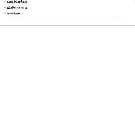
• கலைச்சொற்கள்
• இந்திய வரலாறு
• உலக நேரம்