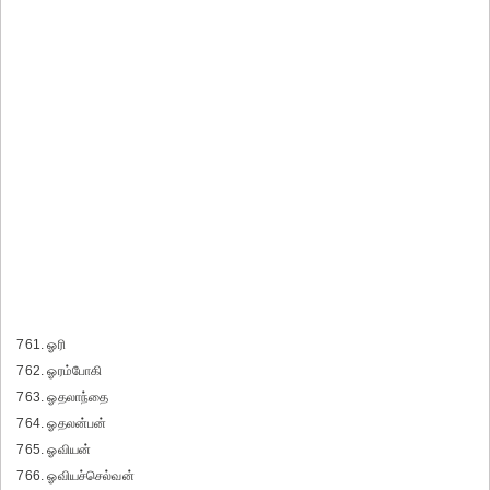
761. ஓரி
762. ஓரம்போகி
763. ஓதலாந்தை
764. ஓதலன்பன்
765. ஓவியன்
766. ஓவியச்செல்வன்