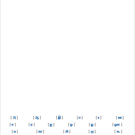
[
அ
]
[
ஆ
]
[
இ
]
[
ஈ
]
[
உ
]
[
ஊ
]
[
எ
]
[
ஏ
]
[
ஐ
]
[
ஒ
]
[
ஓ
]
[
ஒள
]
[
க
]
[
கா
]
[
கி
]
[
கு
]
[
கூ
]