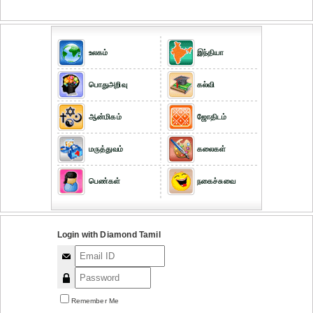
உலகம்
இந்தியா
பொதுஅறிவு
கல்வி
ஆன்மிகம்
ஜோதிடம்
மருத்துவம்
கலைகள்
பெண்கள்
நகைச்சுவை
Login with Diamond Tamil
Remember Me