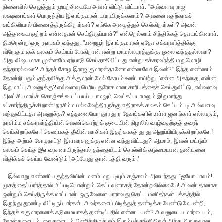
நினைவில் செலுத்தும் முயற்சியையே அவள் விட்டு விட்டாள். "அவ்வளவு ராஜ
லக்ஷணங்கள் பொருந்திய இளங்குமரன் யாராயிருக்கலாம்? அவனை எதற்காகச்
சங்கிலியால் பிணைத்திருக்கிறார்கள்? எங்கே அழைத்துச் செல்கிறார்கள்? அவன்
அத்தகைய குற்றம் என்னதான் செய்திருப்பான்?" என்றெல்லாம் சிந்திக்கத் தொடங்கினாள்.
திடீரென்று ஒரு ஞாபகம் வந்தது. "உறையூர் இளங்குமாரன் ஏதோ சக்கரவர்த்திக்கு
விரோதமாகக் கலகம் செய்யப் போகிறான் என்று மாமல்லபுரத்துக்கு ஓலை வந்ததல்லவா?
அது விஷயமாக முன்னமே ஏற்பாடு செய்தாகிவிட்டது என்று சக்கரவர்த்தி மறுமொழி
தந்தாரல்லவா? அந்தச் சோழ இராஜ குமாரன்தானோ என்னவோ இவன்?" இந்த எண்ணம்
தோன்றியதும் குந்தவிக்கு அக்குமரன் மேல் கோபம் உண்டாயிற்று. 'என்ன அகந்தை, என்ன
இறுமாப்பு அவனுக்கு? எவ்வளவு பெரிய துரோகமான காரியத்தைச் செய்துவிட்டு, எவ்வளவு
அலட்சியமாய்க் கொஞ்சங்கூடப் பயப்படாமலும் வெட்கப்படாமலும் இறுமாந்து
உட்கார்ந்திருக்கிறான்! நரசிம்ம பல்லவேந்திரருக்கு எதிராகக் கலகம் செய்யும்படி அவ்வளவு
வந்துவிட்டதா அவனுக்கு? எத்தனையோ தூர தூர தேசங்களில் உள்ள ஜனங்கள் எல்லாரும்,
நரசிம்ம சக்கரவர்த்தியின் வெண்கொற்றக் குடையின் நிழலில் வாழ்வதற்குத் தவஞ்
செய்கிறார்களே! செண்பகத் தீவின் வாசிகள் இதற்காகத் தூது அனுப்பியிருக்கிறார்களே!
இந்த அற்பச் சோழநாட்டு இளவரசனுக்கு என்ன வந்துவிட்டது? ஆமாம், இவன் மட்டும்
கலகம் செய்த இளவரசனாயிருந்தால் தந்தையிடம் சொல்லிக் கடுமையான தண்டனை
விதிக்கச் செய்ய வேண்டும்! அப்போது தான் புத்தி வரும்.'
இவ்வாறு எண்ணிய குந்தவியின் மனம் மறுபடியும் சஞ்சலம் அடைந்தது. "ஐயோ பாவம்!
முகத்தைப் பார்த்தால் அப்படியொன்றும் கெட்டவனாகத் தோன்றவில்லையே! அவன் தானாக
ஒன்றும் செய்திருக்க மாட்டான். ஒருவேளை யாராவது கெட்ட மனிதர்கள் பக்கத்தில்
இருந்து தூண்டி விட்டிருப்பார்கள். அவர்களைப் பிடித்துத் தண்டிக்க வேண்டுமேயன்றி,
இந்தச் சுகுமாரனைக் கடுமையாகத் தண்டிப்பதில் என்ன பயன்? அவனுடைய மார்பையும்,
தோள்களையும், கைகளையும் பிணித்திருக்கும் இரும்புச் சங்கிலிகள் அந்த மிருதுவான