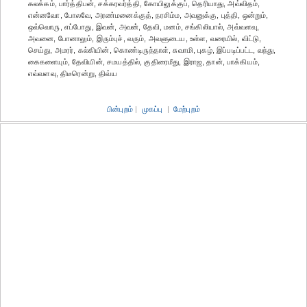
கலக்கம், பார்த்திபன், சக்கரவர்த்தி, கோயிலுக்குப், தெரியாது, அவ்விதம்,
என்னவோ, போலவே, அரண்மனைக்குத், நரசிம்ம, அவனுக்கு, புத்தி, ஒன்றும்,
ஒவ்வொரு, எப்போது, இவன், அவன், தேவி, மனம், சங்கிலியால், அவ்வளவு,
அவனை, போனாலும், இரும்புச், வரும், அவளுடைய, உள்ள, வரையில், விட்டு,
செய்து, அமரர், கல்கியின், கொண்டிருந்தாள், சுவாமி, புகழ், இப்படிப்பட்ட, வந்து,
கைகளையும், தேவியின், சமயத்தில், குதிரைமீது, இராஜ, தான், பாக்கியம்,
எவ்வளவு, திடீரென்று, திவ்ய
பின்புறம்
|
முகப்பு
|
மேற்புறம்