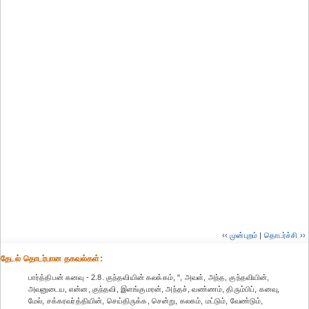
‹‹ முன்புறம்
|
தொடர்ச்சி ››
தேட‌ல் தொட‌ர்பான தகவ‌ல்க‌ள்:
பார்த்திபன் கனவு - 2.8. குந்தவியின் கலக்கம், ", அவள், அந்த, குந்தவியின்,
அவனுடைய, என்ன, குந்தவி, இளங்குமரன், அந்தச், வண்ணம், திரும்பிப், கனவு,
மேல், சக்கரவர்த்தியின், செய்திருக்க, சென்று, கலகம், மட்டும், வேண்டும்,