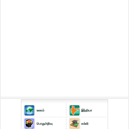
உலகம்
இந்தியா
பொதுஅறிவு
கல்வி