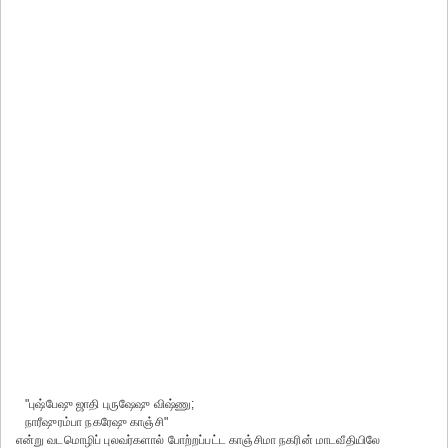
"புஷ்பேஷு ஜாதி புருஷேஷு விஷ்ணு;
நாரீஷுரம்பா நகரேஷு காஞ்சி"
என்று வடமொழிப் புலவர்களால் போற்றப்பட்ட காஞ்சிமா நகரின் மாடவீதியிலே