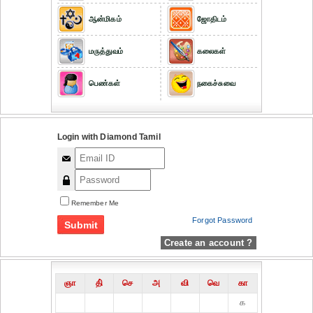
ஆன்மிகம்
ஜோதிடம்
மருத்துவம்
கலைகள்
பெண்கள்
நகைச்சுவை
Login with Diamond Tamil
Remember Me
Forgot Password
Create an account ?
ஞா
தி்
செ
அ
வி
வெ
கா
௧