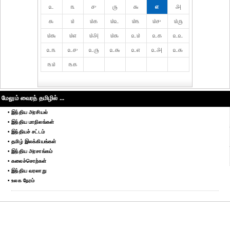
௨
௩
௪
௫
௬
௭
௮
௯
௰
௰௧
௰௨
௰௩
௰௪
௰௫
௰௬
௰௭
௰௮
௰௯
௨௰
௨௧
௨௨
௨௩
௨௪
௨௫
௨௬
௨௭
௨௮
௨௯
௩௰
௩௧
மேலும் வைரத் தமிழில் ...
• இந்திய அரசியல்
• இந்திய மாநிலங்கள்
• இந்தியச் சட்டம்
• தமிழ் இலக்கியங்கள்
• இந்திய அரசாங்கம்
• கலைச்சொற்கள்
• இந்திய வரலாறு
• உலக நேரம்