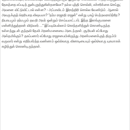
தேகத்தை எப்படித் துன்புறுத்துகின்றனவோ? நல்ல புத்தி சொல்லி, எச்சரிக்கை செய்து;
அவனை விட்டுவிட்டால் என்ன? - அப்பாவிடம் இராத்திரி சொல்ல வேண்டும். ஆனால்
அவருக்குத் தெரியாத விஷயமா? "தர்ம ராஜாதி ராஜன்" என்று புகழ் பெற்றவராயிற்றே?
நியாயமும் தர்மமும் தவறி அவர் ஒன்றும் செய்யமாட்டார். இந்த இளங்குமரனை
மன்னித்துத்தான் விடுவார்...." இப்படியெல்லாம் கொந்தளித்துக் கொண்டிருந்த
உள்ளத்துடன் குந்தவி தேவி அரண்மனையை அடைந்தாள். சூரியன் எப்போது
அஸ்தமிக்கும்? தகப்பனார் எப்போது ராஜசபையிலிருந்து அரண்மனைக்குத் திரும்பி
வருவார் என்று எதிர்பார்த்த வண்ணம் ஒவ்வொரு வினாடியையும் ஒவ்வொரு யுகமாகக்
கழித்துக் கொண்டிருந்தாள்.