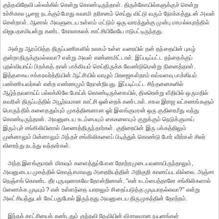
குந்தவிதேவி பல்லக்கில் சென்று கொண்டிருந்தாள். திருக்கோயில்களுக்குச் சென்று
உச்சிகால பூஜை நடக்கும்போது சுவாமி தரிசனம் செய்து விட்டு வரும் நோக்கத்துடன் அவள்
சென்றாள். ஆனால் அவளுடைய உள்ளம் மட்டும் ஒரு வாரத்துக்கு முன்பு மாமல்லபுரத்தில்
விஜயதசமியன்று கண்ட கோலாகலக் காட்சியிலேயே ஈடுபட்டிருந்தது.
அன்று ஆரம்பித்த திருப்பணிகளில் உலகம் உள்ள வரையில் தன் தந்தையின் புகழ்
குன்றாதிருக்குமல்லவா? என்று அவள் எண்ணமிட்டாள். இப்படிப்பட்ட தந்தைக்குப்
புதல்வியாய்ப் பிறக்கத் தான் பாக்கியம் செய்திருக்க வேண்டுமென்று நினைத்தாள்.
இத்தகைய சக்கரவர்த்தியின் ஆட்சியில் வாழும் பிரஜைகள்தாம் எவ்வளவு பாக்கியம்
பண்ணியவர்கள் என்ற எண்ணமும் தோன்றியது. இப்படிப்பட்ட சிந்தனைகளில்
ஆழ்ந்தவளாய்ப் பல்லக்கிலே போய்க் கொண்டிருக்கையில், திடீரென்று வீதியில் ஒருமதில்
சுவரின் திருப்பத்தில் அபூர்வமான காட்சி ஒன்றைக் கண்டாள். சகல இராஜ லட்சணங்களும்
பொருந்திக் களைததும்பும் முகத்தினனான ஓர் இளங்குமரன் ஒரு குதிரைமீது வந்து
கொண்டிருந்தான். அவனுடைய உடம்பையும் கைகளையும் குறுக்கும் நெடுக்குமாய்
இரும்புச் சங்கிலியினால் பிணைத்திருந்தார்கள். குதிரையின் இரு பக்கத்திலும்
முன்னாலும் பின்னாலும் அந்தச் சங்கிலிகளைப் பிடித்துக் கொண்டு போர் வீரர்கள் சிலர்
விரைந்து நடந்து வந்தார்கள்.
அந்த இளங்குமரன் மிகவும் களைத்துப்போன தோற்றமுடையவனாயிருந்தாலும்,
அவனுடைய முகத்தில் கொஞ்சமாவது அதைரியத்தின் அறிகுறி காணப்படவில்லை. அஞ்சா
நெஞ்சங் கொண்ட தீர புருஷனாகவே தோன்றினான். "என் உடம்பைத்தானே சங்கிலிகளால்
பிணைக்க முடியும்? என் உள்ளத்தை யாராலும் சிறைப்படுத்த முடியாதல்லவா?" என்று
அலட்சியத்துடன் கேட்பதுபோல் இருந்தது அவனுடைய திருமுகத்தின் தோற்றம்.
இந்தக் காட்சியைக் கண்டதும் குந்தவி தேவியின் விசாலமான நயனங்கள்