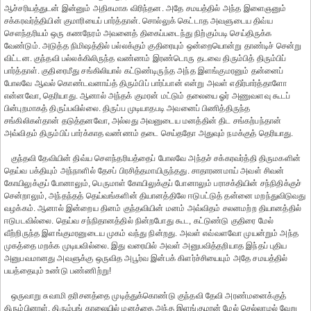
ஆச்சரியத்துடன் இன்னும் அதிகமாக விரிந்தன. அதே சமயத்தில் அந்த இளைஞனும்
சக்கரவர்த்தியின் குமாரியைப் பார்த்தான். சொல்லுக் கெட்டாத அவளுடைய திவ்ய
சௌந்தரியம் ஒரு கணநேரம் அவனைத் திகைப்படைந்து நிற்கும்படி செய்திருக்க
வேண்டும். அடுத்த நிமிஷத்தில் பல்லக்கும் குதிரையும் ஒன்றையொன்று தாண்டிச் சென்று
விட்டன. குந்தவி பல்லக்கிலிருந்த வண்ணம் இரண்டொரு தடவை திரும்பித் திரும்பிப்
பார்த்தாள். குதிரைமீது சங்கிலியால் கட்டுண்டிருந்த அந்த இளங்குமரனும் தன்னைப்
போலவே ஆவல் கொண்டவனாய்த் திரும்பிப் பார்ப்பான் என்று அவள் எதிர்பார்த்தாளோ
என்னவோ, தெரியாது. ஆனால் அந்தக் குமரன் மட்டும் தலையை ஓர் அணுவளவு கூடப்
பின்புறமாகத் திருப்பவில்லை. திருப்ப முடியாதபடி அவனைப் பிணித்திருந்த
சங்கிலிகள்தான் தடுத்தனவோ, அல்லது அவனுடைய மனத்தின் திட சங்கற்பந்தான்
அவ்விதம் திரும்பிப் பார்க்காத வண்ணம் தடை செய்ததோ அதுவும் நமக்குத் தெரியாது.
குந்தவி தேவியின் திவ்ய சௌந்தரியத்தைப் போலவே அந்தச் சக்கரவர்த்தி திருமகளின்
தெய்வ பக்தியும் அந்நாளில் தேசப் பிரசித்தமாயிருந்தது. சாதாரணமாய் அவள் சிவன்
கோயிலுக்குப் போனாலும், பெருமாள் கோயிலுக்குப் போனாலும் பராசக்தியின் சந்நிதிக்குச்
சென்றாலும், அந்தந்தத் தெய்வங்களின் தியானத்திலே ஈடுபட்டுத் தன்னை மறந்துவிடுவது
வழக்கம். ஆனால் இன்றைய தினம் குந்தவியின் மனம் அவ்விதம் சலனமற்ற தியானத்தில்
ஈடுபடவில்லை. தெய்வ சந்நிதானத்தில் நின்றபோது கூட, கட்டுண்டு குதிரை மேல்
வீற்றிருந்த இளங்குமரனுடைய முகம் வந்து நின்றது. அவள் எவ்வளவோ முயன்றும் அந்த
முகத்தை மறக்க முடியவில்லை. இது வரையில் அவள் அனுபவித்தறியாத இந்தப் புதிய
அனுபவமானது அவளுக்கு ஒருவித அபூர்வ இன்பக் கிளர்ச்சியையும் அதே சமயத்தில்
பயத்தையும் உண்டு பண்ணிற்று!
ஒருவாறு சுவாமி தரிசனத்தை முடித்துக்கொண்டு குந்தவி தேவி அரண்மனைக்குத்
திரும்பினாள். திரும்புங் காலையில் மனத்தை அந்த இளங்குமரன் மேல் செல்லாமல் வேறு