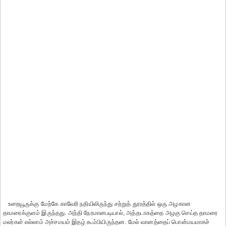
உறையூருக்கு மேற்கே காவேரி நதியிலிருந்து சற்றுத் தூரத்தில் ஒரு அழகான
தாமரைக்குளம் இருந்தது. அந்தி நேரமானபடியால், அத்தடாகத்தை அழகு செய்த தாமரை
மலர்கள் எல்லாம் அச்சமயம் இதழ் கூம்பியிருந்தன. மேல் வானத்தைப் பொன்மயமாகச்