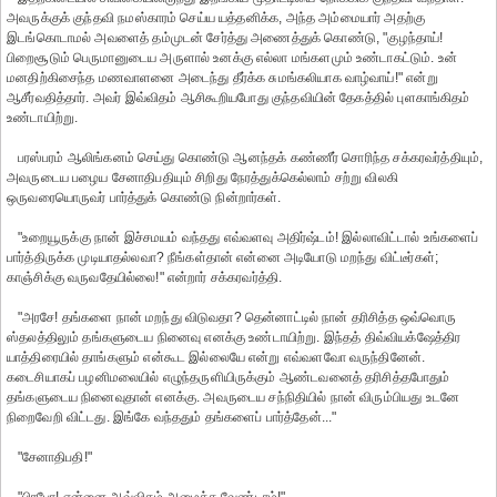
அவருக்குக் குந்தவி நமஸ்காரம் செய்ய யத்தனிக்க, அந்த அம்மையார் அதற்கு
இடங்கொடாமல் அவளைத் தம்முடன் சேர்த்து அணைத்துக் கொண்டு, "குழந்தாய்!
பிறைசூடும் பெருமானுடைய அருளால் உனக்கு எல்லா மங்களமும் உண்டாகட்டும். உன்
மனதிற்கிசைந்த மணவாளனை அடைந்து தீர்க்க சுமங்கலியாக வாழ்வாய்!" என்று
ஆசீர்வதித்தார். அவர் இவ்விதம் ஆசிகூறியபோது குந்தவியின் தேகத்தில் புளகாங்கிதம்
உண்டாயிற்று.
பரஸ்பரம் ஆலிங்கனம் செய்து கொண்டு ஆனந்தக் கண்ணீர் சொரிந்த சக்கரவர்த்தியும்,
அவருடைய பழைய சேனாதிபதியும் சிறிது நேரத்துக்கெல்லாம் சற்று விலகி
ஒருவரையொருவர் பார்த்துக் கொண்டு நின்றார்கள்.
"உறையூருக்கு நான் இச்சமயம் வந்தது எவ்வளவு அதிர்ஷ்டம்! இல்லாவிட்டால் உங்களைப்
பார்த்திருக்க முடியாதல்லவா? நீங்கள்தான் என்னை அடியோடு மறந்து விட்டீர்கள்;
காஞ்சிக்கு வருவதேயில்லை!" என்றார் சக்கரவர்த்தி.
"அரசே! தங்களை நான் மறந்து விடுவதா? தென்னாட்டில் நான் தரிசித்த ஒவ்வொரு
ஸ்தலத்திலும் தங்களுடைய நினைவு எனக்கு உண்டாயிற்று. இந்தத் திவ்வியக்ஷேத்திர
யாத்திரையில் தாங்களும் என்கூட இல்லையே என்று எவ்வளவோ வருந்தினேன்.
கடைசியாகப் பழனிமலையில் எழுந்தருளியிருக்கும் ஆண்டவனைத் தரிசித்தபோதும்
தங்களுடைய நினைவுதான் எனக்கு. அவருடைய சந்நிதியில் நான் விரும்பியது உடனே
நிறைவேறி விட்டது. இங்கே வந்ததும் தங்களைப் பார்த்தேன்..."
"சேனாதிபதி!"