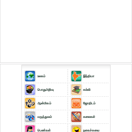
உலகம்
இந்தியா
பொதுஅறிவு
கல்வி
ஆன்மிகம்
ஜோதிடம்
மருத்துவம்
கலைகள்
பெண்கள்
நகைச்சுவை