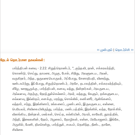
‹‹ முன்புறம்
|
தொடர்ச்சி ››
தேட‌ல் தொட‌ர்பான தகவ‌ல்க‌ள்:
பார்த்திபன் கனவு - 2.22. சிறுத்தொண்டர், ", குந்தவி, நான், சக்கரவர்த்தி,
கொண்டு, செய்து, தாமரை, அழகு, போல், சிறிது, அவளுடைய, அவள்,
வருகிறார், அந்த, ஒருவரையொருவர், அப்போது, சேனாதிபதி, விரைந்து,
உண்டாயிற்று, இப்போது, சிறுத்தொண்டர், அரசே, தடாகத்தின், சக்கரவர்த்தியும்,
கீழே, உறையூருக்கு, பார்த்திபன், கனவு, வந்து, நின்றார்கள், அவருடைய,
அவ்வளவு, அதற்கு, நேரத்துக்கெல்லாம், அவர், வந்தது, கேளும், தங்களுடைய,
எவ்வளவு, இவ்விதம், எனக்கு, மறந்து, சொல்லிக், கண்ணீர், ஆலிங்கனம்,
வந்தார், சற்று, இறங்கினார், உங்களைப், முண்டனம், இருவருடைய, என்னை,
பெரியவர், சிவிகையிலிருந்து, பார்த்த, மண்டபத்தில், இறங்கிக், வந்த, நோக்கிக்,
விளங்கிய, நின்றாள், மலர்கள், செய்த, கல்கியின், அமரர், காவேரி, தூரத்தில்,
அந்தி, இலைகளின், நேரம், அழகைப், தோழிகள், என்ன, பிரயோஜனம், இங்கே,
அருகில், மேனி, திடீரென்று, பார்த்துக், சமயம், தெளிந்த, நீண்ட, தானே,
சிவிகை