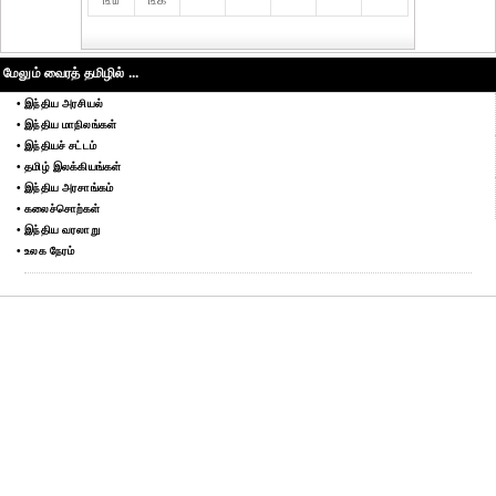
௩௰
௩௧
மேலும் வைரத் தமிழில் ...
• இந்திய அரசியல்
• இந்திய மாநிலங்கள்
• இந்தியச் சட்டம்
• தமிழ் இலக்கியங்கள்
• இந்திய அரசாங்கம்
• கலைச்சொற்கள்
• இந்திய வரலாறு
• உலக நேரம்