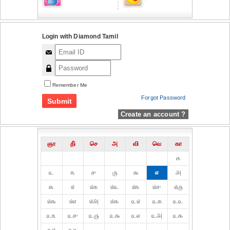
Login with Diamond Tamil
Remember Me
Forgot Password
Create an account ?
ஞா
தி்
செ
அ
வி
வெ
கா
௧
௨
௩
௪
௫
௬
௭
௮
௯
௰
௰௧
௰௨
௰௩
௰௪
௰௫
௰௬
௰௭
௰௮
௰௯
௨௰
௨௧
௨௨
௨௩
௨௪
௨௫
௨௬
௨௭
௨௮
௨௯