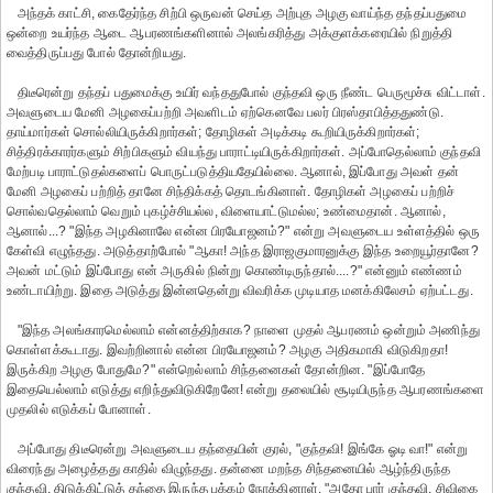
அந்தக் காட்சி, கைதேர்ந்த சிற்பி ஒருவன் செய்த அற்புத அழகு வாய்ந்த தந்தப்பதுமை
ஒன்றை உயர்ந்த ஆடை ஆபரணங்களினால் அலங்கரித்து அக்குளக்கரையில் நிறுத்தி
வைத்திருப்பது போல் தோன்றியது.
திடீரென்று தந்தப் பதுமைக்கு உயிர் வந்ததுபோல் குந்தவி ஒரு நீண்ட பெருமூச்சு விட்டாள்.
அவளுடைய மேனி அழகைப்பற்றி அவளிடம் ஏற்கெனவே பலர் பிரஸ்தாபித்ததுண்டு.
தாய்மார்கள் சொல்லியிருக்கிறார்கள்; தோழிகள் அடிக்கடி கூறியிருக்கிறார்கள்;
சித்திரக்காரர்களும் சிற்பிகளும் வியந்து பாராட்டியிருக்கிறார்கள். அப்போதெல்லாம் குந்தவி
மேற்படி பாராட்டுதல்களைப் பொருட்படுத்தியதேயில்லை. ஆனால், இப்போது அவள் தன்
மேனி அழகைப் பற்றித் தானே சிந்திக்கத் தொடங்கினாள். தோழிகள் அழகைப் பற்றிச்
சொல்வதெல்லாம் வெறும் புகழ்ச்சியல்ல, விளையாட்டுமல்ல; உண்மைதான். ஆனால்,
ஆனால்...? "இந்த அழகினாலே என்ன பிரயோஜனம்?" என்று அவளுடைய உள்ளத்தில் ஒரு
கேள்வி எழுந்தது. அடுத்தாற்போல் "ஆகா! அந்த இராஜகுமாரனுக்கு இந்த உறையூர்தானே?
அவன் மட்டும் இப்போது என் அருகில் நின்று கொண்டிருந்தால்....?" என்னும் எண்ணம்
உண்டாயிற்று. இதை அடுத்து இன்னதென்று விவரிக்க முடியாத மனக்கிலேசம் ஏற்பட்டது.
"இந்த அலங்காரமெல்லாம் என்னத்திற்காக? நாளை முதல் ஆபரணம் ஒன்றும் அணிந்து
கொள்ளக்கூடாது. இவற்றினால் என்ன பிரயோஜனம்? அழகு அதிகமாகி விடுகிறதா!
இருக்கிற அழகு போதுமே?" என்றெல்லாம் சிந்தனைகள் தோன்றின. "இப்போதே
இதையெல்லாம் எடுத்து எறிந்துவிடுகிறேனே! என்று தலையில் சூடியிருந்த ஆபரணங்களை
முதலில் எடுக்கப் போனாள்.
அப்போது திடீரென்று அவளுடைய தந்தையின் குரல், "குந்தவி! இங்கே ஓடி வா!" என்று
விரைந்து அழைத்தது காதில் விழுந்தது. தன்னை மறந்த சிந்தனையில் ஆழ்ந்திருந்த
குந்தவி, திடுக்கிட்டுத் தந்தை இருந்த பக்கம் நோக்கினாள். "அதோ பார் குந்தவி, சிவிகை