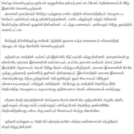
செய்து கொண்டிருந்த சூரியன் சுழலுகின்ற தங்கத் தகட்டைப்போல் அதிவிரைவாய்க் கீழே
இறங்கிக் கொண்டிருந்தான்.
தாமரைக் குளத்தைச் சேர்ந்த படித்துறை மண்டபத்தில் சக்கரவர்த்தியும் அவருடைய
செல்வப் புதல்வியும் வந்து தங்கியிருந்தார்கள். மண்டபத்துக்குச் சற்றுப் பின்னால்
வேல்பிடித்த வீரர்கள் ஒதுங்கி நின்றார்கள். பட்டத்து யானையும், புரவிகளும் சிறிது தூரத்தில்
காணப்பட்டன.
மேற்குத் திக்கிலிருந்து காவேரி ஆற்றின் ஓரமாக வந்த சாலையைச் சக்கரவர்த்தி
ஆவலுடன் உற்று நோக்கிக் கொண்டிருந்தார்.
குந்தவி தடாகத்தின் படிக்கட்டில் இறங்கிக் கீழ்ப்படியில் வந்து நின்றாள். தளதளவென்று
விளங்கிய தாமரை இலைகளின் வனப்பையும், கூம்பிய தாமரை மலர்கள், மொட்டுகள்
இவற்றின் அழகையும் அவள் சிறிது நேரம் பார்த்து மகிழ்ந்தாள். தாமரை இலைகளின் மேலே
முத்து முத்தாகத் தண்ணீர்த் துளிகள் நின்றதையும், இளங்காற்றில் தாமரை இலைகள்
அசைந்தபோது அந்த முத்துக்கள் அங்குமிங்கும் ஓடிச் சில சமயம் பிரிந்தும்
விளையாடியதையும் பார்த்துக் களித்தாள். அப்போது தடாகத்தின் தெளிந்த நீரில்
பிரதிபலித்த அவளுடைய உருவமானது தற்செயலாக அவள் பார்வையைக் கவர்ந்தது.
சந்தன நிறத் தந்தத்தினால் செய்தவை போல் விளங்கிய குந்தவியின் அழகிய நீண்ட
புஜங்களும் பங்கஜ மலர்ப் பாதங்களும் பளிங்கு போல் தெளிந்த தண்ணீரிலே
பிரதிபலித்தபோது பன்மடங்கு வனப்பும் சோபையும் பெற்று விளங்கின.
குந்தவி தன்னுடைய பிரதி பிம்பத்தைத் தானே பார்த்த வண்ணமாகச் சற்றுநேரம்
ஸ்தம்பித்து நின்றாள்.