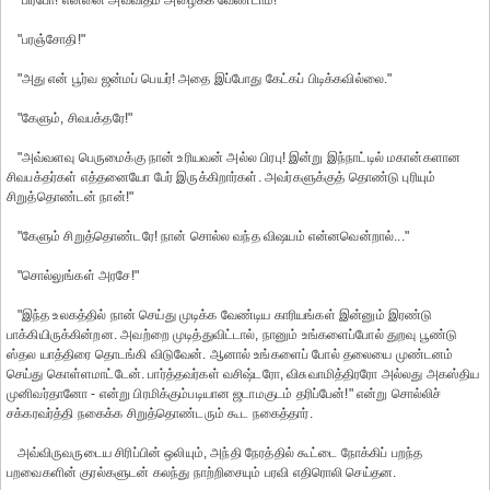
"பிரபோ! என்னை அவ்விதம் அழைக்க வேண்டாம்!"
"பரஞ்சோதி!"
"அது என் பூர்வ ஜன்மப் பெயர்! அதை இப்போது கேட்கப் பிடிக்கவில்லை."
"கேளும், சிவபக்தரே!"
"அவ்வளவு பெருமைக்கு நான் உரியவன் அல்ல பிரபு! இன்று இந்நாட்டில் மகான்களான
சிவபக்தர்கள் எத்தனையோ பேர் இருக்கிறார்கள். அவர்களுக்குத் தொண்டு புரியும்
சிறுத்தொண்டன் நான்!"
"கேளும் சிறுத்தொண்டரே! நான் சொல்ல வந்த விஷயம் என்னவென்றால்..."
"சொல்லுங்கள் அரசே!"
"இந்த உலகத்தில் நான் செய்து முடிக்க வேண்டிய காரியங்கள் இன்னும் இரண்டு
பாக்கியிருக்கின்றன. அவற்றை முடித்துவிட்டால், நானும் உங்களைப்போல் துறவு பூண்டு
ஸ்தல யாத்திரை தொடங்கி விடுவேன். ஆனால் உங்களைப் போல் தலையை முண்டனம்
செய்து கொள்ளமாட்டேன். பார்த்தவர்கள் வசிஷ்டரோ, விசுவாமித்திரரோ அல்லது அகஸ்திய
முனிவர்தானோ - என்று பிரமிக்கும்படியான ஜடாமகுடம் தரிப்பேன்!" என்று சொல்லிச்
சக்கரவர்த்தி நகைக்க சிறுத்தொண்டரும் கூட நகைத்தார்.
அவ்விருவருடைய சிரிப்பின் ஒலியும், அந்தி நேரத்தில் கூட்டை நோக்கிப் பறந்த
பறவைகளின் குரல்களுடன் கலந்து நாற்றிசையும் பரவி எதிரொலி செய்தன.