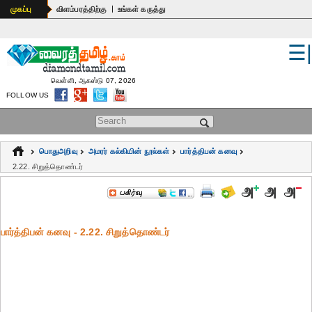
|
முகப்பு
விளம்பரத்திற்கு
உங்கள் கருத்து
☰
உலகம்
இந்தியா
வெள்ளி, ஆகஸ்டு 07, 2026
FOLLOW US
பொதுஅறிவு
Search form
கல்வி
பொதுஅறிவு
அமரர் கல்கியின் நூல்கள்
பார்த்திபன் கனவு
ஆன்மிகம்
2.22. சிறுத்தொண்டர்
ஜோதிடம்
மருத்துவம்
பார்த்திபன் கனவு - 2.22. சிறுத்தொண்டர்
கலைகள்
பெண்கள்
நகைச்சுவை