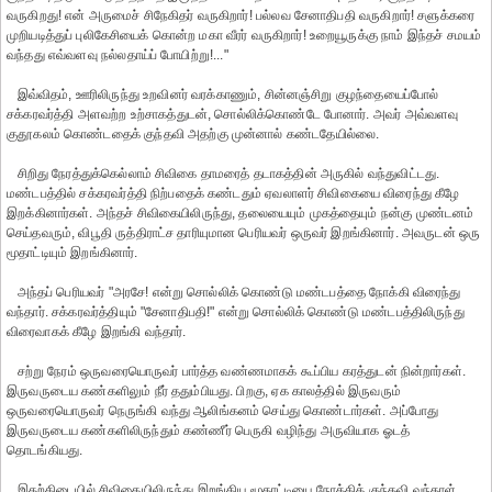
வருகிறது! என் அருமைச் சிநேகிதர் வருகிறார்! பல்லவ சேனாதிபதி வருகிறார்! சளுக்கரை
முறியடித்துப் புலிகேசியைக் கொன்ற மகா வீரர் வருகிறார்! உறையூருக்கு நாம் இந்தச் சமயம்
வந்தது எவ்வளவு நல்லதாய்ப் போயிற்று!..."
இவ்விதம், ஊரிலிருந்து உறவினர் வரக்காணும், சின்னஞ்சிறு குழந்தையைப்போல்
சக்கரவர்த்தி அளவற்ற உற்சாகத்துடன், சொல்லிக்கொண்டே போனார். அவர் அவ்வளவு
குதூகலம் கொண்டதைக் குந்தவி அதற்கு முன்னால் கண்டதேயில்லை.
சிறிது நேரத்துக்கெல்லாம் சிவிகை தாமரைத் தடாகத்தின் அருகில் வந்துவிட்டது.
மண்டபத்தில் சக்கரவர்த்தி நிற்பதைக் கண்டதும் ஏவலாளர் சிவிகையை விரைந்து கீழே
இறக்கினார்கள். அந்தச் சிவிகையிலிருந்து, தலையையும் முகத்தையும் நன்கு முண்டனம்
செய்தவரும், விபூதி ருத்திராட்ச தாரியுமான பெரியவர் ஒருவர் இறங்கினார். அவருடன் ஒரு
மூதாட்டியும் இறங்கினார்.
அந்தப் பெரியவர் "அரசே! என்று சொல்லிக் கொண்டு மண்டபத்தை நோக்கி விரைந்து
வந்தார். சக்கரவர்த்தியும் "சேனாதிபதி!" என்று சொல்லிக் கொண்டு மண்டபத்திலிருந்து
விரைவாகக் கீழே இறங்கி வந்தார்.
சற்று நேரம் ஒருவரையொருவர் பார்த்த வண்ணமாகக் கூப்பிய கரத்துடன் நின்றார்கள்.
இருவருடைய கண்களிலும் நீர் ததும்பியது. பிறகு, ஏக காலத்தில் இருவரும்
ஒருவரையொருவர் நெருங்கி வந்து ஆலிங்கனம் செய்து கொண்டார்கள். அப்போது
இருவருடைய கண்களிலிருந்தும் கண்ணீர் பெருகி வழிந்து அருவியாக ஓடத்
தொடங்கியது.
இதற்கிடையில் சிவிகையிலிருந்து இறங்கிய மூதாட்டியை நோக்கிக் குந்தவி வந்தாள்.