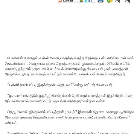
பொன்னன் போனதும், வள்ளி சிவனடியாருக்கு மிகுந்த சிரத்தையுடன் பணிவிடைகள் செய்
தொடங்கினாள். அவருடைய காலை அனுஷ்டானங்கள் முடிவடைந்ததும், அடுப்பில் சுட்டுக்
கொண்டிருந்த கம்பு அடையைச் சுடச்சுடக் கொண்டுவந்து சிவனடியார் முன்பு வைத்தாள்.
அவர்மிக்க ருசியுடன் அதைச் சாப்பிட்டுக் கொண்டே வள்ளியுடன் பேச்சுக் கொடுத்தார்.
"வள்ளி! ராணி எப்படி இருக்கிறாள், தெரியுமா?" என்று கேட்டார் சிவனடியார்.
"இளவரசர் பக்கத்தில் இருக்கும்போதெல்லாம் தேவி தைரியமாகத்தான் இருக்கிறார். அவர்
அப்பால் போனால் கண்ணீர் விடத் தொடங்கி விடுகிறார்" என்றாள் வள்ளி.
பிறகு, "சுவாமி! இதெல்லாம் எப்படித்தான் முடியும்? இளவரசர் நிஜமாக மகாராஜா ஆகிவிடு
அவருக்கு ஏதாவது நேர்ந்துவிட்டால், ராணி பொறுக்க மாட்டாள்; உயிரையே விட்டுவிடுவார்"
என்றாள்.
"எனக்கென்ன தெரியும் அம்மா! கடவுளுடைய சித்தம் எப்படியோ அப்படித் தான் நடக்கும்.