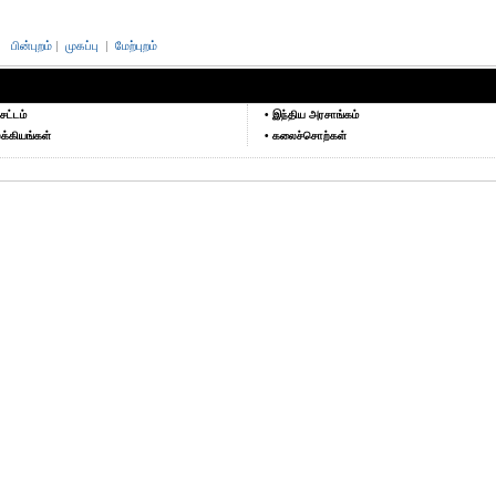
பின்புறம்
|
முகப்பு
|
மேற்புறம்
சட்டம்
• இந்திய அரசாங்கம்
க்கியங்கள்
• கலைச்சொற்கள்