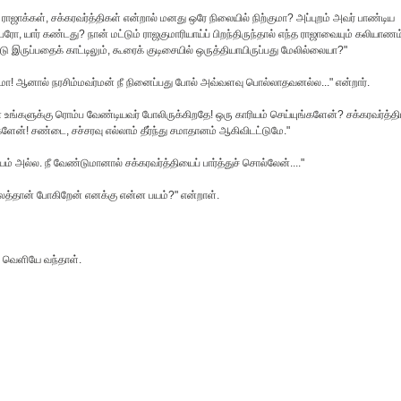
ாக்கள், சக்கரவர்த்திகள் என்றால் மனது ஒரே நிலையில் நிற்குமா? அப்புறம் அவர் பாண்டிய
, யார் கண்டது? நான் மட்டும் ராஜகுமாரியாய்ப் பிறந்திருந்தால் எந்த ராஜாவையும் கலியாணம
ருப்பதைக் காட்டிலும், கூரைக் குடிசையில் ஒருத்தியாயிருப்பது மேலில்லையா?"
்மா! ஆனால் நரசிம்மவர்மன் நீ நினைப்பது போல் அவ்வளவு பொல்லாதவனல்ல..." என்றார்.
 உங்களுக்கு ரொம்ப வேண்டியவர் போலிருக்கிறதே! ஒரு காரியம் செய்யுங்களேன்? சக்கரவர்த்தி
ன்! சண்டை, சச்சரவு எல்லாம் தீர்ந்து சமாதானம் ஆகிவிடட்டுமே."
ல்ல. நீ வேண்டுமானால் சக்கரவர்த்தியைப் பார்த்துச் சொல்லேன்...."
்லத்தான் போகிறேன் எனக்கு என்ன பயம்?" என்றாள்.
ு வெளியே வந்தாள்.