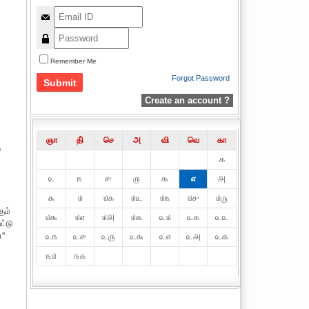
Remember Me
Forgot Password
Create an account ?
ஞா
தி்
செ
அ
வி
வெ
கா
ு
௧
௨
௩
௪
௫
௬
௭
௮
௯
௰
௰௧
௰௨
௰௩
௰௪
௰௫
ும்
௰௬
௰௭
௰௮
௰௯
௨௰
௨௧
௨௨
ட்டு
்"
௨௩
௨௪
௨௫
௨௬
௨௭
௨௮
௨௯
௩௰
௩௧