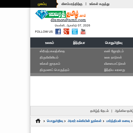
|
முகப்பு
விளம்பரத்திற்கு
உங்கள் கருத்து
வெள்ளி, ஆகஸ்டு 07, 2026
FOLLOW US
உலகம்
இந்தியா
பொதுஅறிவு
ஸ்ரீமத்பகவத்கீதை
எ‌ண் ஜோ‌திட‌ம்
திருவிவிலியம்
உலக நாடுகள்
உங்கள் ஜாதகம்
விளையாட்டுகள்
திருமணப் பொருத்தம்
இந்திய வரலாறு
தமிழ்த் தேடல்
|
ஆங்கில-தமிழ
பொதுஅறிவு
அமரர் கல்கியின் நூல்கள்
பார்த்திபன் கனவு