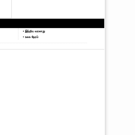
• இந்திய வரலாறு
• உலக நேரம்