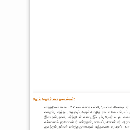
தேட‌ல் தொட‌ர்பான தகவ‌ல்க‌ள்:
பார்த்திபன் கனவு - 2.2. வம்புக்கார வள்ளி, ", வள்ளி, சிவனடியார
என்றார், பார்த்திப, தெரியும், அருள்மொழித், ராணி, கேட்டார், வ
இளவரசர், தான், பார்த்திபன், கனவு, இப்படிக், அமரர், படகு, உங
கல்யாணம், நரசிம்மவர்மர், பார்த்தால், காரியம், கொண்டார், அழகை
முகத்தில், நீங்கள், பார்த்திருக்கிறேன், எத்தனையோ, ரொம்ப, சொ