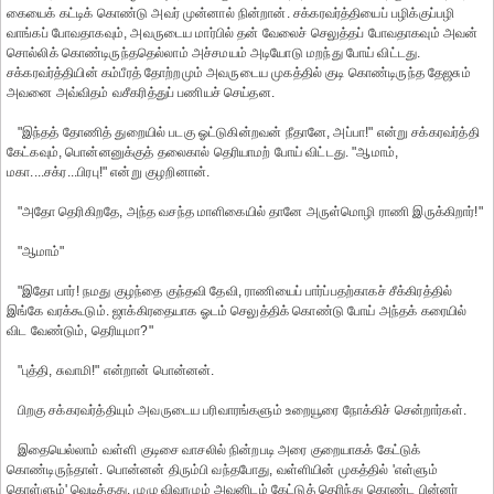
கையைக் கட்டிக் கொண்டு அவர் முன்னால் நின்றான். சக்கரவர்த்தியைப் பழிக்குப்பழி
வாங்கப் போவதாகவும், அவருடைய மார்பில் தன் வேலைச் செலுத்தப் போவதாகவும் அவன்
சொல்லிக் கொண்டிருந்ததெல்லாம் அச்சமயம் அடியோடு மறந்து போய் விட்டது.
சக்கரவர்த்தியின் கம்பீரத் தோற்றமும் அவருடைய முகத்தில் குடி கொண்டிருந்த தேஜசும்
அவனை அவ்விதம் வசீகரித்துப் பணியச் செய்தன.
"இந்தத் தோணித் துறையில் படகு ஓட்டுகின்றவன் நீதானே, அப்பா!" என்று சக்கரவர்த்தி
கேட்கவும், பொன்னனுக்குத் தலைகால் தெரியாமற் போய் விட்டது. "ஆமாம்,
மகா....சக்ர...பிரபு!" என்று குழறினான்.
"அதோ தெரிகிறதே, அந்த வசந்த மாளிகையில் தானே அருள்மொழி ராணி இருக்கிறார்!"
"ஆமாம்"
"இதோ பார்! நமது குழந்தை குந்தவி தேவி, ராணியைப் பார்ப்பதற்காகச் சீக்கிரத்தில்
இங்கே வரக்கூடும். ஜாக்கிரதையாக ஓடம் செலுத்திக் கொண்டு போய் அந்தக் கரையில்
விட வேண்டும், தெரியுமா?"
"புத்தி, சுவாமி!" என்றான் பொன்னன்.
பிறகு சக்கரவர்த்தியும் அவருடைய பரிவாரங்களும் உறையூரை நோக்கிச் சென்றார்கள்.
இதையெல்லாம் வள்ளி குடிசை வாசலில் நின்றபடி அரை குறையாகக் கேட்டுக்
கொண்டிருந்தாள். பொன்னன் திரும்பி வந்தபோது, வள்ளியின் முகத்தில் 'எள்ளும்
கொள்ளும்' வெடித்தது. முழு விவரமும் அவனிடம் கேட்டுத் தெரிந்து கொண்ட பின்னர்