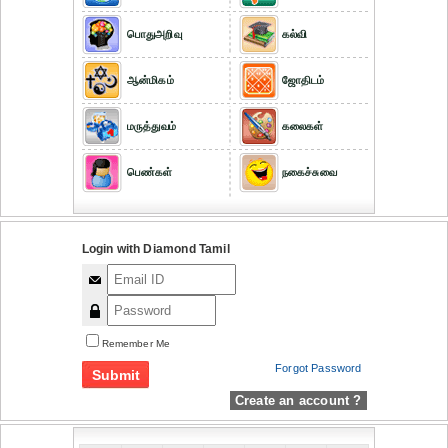
பொதுஅறிவு
கல்வி
ஆன்மிகம்
ஜோதிடம்
மருத்துவம்
கலைகள்
பெண்கள்
நகைச்சுவை
Login with Diamond Tamil
Remember Me
Forgot Password
Create an account ?