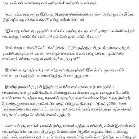
மறுபடியும் என் மானத்தை வாங்குகிறாயே!" என்றான் பொன்னன்.
"தப்பு, தப்பு, தப்பு என்று இப்போது அடித்துக் கொள்கிறாயே, என்ன பிரயோஜனம்? இந்தப்
புத்தி அப்போது எங்கே போச்சு?" என்று வள்ளி கேட்டாள்.
"இப்போது என்ன குடி முழுகிப் போய்விட்டதென்று ஓட ஓட விரட்டுகிறாய், வள்ளி! அந்தச்
சக்கரவர்த்தி எங்கே போய்விட்டார்! என் வேல் தான் எங்கே போச்சு?"
"வேல் வேறயா, வேல்? கெட்ட கேட்டுக்குப் பட்டுக் குஞ்சந்தான், ஓடம் தள்ளுவதற்கும்
கும்பிடுவதற்குந்தான் கடவுள் உனக்குக் கையைக் கொடுத்திருக்கிறார்! கும்பிடுகிற
கையினால் எங்கேயாவது வேலைப் பிடிக்க முடியுமா?"
இரண்டு உடலும் ஓர் உயிருமாயிருந்த தம்பதிகளுக்குள் இப்படிப்பட்ட ஓயாத வாய்ச்
சண்டை நடப்பதற்குக் காரணமாயிருந்த சம்பவம் இதுதான்:-
இரண்டு நாளைக்கு முன் இந்தக் காவேரிக்கரைச் சாலை வழியாக நரசிம்ம
சக்கரவர்த்தியும் குந்தவி தேவியும் அவர்களுடைய பரிவாரங்களும் உறையூரை நோக்கிப்
போய்க் கொண்டிருந்தபோது, தோணித் துறைக்கு அருகில் சக்கரவர்த்தி சிறிது நின்றார்.
தோணித் துறையையும், காவேரியின் மத்தியிலிருந்த தீவையும், அந்தத் தீவில் பச்சை
மரங்களுக்கிடையே காணப்பட்ட வசந்த மாளிகையின் பொற் கலசத்தையும் குந்தவிக்குச்
சுட்டிக்காட்டி ஏதோ சொல்லிக் கொண்டிருந்தார்.
அச்சமயம் குடிசையின் வாசலில் நின்று கொண்டிருந்த பொன்னன், வள்ளி இவர்கள் மேல்
சக்கரவர்த்தியின் பார்வை விழுந்தது. பொன்னனை அருகில் வரும்படி அவர் சமிக்ஞை
செய்யவும், பொன்னன் ஓடோ டியும் சென்று, கைகூப்பித் தண்டம் சமர்ப்பித்து, பயபக்தியுடன்