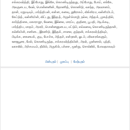
சக்கரவர்த்தி, இப்போது, இங்கே, கொண்டிருந்தது, அப்போது, போய், எங்கே,
அவருடைய, வேல், பொன்னனின், தோணித், கொண்டு, வசந்த, அவமானம்,
தான், மறுபடியும், பார்த்திபன், என்ன, கனவு, துரோகம், விக்கிரம, வள்ளியிடம்,
கேட்டுத், வள்ளியின், விட்டது, இந்தத், அருள்மொழி, நல்ல, அந்தக், முகத்தில்,
கார்த்திகை, மகாராஜா, வேலை, இல்லை, மாரப்ப, குதிரை, பூபதி, அடிக்கடி,
பார்த்திப, மாதம், அமரர், பொன்னனுடைய, மட்டும், எவ்வளவு, கொண்டிருந்தான்,
கல்கியின், சண்டை, இரண்டு, இந்தக், சாலை, குந்தவி, சக்கரவர்த்தியும்,
பிடிக்க, கையைக், குடி, போச்சு, அந்தச், என்றான், ஓடம், பரிவாரங்களும்,
உறையூரை, மேல், கொண்டிருந்த, சக்கரவர்த்தியின், அவர், முன்னால், புத்தி,
வாசலில், அச்சமயம், தீவில், அருகில், பச்சை, மூன்று, சொல்லிக், போவதாகவும்
பின்புறம்
|
முகப்பு
|
மேற்புறம்