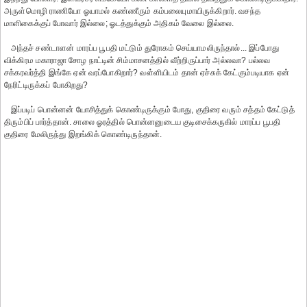
அருள்மொழி ராணியோ ஓயாமல் கண்ணீரும் கம்பலையுமாயிருக்கிறார். வசந்த
மாளிகைக்குப் போவார் இல்லை; ஓடத்துக்கும் அதிகம் வேலை இல்லை.
அந்தச் சண்டாளன் மாரப்ப பூபதி மட்டும் துரோகம் செய்யாமலிருந்தால்... இப்போது
விக்கிரம மகாராஜா சோழ நாட்டின் சிம்மாசனத்தில் வீற்றிருப்பார் அல்லவா? பல்லவ
சக்கரவர்த்தி இங்கே ஏன் வரப்போகிறார்? வள்ளியிடம் தான் ஏச்சுக் கேட்கும்படியாக ஏன்
நேரிட்டிருக்கப் போகிறது?
இப்படிப் பொன்னன் யோசித்துக் கொண்டிருக்கும் போது, குதிரை வரும் சத்தம் கேட்டுத்
திரும்பிப் பார்த்தான். சாலை ஓரத்தில் பொன்னனுடைய குடிசைக்கருகில் மாரப்ப பூபதி
குதிரை மேலிருந்து இறங்கிக் கொண்டிருந்தான்.