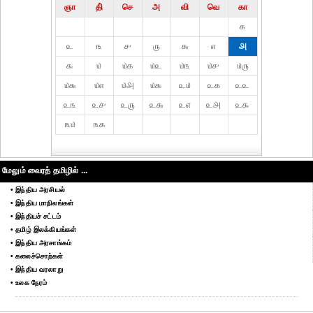
ஞா
தி்
செ
அ
வி
வெ
கா
௧
௨
௩
௪
௫
௬
௭
௮
௯
௰
௰௧
௰௨
௰௩
௰௪
௰௫
௰௬
௰௭
௰௮
௰௯
௨௰
௨௧
௨௨
௨௩
௨௪
௨௫
௨௬
௨௭
௨௮
௨௯
௩௰
௩௧
மேலும் வைரத் தமிழில் ...
• இந்திய அரசியல்
• இந்திய மாநிலங்கள்
• இந்தியச் சட்டம்
• தமிழ் இலக்கியங்கள்
• இந்திய அரசாங்கம்
• கலைச்சொற்கள்
• இந்திய வரலாறு
• உலக நேரம்