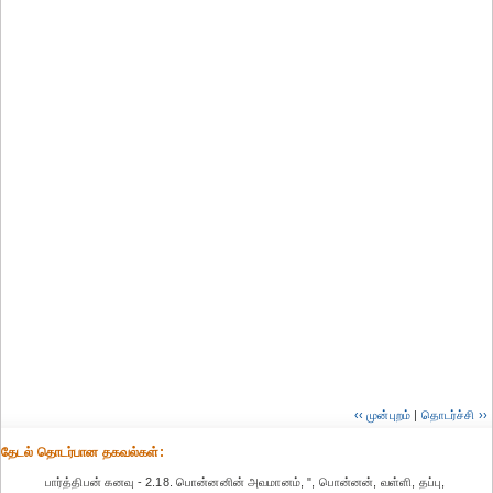
‹‹ முன்புறம்
|
தொடர்ச்சி ››
தேட‌ல் தொட‌ர்பான தகவ‌ல்க‌ள்:
பார்த்திபன் கனவு - 2.18. பொன்னனின் அவமானம், ", பொன்னன், வள்ளி, தப்பு,