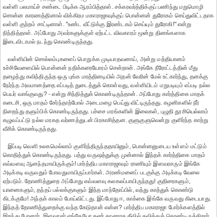
வள்ளி பலமாய்ச் சண்டை பிடிக்க ஆரம்பித்தாள். சக்கரவர்த்திக்குப் பணிந்து மறுமொழி
சொன்ன காரணத்தினால் விக்கிரம மகாராஜாவுக்குப் பொன்னன் துரோகம் செய்துவிட்டதாக
வள்ளி குற்றம் சாட்டினாள். "உண்ட வீட்டுக்கு இரண்டகம் செய்யும் துரோகி!" என்று
நிந்தித்தாள். அப்போது அவர்களுக்குள் ஏற்பட்ட விவகாரம் மூன்று தினங்களாக
இடைவிடாமல் நடந்து கொண்டிருந்தது.
வள்ளியின் சொல்லம்புகளைப் பொறுக்க முடியாதவனாய், அன்று மத்தியானம்
உச்சிவேளையில் பொன்னன் நதிக்கரையோரம் சென்றான். அங்கே நீரோட்டத்தின் மீது
தழைத்து கவிந்திருந்த ஒரு புங்க மரத்தினடியில் அதன் வேரின் மேல் உட்கார்ந்து, தனக்கு
நேர்ந்த அவமானத்தை எப்படித் துடைத்துக் கொள்வது, வள்ளியிடம் மறுபடியும் எப்படி நல்ல
பெயர் வாங்குவது? - என்று சிந்தித்துக் கொண்டிருந்தான். அப்போது கார்த்திகை மாதக்
கடைசி, ஒரு மாதம் சேர்ந்தாற்போல் அடைமழை பெய்து விட்டிருந்தது. கழனிகளில் நீர்
நிறைந்து தளும்பிக் கொண்டிருந்தது. பச்சை மரங்களின் இலைகள், புழுதி தூசியெல்லாம்
கழுவப்பட்டு நல்ல மரகத வர்ணத்துடன் பிரகாசித்தன. குளுகுளுவென்று குளிர்ந்த காற்று
வீசிக் கொண்டிருந்தது.
இப்படி வெளி உலகமெல்லாம் குளிர்ந்திருந்ததாயினும், பொன்னனுடைய உள்ளம் மட்டும்
கொதித்துக் கொண்டிருந்தது. பத்து வருஷத்துக்கு முன்னால் இந்தக் கார்த்திகை மாதம்
எவ்வளவு ஆனந்தமாயிருக்கும்! பார்த்திப மகாராஜாவும் ராணியும் இளவரசரும் இங்கே
அடிக்கடி வருவதும் போவதுமாயிருப்பார்கள். அரண்மனைப் படகுக்கு அடிக்கடி வேலை
ஏற்படும். தோணித்துறை அப்போது எவ்வளவு கலகலப்பாயிருந்தது! குதிரைகளும்,
யானைகளும், தந்தப் பல்லக்குகளும் இந்த மாந்தோப்பில், வந்து காத்துக் கொண்டு
கிடக்குமே! அந்தக் காலம் போய்விட்டது. இப்போது ஈ, காக்கை இங்கே வருவது கிடையாது.
இந்தத் தோணித்துறைக்கு வந்த கேடுதான் என்ன? பார்த்திப மகாராஜா போர்க்களத்தில்
இறந்து போனார். இளவரசர் எங்கேயோ கண் காணாத தீவில் தவித்துக் கொண்டிருக்கிறார்.