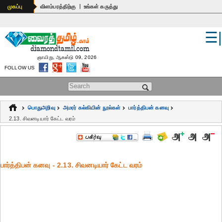
|
முகப்பு
விளம்பரத்திற்கு
உங்கள் கருத்து
☰
உலகம்
இந்தியா
ஞாயிறு, ஆகஸ்டு 09, 2026
FOLLOW US
பொதுஅறிவு
Search form
கல்வி
பொதுஅறிவு
அமரர் கல்கியின் நூல்கள்
பார்த்திபன் கனவு
ஆன்மிகம்
2.13. சிவனடியார் கேட்ட வரம்
ஜோதிடம்
மருத்துவம்
பார்த்திபன் கனவு - 2.13. சிவனடியார் கேட்ட வரம்
கலைகள்
பெண்கள்
நகைச்சுவை