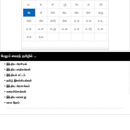
௨
௩
௪
௫
௬
௭
௮
௯
௰
௰௧
௰௨
௰௩
௰௪
௰௫
௰௬
௰௭
௰௮
௰௯
௨௰
௨௧
௨௨
௨௩
௨௪
௨௫
௨௬
௨௭
௨௮
௨௯
௩௰
௩௧
மேலும் வைரத் தமிழில் ...
• இந்திய அரசியல்
• இந்திய மாநிலங்கள்
• இந்தியச் சட்டம்
• தமிழ் இலக்கியங்கள்
• இந்திய அரசாங்கம்
• கலைச்சொற்கள்
• இந்திய வரலாறு
• உலக நேரம்