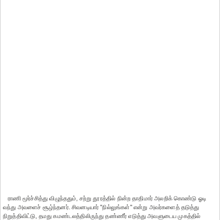
ராணி மூர்ச்சித்து விழுந்ததும், சற்று தூரத்தில் நின்ற தாதிமார் அலறிக் கொண்டு ஓடி
வந்து அவளைச் சூழ்ந்தனர். சிவனடியார் "நில்லுங்கள்" என்று அவர்களைத் தடுத்து
நிறுத்திவிட்டு, தமது கமண்டலத்திலிருந்து தண்ணீர் எடுத்து அவளுடைய முகத்தில்