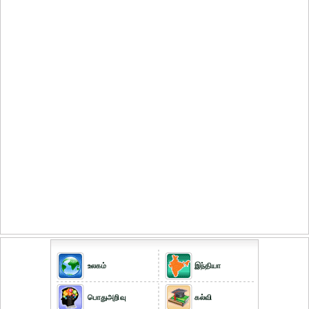
உலகம்
இந்தியா
பொதுஅறிவு
கல்வி