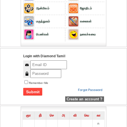
ஆன்மிகம்
ஜோதிடம்
மருத்துவம்
கலைகள்
பெண்கள்
நகைச்சுவை
Login with Diamond Tamil
Remember Me
Forgot Password
Create an account ?
ஞா
தி்
செ
அ
வி
வெ
கா
௧