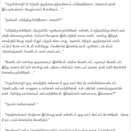
"அருள்மொழி! நீ அந்தக் குழந்தை குந்தவியைப் பார்த்ததில்லை; அதனால் தான்
இப்படியெல்லாம் வெறுப்பாகப் பேசுகிறாய்...."
"தாங்கள் பார்த்திருக்கிறீர்களா, சுவாமி?"
"பார்த்திருக்கிறேன்; நெருங்கிப் பழகியுமிருக்கிறேன். என்னிடம் குந்தவிக்கு ரொம்பவும்
பக்தி விசுவாசமுண்டு. அம்மா! சிவஞான இன்பத்தின் சுவை கண்ட எனக்கு இந்தக்
காலத்தில் வேறு எதன் மீதும் பற்றுக் கிடையாது. ஆனால் அந்தக் குழந்தையின் பாசம்
மட்டும் போக மாட்டேன் என்கிறது. அவளோடு இரண்டு நாள் பழகிவிட்டால் நீயும்
அவ்விதந்தான் அவளிடம் பாசம் வைப்பாய்..."
"வேண்டாம்! எனக்கு ஒருவரையும் இனிமேல் பார்க்க வேண்டாம்; பழகவும் வேண்டாம்;
இந்த உலகை விட்டுச் சென்று என் பதியை மீண்டும் அடையும் நாளை நான் எதிர் நோக்கிக்
கொண்டிருக்கிறேன்...."
"அருள்மொழி! ஒரு காலத்தில் என்னை நீ ஒரு வரம் கேட்டு வாங்கிக்கொண்டாய்.
அதன்படியே உன் மகனுடைய உயிரைக் காப்பாற்றினேன். உன் பதியின் மரணத்தறுவாயில்
நான் அளித்த வாக்கையும் காப்பாற்றினேன். இதெல்லாம் உண்மையா, இல்லையா?"
"ஆமாம் உண்மைதான்."
"அதற்கெல்லாம் பிரதியாக இப்போது நான் உன்னிடம் ஒரு வரம் கேட்கப் போகிறேன். அதை
நீ தட்டாமல் கொடுக்க வேண்டும்."
"சிவசிவா!" என்று சொல்லிக்கொண்டு அருள்மொழி எழுந்து கைகூப்பி நின்றாள்.