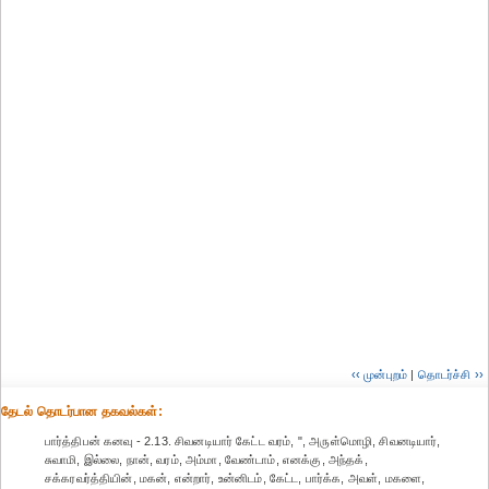
‹‹ முன்புறம்
|
தொடர்ச்சி ››
தேட‌ல் தொட‌ர்பான தகவ‌ல்க‌ள்:
பார்த்திபன் கனவு - 2.13. சிவனடியார் கேட்ட வரம், ", அருள்மொழி, சிவனடியார்,
சுவாமி, இல்லை, நான், வரம், அம்மா, வேண்டாம், எனக்கு, அந்தக்,
சக்கரவர்த்தியின், மகன், என்றார், உன்னிடம், கேட்ட, பார்க்க, அவள், மகளை,