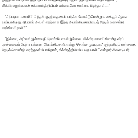
இதுநாள் வரையில் தந்தையின் வார்த்தைக்கு மறுவார்த்தை பேசி அறியாதவள்,
விக்கிரமனுக்காகச் சக்கரவர்த்தியிடம் எவ்வளவோ சண்டை பிடித்தாள்...."
"அப்படியா சுவாமி? அந்தக் குழந்தையைப் பார்க்க வேண்டுமென்று எனக்கும் ஆசை
உண்டாகிறது. ஆனால் அவள் எதற்காக இந்த அபாக்கியசாலியைத் தேடிக் கொண்டு
வரப்போகிறாள்?"
"இல்லை, அம்மா! இல்லை நீ அபாக்கியசாலி இல்லை. விக்கிரமனைப் போன்ற வீரப்
புதல்வனைப் பெற்ற உன்னை அபாக்கியசாலி என்று சொல்ல முடியுமா? குந்தவியும் உன்னைத்
தேடிக்கொண்டு வரத்தான் போகிறாள்; சீக்கிரத்திலேயே வருவாள்!" என்றார் சிவனடியார்.