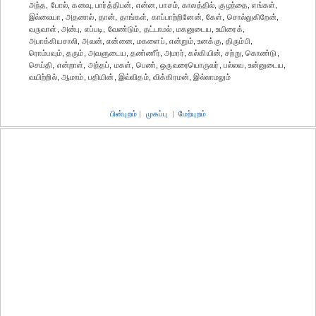
அந்த, போல், கனவு, பார்த்திபன், என்ன, பாசம், காலத்தில், குழந்தை, எங்கள்,
இல்லையா, அதனால், தான், தாங்கள், காப்பாற்றினேன், கேள், சொல்லுகிறேன்,
வருவாள், அன்பு, எப்படி, வேண்டும், தட்டாமல், மகனுடைய, உயிரைக்,
அபாக்கியசாலி, அவன், என்னை, மகளைப், என்றும், உனக்கு, திரும்பி,
ரொம்பவும், தரும், அவளுடைய, தண்ணீர், அமரர், கல்கியின், சற்று, கொண்டு,
செய்தி, என்றாள், அந்தப், மகள், பெண், ஒருவரையொருவர், பல்லவ, உன்னுடைய,
வயிற்றில், ஆமாம், பதியின், இவ்விதம், விக்கிரமன், இல்லாமலும்
பின்புறம்
|
முகப்பு
|
மேற்புறம்