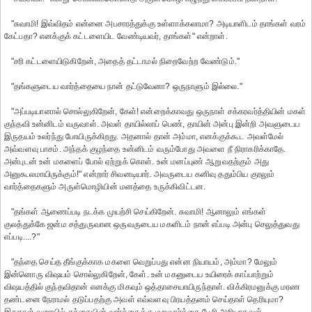
"சுவாமி! இவ்விதம் என்னை அபசாரத்துக்கு உள்ளாக்கலாமா? அடியாளிடம் தாங்கள் வரம்
கேட்பதா? எனக்குக் கட்டளையிட வேண்டியவர், தாங்கள்" என்றாள்.
"சரி கட்டளையிடுகிறேன், அதைத் தட்டாமல் நிறைவேற்ற வேண்டும்."
"தங்களுடைய வார்த்தையை நான் தட்டுவேனா? ஒருநாளும் இல்லை."
"அப்படியானால் சொல்லுகிறேன், கேள்! என்றைக்காவது ஒருநாள் சக்கரவர்த்தியின் மகள்
குந்தவி உன்னிடம் வருவாள். அவள் தாயில்லாப் பெண், தாயின் அன்பு இன்றி அவளுடைய
இருதயம் உலர்ந்து போயிருக்கிறது. அதனால் தான் அம்மா, எனக்குக்கூட அவள்மேல்
அவ்வளவு பாசம். அந்தக் குழந்தை உன்னிடம் வரும்போது அவளை நீ நிராகரிக்காதே.
அன்புடன் உன் மகளைப் போல் ஏற்றுக் கொள். உன் மனப்புண் ஆறுவதற்கும் அது
அனுகூலமாயிருக்கும்!" என்றார் சிவனடியார். அவருடைய கனிவு ததும்பிய குரலும்
வார்த்தைகளும் அருள்மொழியின் மனத்தை உருக்கிவிட்டன.
"தங்கள் ஆணைப்படி நடக்க முயற்சி செய்கிறேன். சுவாமி! ஆனாலும் எங்கள்
குலத்துக்கே ஜன்ம சத்துருவான ஒருவருடைய மகளிடம் நான் எப்படி அன்பு செலுத்துவது
எப்படி....?"
"தந்தை செய்த தீங்குக்காக மகளை வெறுப்பது என்ன நியாயம், அம்மா? மேலும்
இன்னொரு விஷயம் சொல்லுகிறேன், கேள். உன் மகனுடைய உயிரைக் காப்பாற்றும்
விஷயத்தில் குந்தவிதான் எனக்கு மிகவும் ஒத்தாசையாயிருந்தாள். விக்கிரமனுக்கு மரண
தண்டனை நேராமல் தடுப்பதற்கு அவள் எவ்வளவு பிரயத்தனம் செய்தாள் தெரியுமா?