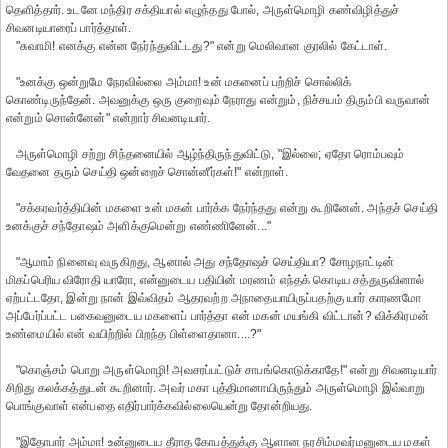
தெளித்தார். உடனே மந்திர சக்தியால் எழுந்தது போல், அருள்மொழி கண்விழித்துச்
சிவனடியாரைப் பார்த்தாள்.
"சுவாமி! எனக்கு என்ன நேர்ந்துவிட்டது?" என்று மெலிவான குரலில் கேட்டாள்.
"உனக்கு ஒன்றுமே நேரவில்லை அம்மா! உன் மகனைப் பற்றிச் சொல்லிக்
கொண்டிருந்தேன். அவனுக்கு ஒரு குறைவும் நேராது என்றும், நிச்சயம் திரும்பி வருவான்
என்றும் சொன்னேன்" என்றார் சிவனடியார்.
அருள்மொழி சற்று சிந்தனையில் ஆழ்ந்திருந்துவிட்டு, "இல்லை; ஏதோ ரொம்பவும்
வேதனை தரும் செய்தி ஒன்றைச் சொன்னீர்கள்!" என்றாள்.
"சக்கரவர்த்தியின் மகளை உன் மகன் பார்க்க நேர்ந்தது என்று கூறினேன். அந்தச் செய்தி
உனக்குச் சந்தோஷம் அளிக்குமென்று எண்ணினேன்..."
"ஆமாம் நினைவு வருகிறது, ஆனால் அது சந்தோஷச் செய்தியா? சோழநாட்டின்
மிகப்பெரிய விரோதி யாரோ, என்னுடைய பதியின் மரணம் எந்தக் கொடிய சத்துருவினால்
ஏற்பட்டதோ, இன்று நான் இவ்விதம் ஆதரவற்ற அநாதையாயிருப்பதற்கு யார் காரணமோ
அப்பேர்ப்பட்ட பகைவனுடைய மகளைப் பார்த்தா என் மகன் மயங்கி விட்டான்? விக்கிரமன்
உண்மையில் என் வயிற்றில் பிறந்த பிள்ளைதானா....?"
"கொஞ்சம் பொறு அருள்மொழி! அவசரப்பட்டுச் சாபங்கொடுக்காதே!" என்று சிவனடியார்
சிறிது கலக்கத்துடன் கூறினார். அவர் மகா புத்திமானாயிருந்தும் அருள்மொழி இவ்வாறு
பொங்குவாள் என்பதை எதிர்பார்க்கவில்லையென்று தோன்றியது.
"இதோபார் அம்மா! உன்னுடைய தீராத கோபத்துக்கு ஆளான நரசிம்மவர்மனுடைய மகள்