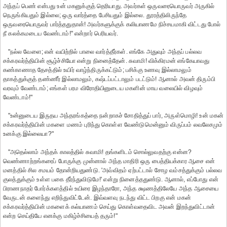
அந்தப் பெண் என்பது உன் மகனுக்குத் தெரியாது. அவர்கள் ஒருவரையொருவர் அருகில்
நெருங்கியதும் இல்லை; ஒரு வார்த்தை பேசியதும் இல்லை. தூரத்திலிருந்தே
ஒருவரையொருவர் பார்த்ததுதான்! அவர்களுக்குக் கலியாணமே நிச்சயமாகி விட்டது போல்
நீ கலக்கமடைய வேண்டாம்!" என்றார் பெரியவர்.
"நல்ல வேளை; என் வயிற்றில் பாலை வார்த்தீர்கள். எங்கே அதுவும் அந்தப் பல்லவ
சக்கரவர்த்தியின் சூழ்ச்சியோ என்று நினைத்தேன். சுவாமி! விக்கிரமன் எங்கேயாவது
கண்காணாத தேசத்தில் உயிர் வாழ்ந்திருக்கட்டும்; பசிக்கு உணவு இல்லாமலும்
தாகத்துக்குத் தண்ணீர் இல்லாமலும், கஷ்டப்பட்டாலும் படட்டும்! ஆனால் அவன் திரும்பி
வரவும் வேண்டாம்; எங்கள் பரம விரோதியினுடைய மகளின் மாய வலையில் விழவும்
வேண்டாம்!"
"உன்னுடைய இருதய அந்தரங்கத்தை நன்றாகச் சோதித்துப் பார், அருள்மொழி! உன் மகன்
சக்கரவர்த்தியின் மகளை மணம் புரிந்து கொள்ள வேண்டுமென்னும் விருப்பம் லவலேசமும்
உனக்கு இல்லையா?"
"அதெல்லாம் அந்தக் காலத்தில் சுவாமி! தங்களிடம் சொல்லுவதற்கு என்ன?
வெண்ணாற்றங்கரைப் போருக்கு முன்னால் அந்த மாதிரி ஒரு பைத்தியக்கார ஆசை என்
மனத்தில் சில சமயம் தோன்றியதுண்டு. 'அவ்விதம் ஏற்பட்டால் சோழ வம்சத்துக்கும் பல்லவ
குலத்துக்கும் உள்ள பகை தீர்ந்துவிடுமே!' என்று நினைத்ததுண்டு. ஆனால், எப்போது என்
பிராணநாதர் போர்க்களத்தில் உயிரை இழந்தாரோ, அந்த க்ஷணத்திலேயே அந்த ஆசையை
வேருடன் களைந்து எறிந்துவிட்டேன். இவ்வளவு நடந்து விட்ட பிறகு என் மகன்
சக்கரவர்த்தியின் மகளைக் கல்யாணம் செய்து கொள்வதைவிட அவன் இறந்துவிட்டான்
என்ற செய்தியே எனக்கு மகிழ்ச்சியைத் தரும்!"