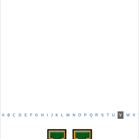
A
B
C
D
E
F
G
H
I
J
K
L
M
N
O
P
Q
R
S
T
U
V
W
X