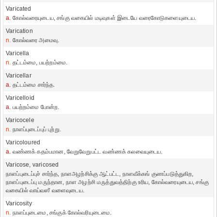
Varicated
a.
கோல்வரையுடைய, சங்கு வகையில் மடிவுகள் இடையே வரைகோடுகளையுடைய.
Varication
n.
கோல்வரை அமைவு.
Varicella
n.
தட்டம்மை, பயற்றம்மை.
Varicellar
a.
தட்டம்மை சார்ந்த.
Varicelloid
a.
பயற்றம்மை போன்ற.
Varicocele
n.
நாளப்புடைப்புப் புற்று.
Varicoloured
a.
வண்ணக் கதம்பமான, வேறுவேறுபட்ட வண்ணக் கலவையுடைய.
Varicose, varicosed
நாளப்புடைப்புச் சார்ந்த, நாளஅழற்சிக்கு ஆட்பட்ட, நாளவீக்கங் குணப்படுத்துகிற,
நாளப்புடைப்பு மருந்தான, நாள அழற்சி மருத்துவத்திற்கு உரிய, கோல்வரையுடைய, சங்கு
வகையில் வாய்வஸீ வளைவுடைய.
Varicosity
n.
நாளப்புடைமை, சங்குக் கோல்வரியுடைமை.