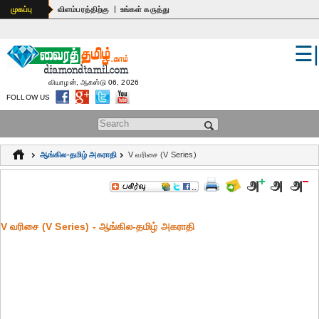
|
முகப்பு
விளம்பரத்திற்கு
உங்கள் கருத்து
☰
உலகம்
இந்தியா
வியாழன், ஆகஸ்டு 06, 2026
FOLLOW US
பொதுஅறிவு
Search form
கல்வி
ஆங்கில-தமிழ் அகராதி
V வரிசை (V Series)
ஆன்மிகம்
ஜோதிடம்
V வரிசை (V Series) - ஆங்கில-தமிழ் அகராதி
மருத்துவம்
கலைகள்
பெண்கள்
நகைச்சுவை