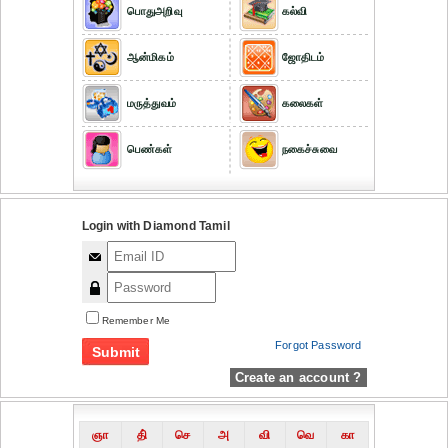
பொதுஅறிவு
கல்வி
ஆன்மிகம்
ஜோதிடம்
மருத்துவம்
கலைகள்
பெண்கள்
நகைச்சுவை
Login with Diamond Tamil
Remember Me
Forgot Password
Create an account ?
ஞா
தி்
செ
அ
வி
வெ
கா