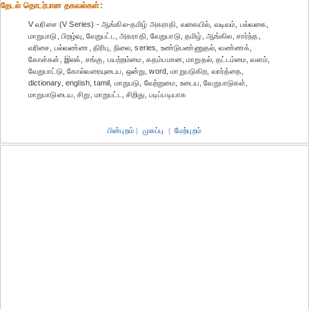
தேட‌ல் தொட‌ர்பான தகவ‌ல்க‌ள்:
V வரிசை (V Series) - ஆங்கில-தமிழ் அகராதி, வகையில், வடிவம், பல்வகை,
மாறுபாடு, பிறழ்வு, வேறுபட்ட, அகராதி, வேறுபாடு, தமிழ், ஆங்கில, சார்ந்த,
வரிசை, பல்வண்ண, திரிபு, நிலை, series, உண்டுபண்ணுதல், வண்ணக்,
கோள்கள், இலக், சங்கு, பயற்றம்மை, கதம்பமான, மாறுதல், தட்டம்மை, வளம்,
வேறுபாட்டு, கோல்வரையுடைய, ஒன்று, word, மாறுபடுகிற, வார்த்தை,
dictionary, english, tamil, மாறுபடு, வேற்றுமை, உடைய, வேறுபாடுகள்,
மாறுபாடுடைய, சிறு, மாறுபட்ட, சிறிது, படிப்படியாக
பின்புறம்
|
முகப்பு
|
மேற்புறம்