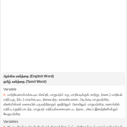
ஆங்கில வார்த்தை (English Word)
தமிழ் வார்த்தை (Tamil Word)
Variable
n.
மாற்றியமைக்கக்கூடிய செய்தி, மாறுபடும் உரு, மாறியடிக்குங் காற்று, (கண.) மாறியல்
மதிப்புரு, (பெ.) மாறக்கூடிய, நிலையற்ற, உலைவியலான, அடிக்கடி மாறுபடுகிற,
விண்மீன்கள் வகையில் பருவந்தோறும் ஒஷீயிலும் அளவிலும் மாறுபடுகிற, கணக்கில்
மதிப்பு உறுதிப்பாடற்ற, மாறுபடு மதிப்புக்களையுடைய, (தாவ., வில.) இனத்தினின்றும்
வேறுபடுகிற.
Variables