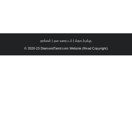
நாங்கள்
|
தள வரைபடம்
|
தொடர்புக்கு
© 2020-25 DiamondTamil.com Website (
Read Copyright
)