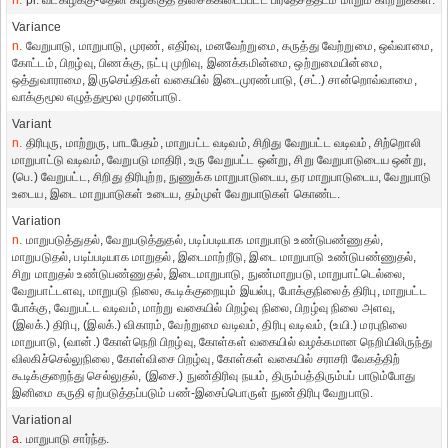
n.
pl. வடகிழக்கு-தென் கிழக்குத் திசைக்கிடைப்பட்ட பிரதேசத்தடம் மாறும் காற்றுக்கள்.
Variance
n.
வேறுபாடு, மாறுபாடு, முரண், எதிர்வு, மனவேற்றுமை, கருத்து வேற்றுமை, ஒவ்வாமை,
கோட்டம், பிறழ்வு, பிணக்கு, நட்பு முறிவு, இணக்கமின்மை, ஒற்றுமையின்மை,
ஒத்துவாராமை, இருசெய்திகள் வகையில் இடைமுரண்பாடு, (சட்.) சான்றொவ்வாமை,
வாக்குமூல எழுத்துமூல முரண்பாடு.
Variant
n.
திரிபுரு, மாற்றுரு, பாடபேதம், மாறுபட்ட வடிவம், சிறிது வேறுபட்ட வடிவம், சிற்றொலி
மாறுபாட்டு வடிவம், வேறுபடு மாதிரி, உரு வேறுபட்ட ஒன்று, சிறு வேறுபாடுடைய ஒன்று,
(பெ.) வேறுபட்ட, சிறிது திரிபுற்ற, நுணுக்க மாறுபாடுடைய, தர மாறுபாடுடைய, வேறுபாடு
உடைய, இடை மாறுபாடுகள் உடைய, தம்முள் வேறுபாடுகள் கொண்ட.
Variation
n.
மாறுபடுத்துதல், வேறுபடுத்துதல், படிப்படியாக மாறுபாடு உண்டுபண்ணுதல்,
மாறுபடுதல், படிப்படியாக மாறுதல், இடைமாற்றீடு, இடை மாறுபாடு உண்டுபண்ணுதல்,
சிறு மாறுதல் உண்டுபண்ணுதல், இடைமாறுபாடு, நுண்மாறுபடு, மாறுபாட்டெல்லை,
வேறுபாட்டளவு, மாறுபடு நிலை, கூடிக்குறையும் இயல்பு, போக்குநிலைத் திரிபு, மாறுபட்ட
போக்கு, வேறுபட்ட வடிவம், மாற்று வகையில் பிறழ்வு நிலை, பிறழ்வு நிலை அளவு,
(இலக்.) திரிபு, (இலக்.) விகாரம், வேற்றுமை வடிவம், திரிபு வடிவம், (உயி.) மரபுநிலை
மாறுபாடு, (வான்.) கோள்நெறி பிறழ்வு, கோள்கள் வகையில் வழக்கமான நெறியிலிருந்து
விலகிச்செல்லுநிலை, கோள்விசை பிறழ்வு, கோள்கள் வகையில் சராசரி வேகத்திற்
கூடிக்குறைந்து செல்லுதல், (இசை.) நுண்திரிவு நயம், திரும்பத்திரும்பப் பாடும்போது
இனிமை கருதி ஏற்படுத்தப்படும் பண்-இசைப்பொருள் நுண்திரிபு வேறுபாடு.
Variational
a.
மாறுபாடு சார்ந்த.