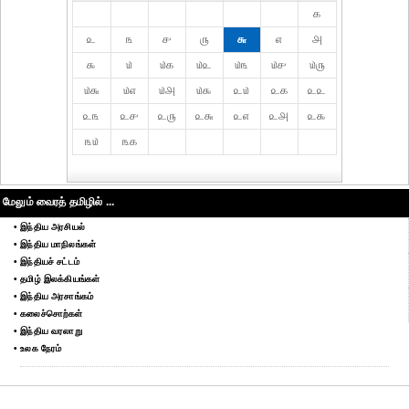
௧
௨
௩
௪
௫
௬
௭
௮
௯
௰
௰௧
௰௨
௰௩
௰௪
௰௫
௰௬
௰௭
௰௮
௰௯
௨௰
௨௧
௨௨
௨௩
௨௪
௨௫
௨௬
௨௭
௨௮
௨௯
௩௰
௩௧
மேலும் வைரத் தமிழில் ...
• இந்திய அரசியல்
• இந்திய மாநிலங்கள்
• இந்தியச் சட்டம்
• தமிழ் இலக்கியங்கள்
• இந்திய அரசாங்கம்
• கலைச்சொற்கள்
• இந்திய வரலாறு
• உலக நேரம்