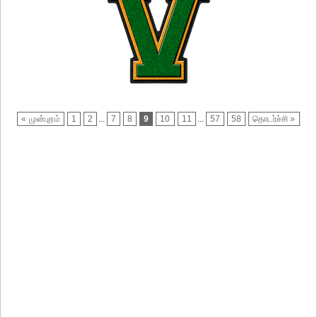
« முன்புறம்
1
2
...
7
8
9
10
11
...
57
58
தொடர்ச்சி »